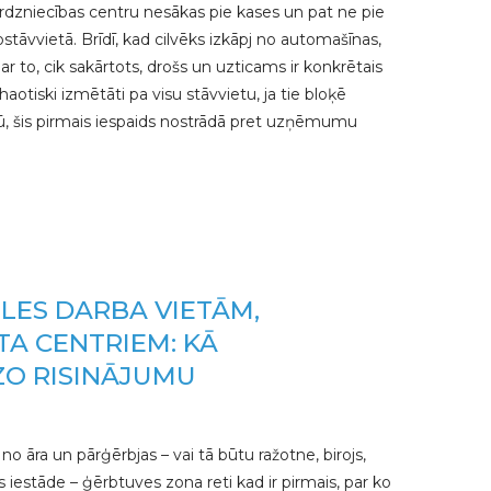
tirdzniecības centru nesākas pie kases un pat ne pie
ostāvvietā. Brīdī, kad cilvēks izkāpj no automašīnas,
ar to, cik sakārtots, drošs un uzticams ir konkrētais
otiski izmētāti pa visu stāvvietu, ja tie bloķē
lietū, šis pirmais iespaids nostrādā pret uzņēmumu
LES DARBA VIETĀM,
A CENTRIEM: KĀ
IZO RISINĀJUMU
 no āra un pārģērbjas – vai tā būtu ražotne, birojs,
s iestāde – ģērbtuves zona reti kad ir pirmais, par ko