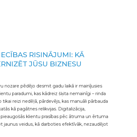
IECĪBAS RISINĀJUMI: KĀ
RNIZĒT JŪSU BIZNESU
u nozare pēdējo desmit gadu laikā ir mainījusies
lientu paradumi, kas kādreiz šķita nemainīgi – rinda
to tikai reizi nedēļā, pārdevējs, kas manuāli pārbauda
tās kā pagātnes relikvijas. Digitalizācija,
 pieaugošās klientu prasības pēc ātruma un ērtuma
jaunus veidus, kā darboties efektīvāk, nezaudējot