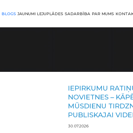
I
BLOGS
JAUNUMI
LEJUPLĀDES
SADARBĪBA
PAR MUMS
KONTAK
IEPIRKUMU RATIŅ
NOVIETNES – KĀPĒ
MŪSDIENU TIRDZN
PUBLISKAJAI VIDE
30.07.2026