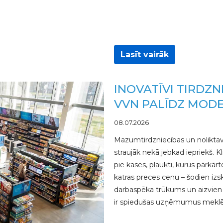
Lasīt vairāk
INOVATĪVI TIRDZN
VVN PALĪDZ MODE
08.07.2026
Mazumtirdzniecības un noliktav
straujāk nekā jebkad iepriekš. K
pie kases, plaukti, kurus pārkār
katras preces cenu – šodien izska
darbaspēka trūkums un aizvien
ir spiedušas uzņēmumus meklēt 