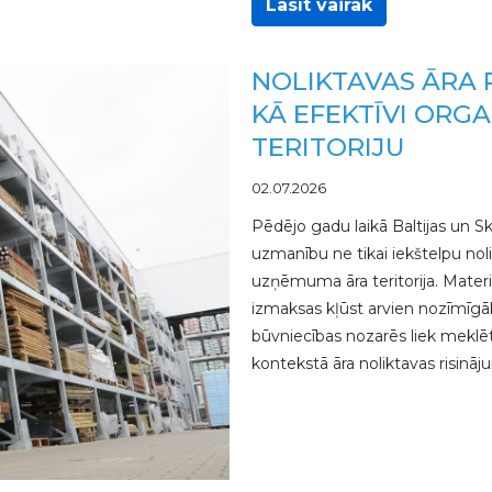
Lasīt vairāk
NOLIKTAVAS ĀRA 
KĀ EFEKTĪVI ORG
TERITORIJU
02.07.2026
Pēdējo gadu laikā Baltijas un S
uzmanību ne tikai iekštelpu noli
uzņēmuma āra teritorija. Materiā
izmaksas kļūst arvien nozīmīgā
būvniecības nozarēs liek meklēt 
kontekstā āra noliktavas risinājum