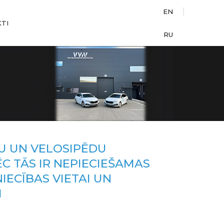
EN
TI
RU
U UN VELOSIPĒDU
C TĀS IR NEPIECIEŠAMAS
IECĪBAS VIETAI UN
I