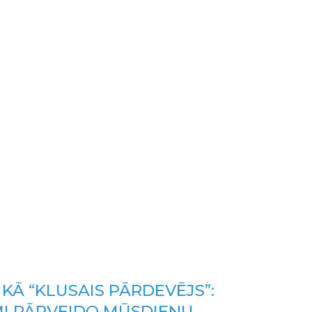
KĀ “KLUSAIS PĀRDEVĒJS”:
MI PĀRVEIDO MŪSDIENU