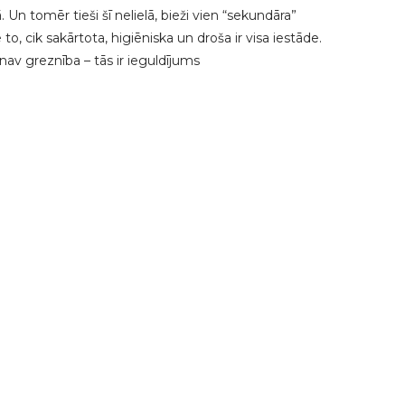
n tomēr tieši šī nelielā, bieži vien “sekundāra”
o, cik sakārtota, higiēniska un droša ir visa iestāde.
nav greznība – tās ir ieguldījums