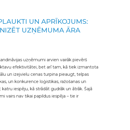
PLAUKTI UN APRĪKOJUMS:
ANIZĒT UZŅĒMUMA ĀRA
kandināvijas uzņēmumi arvien vairāk pievērš
ktavu efektivitātei, bet arī tam, kā tiek izmantota
lu un izejvielu cenas turpina pieaugt, telpas
kas, un konkurence loģistikas, ražošanas un
katru iespēju, kā strādāt gudrāk un ātrāk. Šajā
i vairs nav tikai papildus iespēja – tie ir