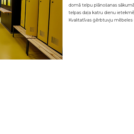
domā telpu plānošanas sākumā. U
telpas daļa katru dienu ietekmē t
Kvalitatīvas ģērbtuvju mēbeles 