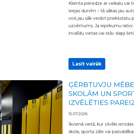
Klienta pieredze ar veikalu vai 
ieejas durvīm – tā sākas jau aut
viņš jau sāk veidot priekšstatu p
uzņēmums. Ja iepirkumu ratiņi ha
invalīdu vietas vai stāv slapji 
Lasīt vairāk
ĢĒRBTUVJU MĒBE
SKOLĀM UN SPORT
IZVĒLĒTIES PARE
15.07.2026
Ikvienā vietā, kur cilvēki ierodas
skola, sporta zāle vai pašvaldība