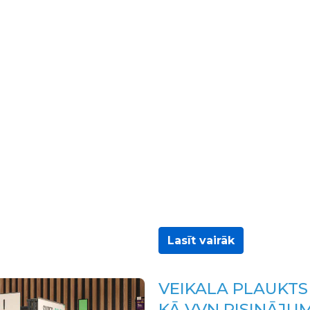
Lasīt vairāk
VEIKALA PLAUKTS 
KĀ VVN RISINĀJU