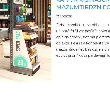
MAZUMTIRDZNIEC
17.06.2026
Fiziskais veikals nav miris – tas
un patērētāji var pasūtīt jebko ar
gala galamērķi, bet par pieredze
objekts. Tieši šajā kontekstā VV
mazumtirdzniecības uzņēmumam 
evolūcija un “klusā pārdevēja” 