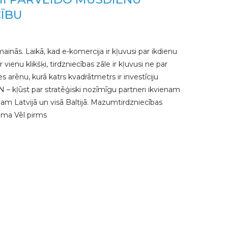
ĪBU
 mainās. Laikā, kad e-komercija ir kļuvusi par ikdienu
 vienu klikšķi, tirdzniecības zāle ir kļuvusi ne par
s arēnu, kurā katrs kvadrātmetrs ir investīciju
N – kļūst par stratēģiski nozīmīgu partneri ikvienam
Latvijā un visā Baltijā. Mazumtirdzniecības
loma Vēl pirms