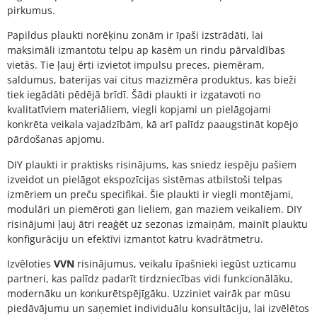
pirkumus.
Papildus plaukti norēķinu zonām ir īpaši izstrādāti, lai
maksimāli izmantotu telpu ap kasēm un rindu pārvaldības
vietās. Tie ļauj ērti izvietot impulsu preces, piemēram,
saldumus, baterijas vai citus mazizmēra produktus, kas bieži
tiek iegādāti pēdējā brīdī. Šādi plaukti ir izgatavoti no
kvalitatīviem materiāliem, viegli kopjami un pielāgojami
konkrēta veikala vajadzībām, kā arī palīdz paaugstināt kopējo
pārdošanas apjomu.
DIY plaukti ir praktisks risinājums, kas sniedz iespēju pašiem
izveidot un pielāgot ekspozīcijas sistēmas atbilstoši telpas
izmēriem un preču specifikai. Šie plaukti ir viegli montējami,
modulāri un piemēroti gan lieliem, gan maziem veikaliem. DIY
risinājumi ļauj ātri reaģēt uz sezonas izmaiņām, mainīt plauktu
konfigurāciju un efektīvi izmantot katru kvadrātmetru.
Izvēloties
VVN
risinājumus, veikalu īpašnieki iegūst uzticamu
partneri, kas palīdz padarīt tirdzniecības vidi funkcionālāku,
modernāku un konkurētspējīgāku. Uzziniet vairāk par mūsu
piedāvājumu un saņemiet individuālu konsultāciju, lai izvēlētos