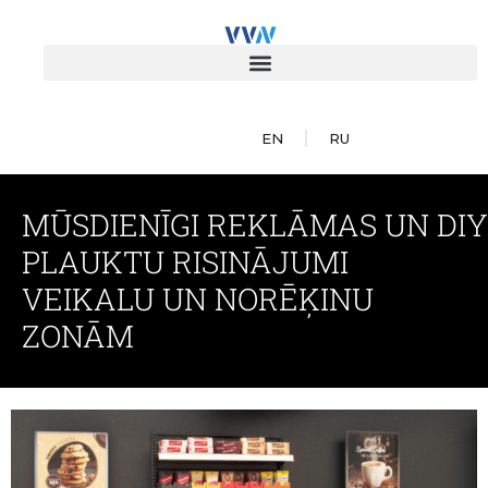
EN
RU
MŪSDIENĪGI REKLĀMAS UN DIY
PLAUKTU RISINĀJUMI
VEIKALU UN NORĒĶINU
ZONĀM