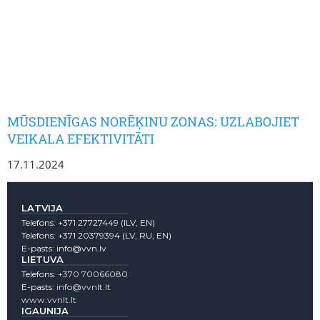
MŪSDIENĪGAS NORĒĶINU ZONAS: UZLABOJIET
VEIKALA EFEKTIVITĀTI
17.11.2024
LATVIJA
Telefons:
+371 27727449
(lLV, EN)
Telefons:
+371 20379394
(LV, RU, EN)
E-pasts:
info@vvn.lv
LIETUVA
Telefons:
+370 70066080
E-pasts:
info@vvnlt.lt
www.vvnlt.lt
IGAUNIJA