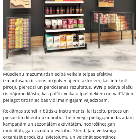
Mūsdienu mazumtirdzniecībā veikala telpas efektīva
izmantošana ir viens no galvenajiem faktoriem, kas ietekmē
pircēju pieredzi un pārdošanas rezultātus.
VVN
piedāvā plašu
risinājumu klāstu, kas palīdz veikalu īpašniekiem un vadītājiem
pielāgot tirdzniecības vidi mainīgajām vajadzībām.
Reklāmas stendi ir būtisks instruments, lai izceltu preces un
piesaistītu klientu uzmanību. Tie ir viegli pielāgojami dažādām
kampaņām un sezonālām aktivitātēm, nodrošinot gan
mobilitāti, gan vizuālu pievilcību. Stendi ļauj veiksmīgi
organizēt produktu izvietojumu un veicināt spontānos