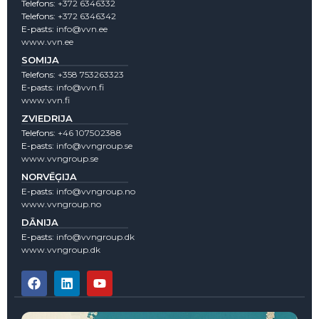
Telefons:
+372 6346332
Telefons:
+372 6346342
E-pasts:
info@vvn.ee
www.vvn.ee
SOMIJA
Telefons:
+358 753263323
E-pasts:
info@vvn.fi
www.vvn.fi
ZVIEDRIJA
Telefons:
+46 107502388
E-pasts:
info@vvngroup.se
www.vvngroup.se
NORVĒĢIJA
E-pasts:
info@vvngroup.no
www.vvngroup.no
DĀNIJA
E-pasts:
info@vvngroup.dk
www.vvngroup.dk