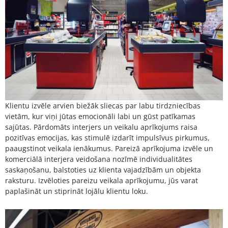
Klientu izvēle arvien biežāk sliecas par labu tirdzniecības
vietām, kur viņi jūtas emocionāli labi un gūst patīkamas
sajūtas. Pārdomāts interjers un veikalu aprīkojums raisa
pozitīvas emocijas, kas stimulē izdarīt impulsīvus pirkumus,
paaugstinot veikala ienākumus. Pareizā aprīkojuma izvēle un
komerciālā interjera veidošana nozīmē individualitātes
saskaņošanu, balstoties uz klienta vajadzībām un objekta
raksturu. Izvēloties pareizu veikala aprīkojumu, jūs varat
paplašināt un stiprināt lojālu klientu loku.