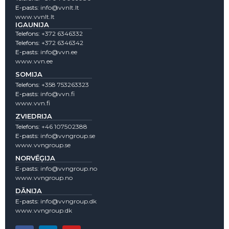
E-pasts:
info@vvnlt.lt
www.vvnlt.lt
IGAUNIJA
Telefons:
+372 6346332
Telefons:
+372 6346342
E-pasts:
info@vvn.ee
www.vvn.ee
SOMIJA
Telefons:
+358 753263323
E-pasts:
info@vvn.fi
www.vvn.fi
ZVIEDRIJA
Telefons:
+46 107502388
E-pasts:
info@vvngroup.se
www.vvngroup.se
NORVĒĢIJA
E-pasts:
info@vvngroup.no
www.vvngroup.no
DĀNIJA
E-pasts:
info@vvngroup.dk
www.vvngroup.dk