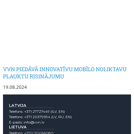
VVN PIEDĀVĀ INNOVATĪVU MOBĪLO NOLIKTAVU
PLAUKTU RISINĀJUMU
19.08.2024
LATVIJA
Telefons:
+371 27727449
(lLV, EN)
Telefons:
+371 20379394
(LV, RU, EN)
E-pasts:
info@vvn.lv
LIETUVA
Telefons:
+370 70066080