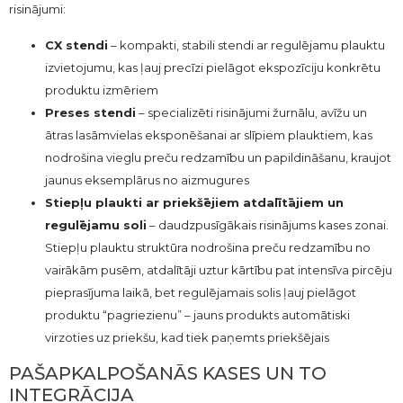
risinājumi:
CX stendi
– kompakti, stabili stendi ar regulējamu plauktu
izvietojumu, kas ļauj precīzi pielāgot ekspozīciju konkrētu
produktu izmēriem
Preses stendi
– specializēti risinājumi žurnālu, avīžu un
ātras lasāmvielas eksponēšanai ar slīpiem plauktiem, kas
nodrošina vieglu preču redzamību un papildināšanu, kraujot
jaunus eksemplārus no aizmugures
Stiepļu plaukti ar priekšējiem atdalītājiem un
regulējamu soli
– daudzpusīgākais risinājums kases zonai.
Stiepļu plauktu struktūra nodrošina preču redzamību no
vairākām pusēm, atdalītāji uztur kārtību pat intensīva pircēju
pieprasījuma laikā, bet regulējamais solis ļauj pielāgot
produktu “pagriezienu” – jauns produkts automātiski
virzoties uz priekšu, kad tiek paņemts priekšējais
PAŠAPKALPOŠANĀS KASES UN TO
INTEGRĀCIJA