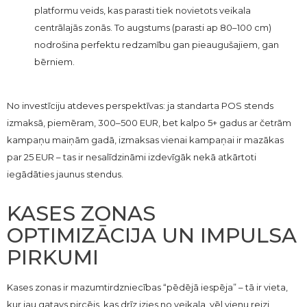
platformu veids, kas parasti tiek novietots veikala
centrālajās zonās. To augstums (parasti ap 80–100 cm)
nodrošina perfektu redzamību gan pieaugušajiem, gan
bērniem.
No investīciju atdeves perspektīvas: ja standarta POS stends
izmaksā, piemēram, 300–500 EUR, bet kalpo 5+ gadus ar četrām
kampaņu maiņām gadā, izmaksas vienai kampaņai ir mazākas
par 25 EUR – tas ir nesalīdzināmi izdevīgāk nekā atkārtoti
iegādāties jaunus stendus.
KASES ZONAS
OPTIMIZĀCIJA UN IMPULSA
PIRKUMI
Kases zonas ir mazumtirdzniecības “pēdējā iespēja” – tā ir vieta,
kur jau gatavs pircējs, kas drīz izies no veikala, vēl vienu reizi