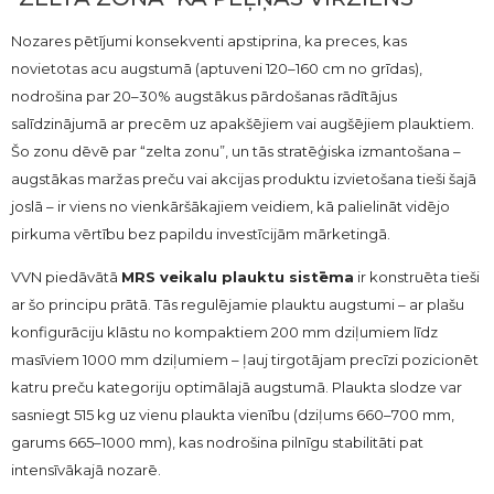
Nozares pētījumi konsekventi apstiprina, ka preces, kas
novietotas acu augstumā (aptuveni 120–160 cm no grīdas),
nodrošina par 20–30% augstākus pārdošanas rādītājus
salīdzinājumā ar precēm uz apakšējiem vai augšējiem plauktiem.
Šo zonu dēvē par “zelta zonu”, un tās stratēģiska izmantošana –
augstākas maržas preču vai akcijas produktu izvietošana tieši šajā
joslā – ir viens no vienkāršākajiem veidiem, kā palielināt vidējo
pirkuma vērtību bez papildu investīcijām mārketingā.
VVN piedāvātā
MRS veikalu plauktu sistēma
ir konstruēta tieši
ar šo principu prātā. Tās regulējamie plauktu augstumi – ar plašu
konfigurāciju klāstu no kompaktiem 200 mm dziļumiem līdz
masīviem 1000 mm dziļumiem – ļauj tirgotājam precīzi pozicionēt
katru preču kategoriju optimālajā augstumā. Plaukta slodze var
sasniegt 515 kg uz vienu plaukta vienību (dziļums 660–700 mm,
garums 665–1000 mm), kas nodrošina pilnīgu stabilitāti pat
intensīvākajā nozarē.