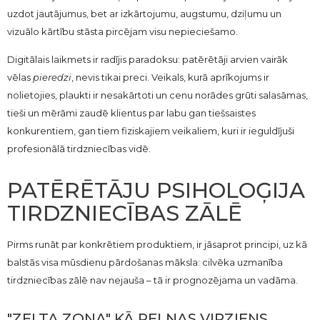
uzdot jautājumus, bet ar izkārtojumu, augstumu, dziļumu un
vizuālo kārtību stāsta pircējam visu nepieciešamo.
Digitālais laikmets ir radījis paradoksu: patērētāji arvien vairāk
vēlas
pieredzi
, nevis tikai preci. Veikals, kurā aprīkojums ir
nolietojies, plaukti ir nesakārtoti un cenu norādes grūti salasāmas,
tieši un mērāmi zaudē klientus par labu gan tiešsaistes
konkurentiem, gan tiem fiziskajiem veikaliem, kuri ir ieguldījuši
profesionālā tirdzniecības vidē.
PATĒRĒTĀJU PSIHOLOĢIJA
TIRDZNIECĪBAS ZĀLĒ
Pirms runāt par konkrētiem produktiem, ir jāsaprot principi, uz kā
balstās visa mūsdienu pārdošanas māksla: cilvēka uzmanība
tirdzniecības zālē nav nejauša – tā ir prognozējama un vadāma.
"ZELTA ZONA" KĀ PEĻŅAS VIRZIENS