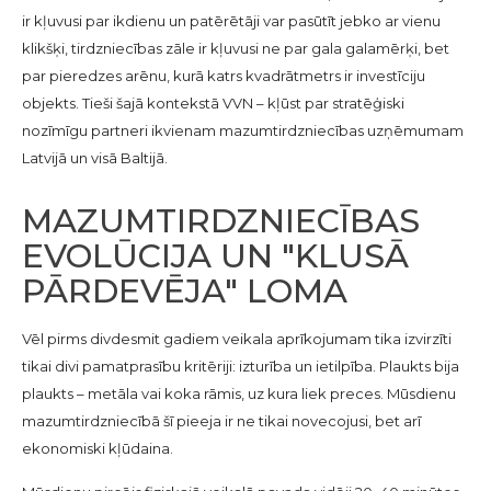
ir kļuvusi par ikdienu un patērētāji var pasūtīt jebko ar vienu
klikšķi, tirdzniecības zāle ir kļuvusi ne par gala galamērķi, bet
par pieredzes arēnu, kurā katrs kvadrātmetrs ir investīciju
objekts. Tieši šajā kontekstā VVN – kļūst par stratēģiski
nozīmīgu partneri ikvienam mazumtirdzniecības uzņēmumam
Latvijā un visā Baltijā.
MAZUMTIRDZNIECĪBAS
EVOLŪCIJA UN "KLUSĀ
PĀRDEVĒJA" LOMA
Vēl pirms divdesmit gadiem veikala aprīkojumam tika izvirzīti
tikai divi pamatprasību kritēriji: izturība un ietilpība. Plaukts bija
plaukts – metāla vai koka rāmis, uz kura liek preces. Mūsdienu
mazumtirdzniecībā šī pieeja ir ne tikai novecojusi, bet arī
ekonomiski kļūdaina.