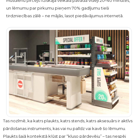
Mūsdienu pircējs fiziskajā veikalā pavada vidēji 20–40 minūtes,
un lēmumu par pirkumu pieņem 70% gadījumu tieši
tirdzniecības zālē – ne mājās, lasot piedāvājumus internetā.
Tas nozīmē, ka katrs plaukts, katrs stends, katrs aksesuārs ir aktīvs
pārdošanas instruments, kas vai nu palīdz vai kavē šo lēmumu.
Plaukts šajā kontekstā kļūst par “kluso pārdevēju” – tas nespēj