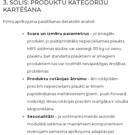
3. SOLIS: PRODUKTU KATEGORIJU
KARTĒŠANA
Pirms aprīkojuma pasūtīšanas detalizēti analizē:
Svara un izmēru parametrus
– jo smagāki
produkti, jo pastiprinātāks nepieciešamais plaukts.
MRS sistēmas slodze var sasniegt 515 kg uz vienu
plauktu, bet standarta plauktiem ar smagiem
produktiem tas var nozīmēt nevajadzīgas drošības
problēmas
Produktu rotācijas ātrumu
– ātri rotējošām
precēm nepieciešami plaukti ar ērtiem
papildināšanas mehānismiem (piem., push-forward
nošķirēji); lēnas rotācijas precēm svarīgāka ir vizuāla
eksponēšana
Sezonalitāti
– ja sortiments mainās sezonāli,
modulārā sistēma ar maināmiem komponentiem
ievērojami samazina aprīkojuma adaptācijas