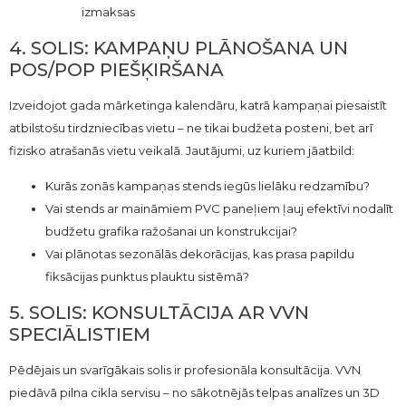
izmaksas
4. SOLIS: KAMPAŅU PLĀNOŠANA UN
POS/POP PIEŠĶIRŠANA
Izveidojot gada mārketinga kalendāru, katrā kampaņai piesaistīt
atbilstošu tirdzniecības vietu – ne tikai budžeta posteni, bet arī
fizisko atrašanās vietu veikalā. Jautājumi, uz kuriem jāatbild:
Kurās zonās kampaņas stends iegūs lielāku redzamību?
Vai stends ar maināmiem PVC paneļiem ļauj efektīvi nodalīt
budžetu grafika ražošanai un konstrukcijai?
Vai plānotas sezonālās dekorācijas, kas prasa papildu
fiksācijas punktus plauktu sistēmā?
5. SOLIS: KONSULTĀCIJA AR VVN
SPECIĀLISTIEM
Pēdējais un svarīgākais solis ir profesionāla konsultācija. VVN
piedāvā pilna cikla servisu – no sākotnējās telpas analīzes un 3D