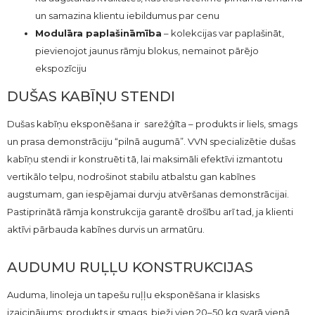
un samazina klientu iebildumus par cenu
Modulāra paplašināmība
– kolekcijas var paplašināt,
pievienojot jaunus rāmju blokus, nemainot pārējo
ekspozīciju
DUŠAS KABĪŅU STENDI
Dušas kabīņu eksponēšana ir sarežģīta – produkts ir liels, smags
un prasa demonstrāciju “pilnā augumā”. VVN specializētie dušas
kabīņu stendi ir konstruēti tā, lai maksimāli efektīvi izmantotu
vertikālo telpu, nodrošinot stabilu atbalstu gan kabīnes
augstumam, gan iespējamai durvju atvēršanas demonstrācijai.
Pastiprinātā rāmja konstrukcija garantē drošību arī tad, ja klienti
aktīvi pārbauda kabīnes durvis un armatūru.
AUDUMU RUĻĻU KONSTRUKCIJAS
Auduma, linoleja un tapešu ruļļu eksponēšana ir klasisks
izaicinājums: produkts ir smags, bieži vien 20–50 kg svarā vienā