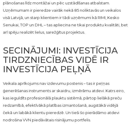
plānošanas līdz montāžai un pēc uzstādīšanas atbalstam.
Uzņēmumam ir pieredze vairāk nekā 85 noliktavās un veikalos
visā Latvijā, un starp klientiem ir tādi uzņēmumi kā RIMI, Kesko
Senukai, TOP un DHL – tas apliecina ne tikai produktu kvalitāti, bet
arī spēju realizēt lielus, sarežģītus projektus.
SECINĀJUMI: INVESTĪCIJA
TIRDZNIECĪBAS VIDĒ IR
INVESTĪCIJA PEĻŅĀ
Veikala aprīkojums nav izdevumu postenis – tas ir peļņas
ģenerēšanas instruments ar skaidru, izmērāmu atdevi. Katrs eiro,
kas ieguldīts profesionālā plauktu sistēmā, pārtop lielākā preču
redzamībā, efektīvākā platības izmantošanā, augstākā vidējā
čekā un labākā klientu pieredzē. Un tieši šo pierādāmo atdevi
nodrošina VVN piedāvātais risinājumu portfelis.