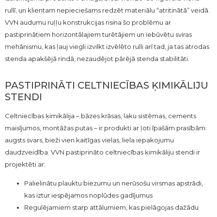
rullī, un klientam nepieciešams redzēt materiālu “atritinātā” veidā.
VVN audumu ruļļu konstrukcijas risina šo problēmu ar
pastiprinātiem horizontālajiem turētājiem un iebūvētu sviras
mehānismu, kas ļauj viegli izvilkt izvēlēto rulli arī tad, ja tas atrodas
stenda apakšējā rindā, nezaudējot pārējā stenda stabilitāti.
PASTIPRINĀTI CELTNIECĪBAS ĶIMIKĀLIJU
STENDI
Celtniecības ķimikālija – bāzes krāsas, laku sistēmas, cements
maisījumos, montāžas putas – ir produkti ar ļoti īpašām prasībām:
augsts svars, bieži vien kaitīgas vielas, liela iepakojumu
daudzveidība. VVN pastiprināto celtniecības ķimikāliju stendi ir
projektēti ar:
Palielinātu plauktu biezumu un nerūsošu virsmas apstrādi,
kas iztur iespējamos noplūdes gadījumus
Regulējamiem starp attālumiem, kas pielāgojas dažādu