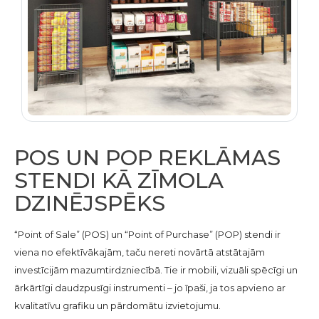
POS UN POP REKLĀMAS
STENDI KĀ ZĪMOLA
DZINĒJSPĒKS
“Point of Sale” (POS) un “Point of Purchase” (POP) stendi ir
viena no efektīvākajām, taču nereti novārtā atstātajām
investīcijām mazumtirdzniecībā. Tie ir mobili, vizuāli spēcīgi un
ārkārtīgi daudzpusīgi instrumenti – jo īpaši, ja tos apvieno ar
kvalitatīvu grafiku un pārdomātu izvietojumu.