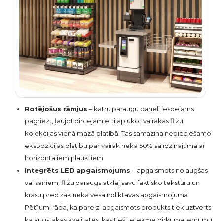
Rotējošus rāmjus
– katru paraugu paneli iespējams
pagriezt, ļaujot pircējam ērti aplūkot vairākas flīžu
kolekcijas vienā mazā platībā. Tas samazina nepieciešamo
ekspozīcijas platību par vairāk nekā 50% salīdzinājumā ar
horizontāliem plauktiem
Integrēts LED apgaismojums
– apgaismots no augšas
vai sāniem, flīžu paraugs atklāj savu faktisko tekstūru un
krāsu precīzāk nekā vēsā noliktavas apgaismojumā.
Pētījumi rāda, ka pareizi apgaismots produkts tiek uztverts
kā augstākas kvalitātes, kas tieši ietekmē pirkuma lēmumu