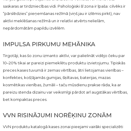
saskaras ar tirdzniecības vidi. Psiholoģiski šī zona ir īpaša: cilvēks ir
“pārslēdzies” pieņemšanas režīmā (viņš jau ir izlēmis pirkt), nav
aktīvi meklēšanas režīmā un ir relatīvi atvērts nelielām,
nepārdomātām papildu izvēlēm.
IMPULSA PIRKUMU MEHĀNIKA
Tirgotāji, kas šo zonu izmanto aktīvi, var palielināt vidējo čeku par
10–20% tikai ar pareizi piemeklētu produktu izvietojumu. Tipiskās
preces kases tuvumā ir zemas vērtības, ātri lietojamas vienības –
konfektes, košļājamās gumijas, šķiltavas, baterijas, mazas
kosmētikas vienības, žurnāli – taču mūsdienu prakse rāda, ka ar
pareizu stenda dizainu var veiksmīgi pārdot arī augstākas vērtības,
bet kompaktas preces.
VVN RISINĀJUMI NORĒĶINU ZONĀM
VVN produktu katalogā kases zonai pieejami vairāki specializēti