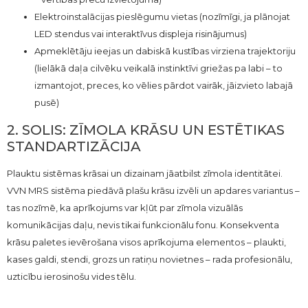
Elektroinstalācijas pieslēgumu vietas (nozīmīgi, ja plānojat
LED stendus vai interaktīvus displeja risinājumus)
Apmeklētāju ieejas un dabiskā kustības virziena trajektoriju
(lielākā daļa cilvēku veikalā instinktīvi griežas pa labi – to
izmantojot, preces, ko vēlies pārdot vairāk, jāizvieto labajā
pusē)
2. SOLIS: ZĪMOLA KRĀSU UN ESTĒTIKAS
STANDARTIZĀCIJA
Plauktu sistēmas krāsai un dizainam jāatbilst zīmola identitātei.
VVN MRS sistēma piedāvā plašu krāsu izvēli un apdares variantus –
tas nozīmē, ka aprīkojums var kļūt par zīmola vizuālās
komunikācijas daļu, nevis tikai funkcionālu fonu. Konsekventa
krāsu paletes ievērošana visos aprīkojuma elementos – plaukti,
kases galdi, stendi, grozs un ratiņu novietnes – rada profesionālu,
uzticību ierosinošu vides tēlu.