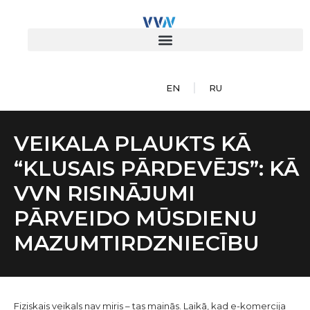
EN
RU
VEIKALA PLAUKTS KĀ
“KLUSAIS PĀRDEVĒJS”: KĀ
VVN RISINĀJUMI
PĀRVEIDO MŪSDIENU
MAZUMTIRDZNIECĪBU
Fiziskais veikals nav miris – tas mainās. Laikā, kad e-komercija