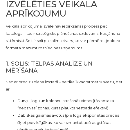
IZVĒLĒTIES VEIKALA
APRĪKOJUMU
Veikala aprīkojuma izvēle nav iepirkšanās process pēc
kataloga – tas ir stratēģisks plānošanas uzdevums, kas jārisina
sistēmiski. Šeit ir soli pa solim ietvars, ko var piemērot jebkura
formāta mazumtirdzniecības uzņēmums.
1. SOLIS: TELPAS ANALĪZE UN
MĒRĪŠANA
Sāc ar precīzu plāna izstrādi – ne tikai kvadrātmetru skaitu, bet
arī:
Durvju, logu un kolonnu atrašanās vietas (tās nosaka
“nedzīvās” zonas, kurās plaukts nestrādā efektīvi)
Dabiskās gaismas avotus (pie loga eksponētās preces
šķiet pievilcīgākas, ko var izmantot tieši augstākas
vērtības preču izvietojumā)