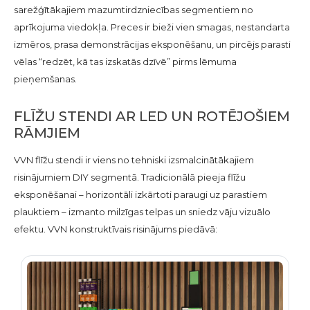
sarežģītākajiem mazumtirdzniecības segmentiem no
aprīkojuma viedokļa. Preces ir bieži vien smagas, nestandarta
izmēros, prasa demonstrācijas eksponēšanu, un pircējs parasti
vēlas “redzēt, kā tas izskatās dzīvē” pirms lēmuma
pieņemšanas.
FLĪŽU STENDI AR LED UN ROTĒJOŠIEM
RĀMJIEM
VVN flīžu stendi ir viens no tehniski izsmalcinātākajiem
risinājumiem DIY segmentā. Tradicionālā pieeja flīžu
eksponēšanai – horizontāli izkārtoti paraugi uz parastiem
plauktiem – izmanto milzīgas telpas un sniedz vāju vizuālo
efektu. VVN konstruktīvais risinājums piedāvā: