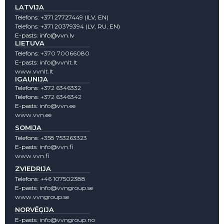
LATVIJA
Telefons:
+371 27727449
(lLV, EN)
Telefons:
+371 20379394
(LV, RU, EN)
E-pasts:
info@vvn.lv
LIETUVA
Telefons:
+370 70066080
E-pasts:
info@vvnlt.lt
www.vvnlt.lt
IGAUNIJA
Telefons:
+372 6346332
Telefons:
+372 6346342
E-pasts:
info@vvn.ee
www.vvn.ee
SOMIJA
Telefons:
+358 753263323
E-pasts:
info@vvn.fi
www.vvn.fi
ZVIEDRIJA
Telefons:
+46 107502388
E-pasts:
info@vvngroup.se
www.vvngroup.se
NORVĒĢIJA
E-pasts:
info@vvngroup.no