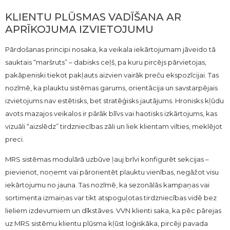
KLIENTU PLŪSMAS VADĪŠANA AR
APRĪKOJUMA IZVIETOJUMU
Pārdošanas principi nosaka, ka veikala iekārtojumam jāveido tā
sauktais “maršruts” – dabisks ceļš, pa kuru pircējs pārvietojas,
pakāpeniski tiekot pakļauts aizvien vairāk preču ekspozīcijai. Tas
nozīmē, ka plauktu sistēmas garums, orientācija un savstarpējais
izvietojums nav estētisks, bet stratēģisks jautājums. Hronisks kļūdu
avots mazajos veikalos ir pārāk blīvs vai haotisks izkārtojums, kas
vizuāli “aizslēdz” tirdzniecības zāli un liek klientam vilties, meklējot
preci.
MRS sistēmas modulārā uzbūve ļauj brīvi konfigurēt sekcijas –
pievienot, noņemt vai pārorientēt plauktu vienības, negāžot visu
iekārtojumu no jauna. Tas nozīmē, ka sezonālās kampaņas vai
sortimenta izmaiņas var tikt atspoguļotas tirdzniecības vidē bez
lieliem izdevumiem un dīkstāves. VVN klienti saka, ka pēc pārejas
uz MRS sistēmu klientu plūsma kļūst loģiskāka, pircēji pavada