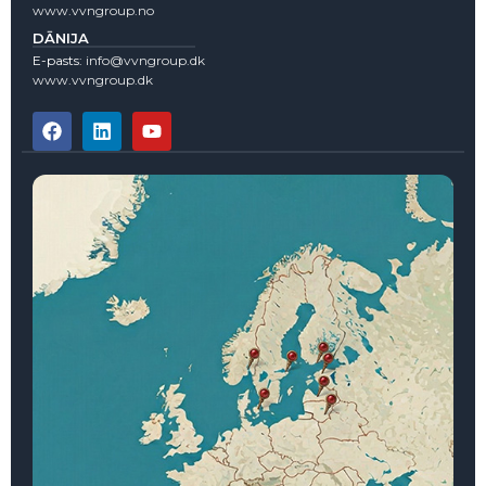
www.vvngroup.no
DĀNIJA
E-pasts:
info@vvngroup.dk
www.vvngroup.dk