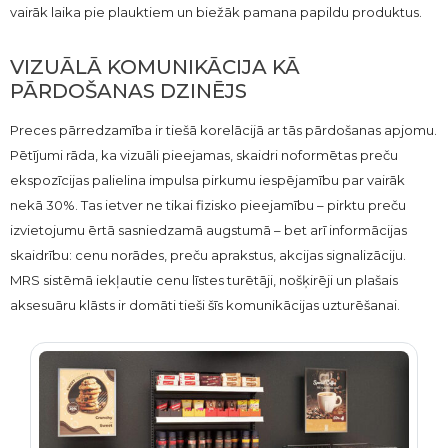
vairāk laika pie plauktiem un biežāk pamana papildu produktus.
VIZUĀLĀ KOMUNIKĀCIJA KĀ
PĀRDOŠANAS DZINĒJS
Preces pārredzamība ir tiešā korelācijā ar tās pārdošanas apjomu.
Pētījumi rāda, ka vizuāli pieejamas, skaidri noformētas preču
ekspozīcijas palielina impulsa pirkumu iespējamību par vairāk
nekā 30%. Tas ietver ne tikai fizisko pieejamību – pirktu preču
izvietojumu ērtā sasniedzamā augstumā – bet arī informācijas
skaidrību: cenu norādes, preču aprakstus, akcijas signalizāciju.
MRS sistēmā iekļautie cenu līstes turētāji, nošķirēji un plašais
aksesuāru klāsts ir domāti tieši šīs komunikācijas uzturēšanai.