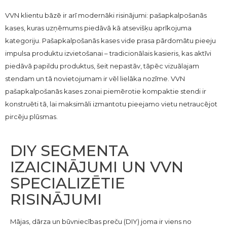
VVN klientu bāzē ir arī modernāki risinājumi: pašapkalpošanās
kases, kuras uzņēmums piedāvā kā atsevišķu aprīkojuma
kategoriju. Pašapkalpošanās kases vide prasa pārdomātu pieeju
impulsa produktu izvietošanai – tradicionālais kasieris, kas aktīvi
piedāvā papildu produktus, šeit nepastāv, tāpēc vizuālajam
stendam un tā novietojumam ir vēl lielāka nozīme. VVN
pašapkalpošanās kases zonai piemērotie kompaktie stendi ir
konstruēti tā, lai maksimāli izmantotu pieejamo vietu netraucējot
pircēju plūsmas.
DIY SEGMENTA
IZAICINĀJUMI UN VVN
SPECIALIZĒTIE
RISINĀJUMI
Mājas, dārza un būvniecības preču (DIY) joma ir viens no