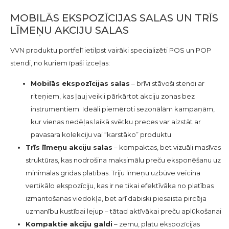
MOBILĀS EKSPOZĪCIJAS SALAS UN TRĪS
LĪMEŅU AKCIJU SALAS
VVN produktu portfelī ietilpst vairāki specializēti POS un POP
stendi, no kuriem īpaši izceļas:
Mobilās ekspozīcijas salas
– brīvi stāvoši stendi ar
riteņiem, kas ļauj veikli pārkārtot akciju zonas bez
instrumentiem. Ideāli piemēroti sezonālām kampaņām,
kur vienas nedēļas laikā svētku preces var aizstāt ar
pavasara kolekciju vai “karstāko” produktu
Trīs līmeņu akciju salas
– kompaktas, bet vizuāli masīvas
struktūras, kas nodrošina maksimālu preču eksponēšanu uz
minimālas grīdas platības. Triju līmeņu uzbūve veicina
vertikālo ekspozīciju, kas ir ne tikai efektīvāka no platības
izmantošanas viedokļa, bet arī dabiski piesaista pircēja
uzmanību kustībai lejup – tātad aktīvākai preču aplūkošanai
Kompaktie akciju galdi
– zemu, platu ekspozīcijas