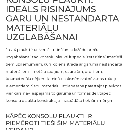
IDEĀLS RISINĀJUMS
GARU UN NESTANDARTA
MATERIĀLU
UZGLABĀŠANAI
Ja UX plaukti ir universāls risinājums dažādu preču
uzglabāšanai, tad konsoļu plaukti ir specializēts risinājums tieši
tiem uzņēmumiem, kuri ikdienā strādā ar garumā nestandarta
materiāliem – metāla stieņiem, caurulēm, profiliem,
kokmateriālu dēļiem, laminātu loksnēm vai būvkonstrukciju
elementiem. Šādu materiālu uzglabāšana parastajos plauktos
vienkārši nav iespējama to garuma un formas dēļ, tāpēc
konsoļu plauktu konstrukcija ir izstrādāta tieši šim mērķim.
KĀPĒC KONSOĻU PLAUKTI IR
PIEMĒROTI TIEŠI ŠIM MATERIĀLU