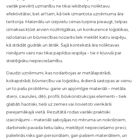
vairāk pievērš uzmanību ne tikai iekštelpu noliktavu
efektivitātei, bet arī tam, kā tiek izmantota uzņēmuma āra
teritorija. Materiālu un izejvielu cenas turpina pieaugt, telpas
izmaksas kļūst arvien nozīmīgākas, un konkurence loģistikas,
ražošanas un būvniecības nozarēs liek meklēt katru iespēju,
kā strādāt gudrāk un ātrāk. Šajā kontekstā āra noliktavas
risinājumi vairs nav tikai papildus iespēja – tie ir kļuvuši par
stratēģisku nepieciešamību.
Daudzi uzņēmumi, kas nodarbojas ar metālapstrādi,
kokapstrādi, būvniecību vai loģistiku, ikdienā sastopas ar vienu
un to pašu problēmu: garie un apjomīgie materiāli – metāla
stieņi, caurules, dēļi, profili, būvkonstrukcijas elementi – tiek
glabāti haotiski, tieši uz zemes vai novietoti vienkārši
pieejamākajā vietā. Rezultātā rodas vairāki praktiski
izaicinājumi – materiāli sabojājas no mitruma un nokrišņiem,
darbinieki pavada lieku laiku, meklējot nepieciešamo preci,
palielinās risks gan personālam, gan pašiem materiāliem, un