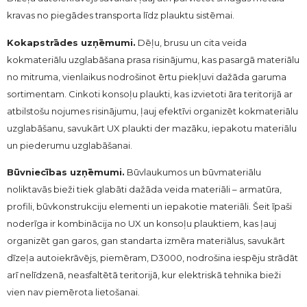
kravas no piegādes transporta līdz plauktu sistēmai.
Kokapstrādes uzņēmumi.
Dēļu, brusu un cita veida
kokmateriālu uzglabāšana prasa risinājumu, kas pasargā materiālu
no mitruma, vienlaikus nodrošinot ērtu piekļuvi dažāda garuma
sortimentam. Cinkoti konsoļu plaukti, kas izvietoti āra teritorijā ar
atbilstošu nojumes risinājumu, ļauj efektīvi organizēt kokmateriālu
uzglabāšanu, savukārt UX plaukti der mazāku, iepakotu materiālu
un piederumu uzglabāšanai.
Būvniecības uzņēmumi.
Būvlaukumos un būvmateriālu
noliktavās bieži tiek glabāti dažāda veida materiāli – armatūra,
profili, būvkonstrukciju elementi un iepakotie materiāli. Šeit īpaši
noderīga ir kombinācija no UX un konsoļu plauktiem, kas ļauj
organizēt gan garos, gan standarta izmēra materiālus, savukārt
dīzeļa autoiekrāvējs, piemēram, D3000, nodrošina iespēju strādāt
arī nelīdzenā, neasfaltētā teritorijā, kur elektriskā tehnika bieži
vien nav piemērota lietošanai.