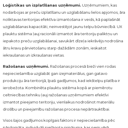
Loģistikas un izplatīšanas uzņēmumi.
Uzņēmumiem, kas
nodarbojas ar preču izplatīšanu un uzglabāšanu lielos apjomos, āra
noliktavas teritorijas efektīva izmantošana ir veids, kā paplašināt
uzglabāšanas kapacitāti, neinvestējot jaunu telpu būvniecībā. UX
plauktu sistēma ļauj racionāli izmantot āra teritoriju paliktņu un
iepakoto preču uzglabāšanai, savukārt dīzeļa iekrāvējs nodrošina
ātru kravu pārvietošanu starp dažādām zonām, ieskaitot
iekraušanas un izkraušanas vietas.
Ražošanas uzņēmumi.
Ražošanas procesā bieži vien rodas
nepieciešamība uzglabāt gan izejmateriālus, gan gatavo
produkciju āra teritorijā, īpaši gadījumos, kad iekštelpu platība ir
ierobežota. Kombinēta plauktu sistēma kopā ar piemērotu
celtniecības tehniku ļauj ražošanas uzņēmumiem efektīvi
izmantot pieejamo teritoriju, vienlaikus nodrošinot materiālu
drošību un pieejamību ražošanas procesa nepārtrauktībai.
Visos šajos gadījumos kopīgais faktors ir nepieciešamība pēc
pārdomāta, individuāli pielāgota risinājuma, kas ņem vērā