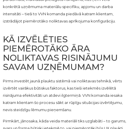
konkrētā uzņēmuma materiālu specifiku, apjomu un darba
intensitāti – tieši to VVN komanda piedāvā katram klientam,
izstrādājot piemērotāko noliktavas aprīkojuma konfigurāciju.
KĀ IZVĒLĒTIES
PIEMĒROTĀKO ĀRA
NOLIKTAVAS RISINĀJUMU
SAVAM UZŅĒMUMAM?
Pirms investēt jaunā plauktu sistēmā vai noliktavas tehnikā, vērts
izvērtēt vairākus būtiskus faktorus, kas tieši ietekmēs izvēlētā
risinājuma efektivitāti un atdevi ilgtermiņā. VVN komanda iesaka
katram klientam šo procesu sākt ar rūpīgu situācijas izvērtējumu,
nevis steidzīgu lēmumu pieņemšanu.
Pirmkārt, jānosaka, kāda veida materiāli tiks uzglabāti – to garums,
svars un forma būtiski ietekmē to, vai piemērotāki būs UX plaukti,