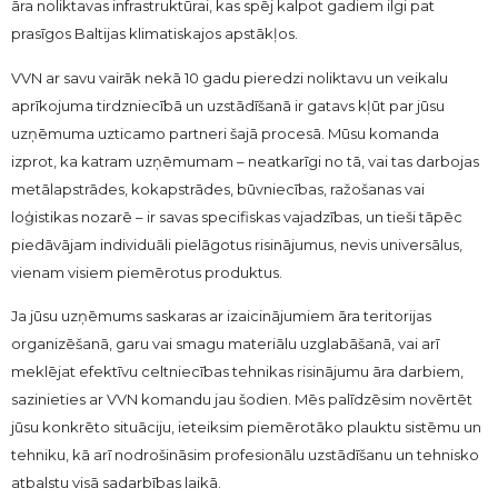
āra noliktavas infrastruktūrai, kas spēj kalpot gadiem ilgi pat
prasīgos Baltijas klimatiskajos apstākļos.
VVN ar savu vairāk nekā 10 gadu pieredzi noliktavu un veikalu
aprīkojuma tirdzniecībā un uzstādīšanā ir gatavs kļūt par jūsu
uzņēmuma uzticamo partneri šajā procesā. Mūsu komanda
izprot, ka katram uzņēmumam – neatkarīgi no tā, vai tas darbojas
metālapstrādes, kokapstrādes, būvniecības, ražošanas vai
loģistikas nozarē – ir savas specifiskas vajadzības, un tieši tāpēc
piedāvājam individuāli pielāgotus risinājumus, nevis universālus,
vienam visiem piemērotus produktus.
Ja jūsu uzņēmums saskaras ar izaicinājumiem āra teritorijas
organizēšanā, garu vai smagu materiālu uzglabāšanā, vai arī
meklējat efektīvu celtniecības tehnikas risinājumu āra darbiem,
sazinieties ar VVN komandu jau šodien. Mēs palīdzēsim novērtēt
jūsu konkrēto situāciju, ieteiksim piemērotāko plauktu sistēmu un
tehniku, kā arī nodrošināsim profesionālu uzstādīšanu un tehnisko
atbalstu visā sadarbības laikā.