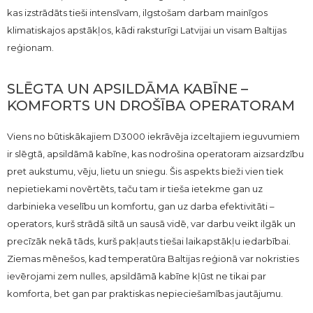
kas izstrādāts tieši intensīvam, ilgstošam darbam mainīgos
klimatiskajos apstākļos, kādi raksturīgi Latvijai un visam Baltijas
reģionam.
SLĒGTA UN APSILDĀMA KABĪNE –
KOMFORTS UN DROŠĪBA OPERATORAM
Viens no būtiskākajiem D3000 iekrāvēja izceltajiem ieguvumiem
ir slēgtā, apsildāmā kabīne, kas nodrošina operatoram aizsardzību
pret aukstumu, vēju, lietu un sniegu. Šis aspekts bieži vien tiek
nepietiekami novērtēts, taču tam ir tieša ietekme gan uz
darbinieka veselību un komfortu, gan uz darba efektivitāti –
operators, kurš strādā siltā un sausā vidē, var darbu veikt ilgāk un
precīzāk nekā tāds, kurš pakļauts tiešai laikapstākļu iedarbībai.
Ziemas mēnešos, kad temperatūra Baltijas reģionā var nokristies
ievērojami zem nulles, apsildāmā kabīne kļūst ne tikai par
komforta, bet gan par praktiskas nepieciešamības jautājumu.