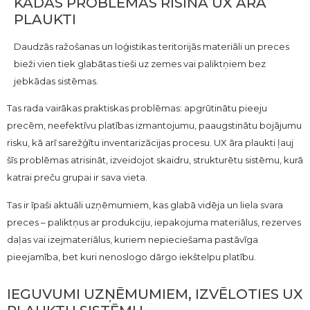
KĀDAS PROBLĒMAS RISINA UX ĀRA
PLAUKTI
Daudzās ražošanas un loģistikas teritorijās materiāli un preces
bieži vien tiek glabātas tieši uz zemes vai paliktņiem bez
jebkādas sistēmas.
Tas rada vairākas praktiskas problēmas: apgrūtinātu pieeju
precēm, neefektīvu platības izmantojumu, paaugstinātu bojājumu
risku, kā arī sarežģītu inventarizācijas procesu. UX āra plaukti ļauj
šīs problēmas atrisināt, izveidojot skaidru, strukturētu sistēmu, kurā
katrai preču grupai ir sava vieta.
Tas ir īpaši aktuāli uzņēmumiem, kas glabā vidēja un liela svara
preces – paliktņus ar produkciju, iepakojuma materiālus, rezerves
daļas vai izejmateriālus, kuriem nepieciešama pastāvīga
pieejamība, bet kuri nenoslogo dārgo iekštelpu platību.
IEGUVUMI UZŅĒMUMIEM, IZVĒLOTIES UX