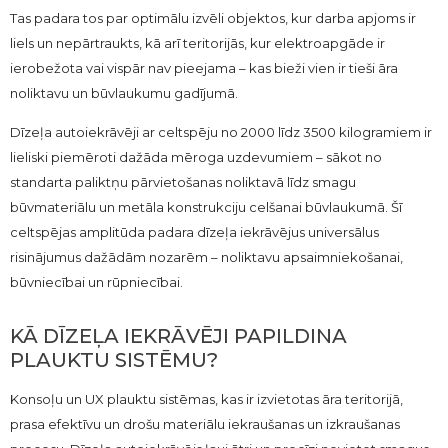
Tas padara tos par optimālu izvēli objektos, kur darba apjoms ir
liels un nepārtraukts, kā arī teritorijās, kur elektroapgāde ir
ierobežota vai vispār nav pieejama – kas bieži vien ir tieši āra
noliktavu un būvlaukumu gadījumā.
Dīzeļa autoiekrāvēji ar celtspēju no 2000 līdz 3500 kilogramiem ir
lieliski piemēroti dažāda mēroga uzdevumiem – sākot no
standarta paliktņu pārvietošanas noliktavā līdz smagu
būvmateriālu un metāla konstrukciju celšanai būvlaukumā. Šī
celtspējas amplitūda padara dīzeļa iekrāvējus universālus
risinājumus dažādām nozarēm – noliktavu apsaimniekošanai,
būvniecībai un rūpniecībai.
KĀ DĪZEĻA IEKRĀVĒJI PAPILDINA
PLAUKTU SISTĒMU?
Konsoļu un UX plauktu sistēmas, kas ir izvietotas āra teritorijā,
prasa efektīvu un drošu materiālu iekraušanas un izkraušanas