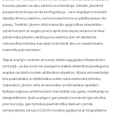
konsoļu plaukti vai abu sistēmu kombinācija. Otrkārt, jāizvērtē
pieejamā teritorija un tās konfigurācija – vai ir iespējams izveidot
daudzu līmeņu sistēmu, vai teritorijas forma un platība prasa citu
pieeju. Treškārt, jāņem vērā materiālu apgrozības intensitāte –
uzņēmumiem ar augstu preču apriti būs nepieciešama ne tikai
pārdomāta plauktu izkārtojuma sistēma, bet arī atbilstoša
celtniecības tehnika, kas spēj nodrošināt ātru un nepārtrauktu
materiālu pārvietošanu.
Tikpat svarīgi ir izvērtēt arī esošo elektroapgādes infrastruktūru
teritorijā – ja āra zonā nav pieejama stabila elektrības pieslēguma
iespēja vai darbs notiek attālinātos objektos, dīzeļa autoiekrāvējs
būs praktiskāka un efektīvāka izvēle nekā elektriskā tehnika.
Visbeidzot, jāņem vērā arī sezonālie un klimatiskie apstākļi –
Baltijas reģiona uzņēmumiem, kas strādā visu gadu, neatkarīgi no
laikapstākļiem, īpaši svarīga ir gan plauktu konstrukcijas izturība
pret koroziju, gan tehnikas piemērotība darbam zemās
temperatūrās, kā tas ir D3000 modeļa gadījumā ar tā apsildāmo