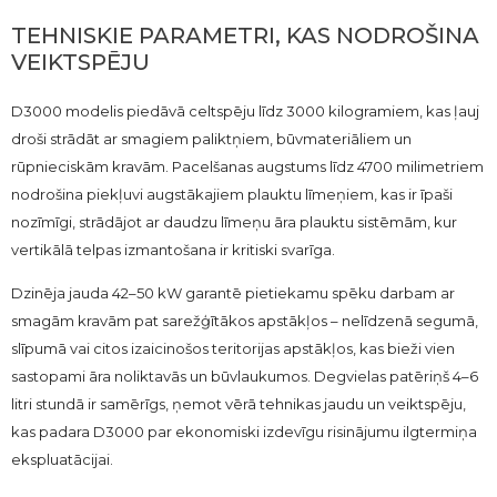
TEHNISKIE PARAMETRI, KAS NODROŠINA
VEIKTSPĒJU
D3000 modelis piedāvā celtspēju līdz 3000 kilogramiem, kas ļauj
droši strādāt ar smagiem paliktņiem, būvmateriāliem un
rūpnieciskām kravām. Pacelšanas augstums līdz 4700 milimetriem
nodrošina piekļuvi augstākajiem plauktu līmeņiem, kas ir īpaši
nozīmīgi, strādājot ar daudzu līmeņu āra plauktu sistēmām, kur
vertikālā telpas izmantošana ir kritiski svarīga.
Dzinēja jauda 42–50 kW garantē pietiekamu spēku darbam ar
smagām kravām pat sarežģītākos apstākļos – nelīdzenā segumā,
slīpumā vai citos izaicinošos teritorijas apstākļos, kas bieži vien
sastopami āra noliktavās un būvlaukumos. Degvielas patēriņš 4–6
litri stundā ir samērīgs, ņemot vērā tehnikas jaudu un veiktspēju,
kas padara D3000 par ekonomiski izdevīgu risinājumu ilgtermiņa
ekspluatācijai.