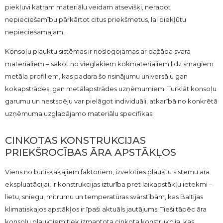
piekļuvi katram materiālu veidam atsevišķi, neradot
nepieciešamību pārkārtot citus priekšmetus, lai piekļūtu
nepieciešamajam.
Konsoļu plauktu sistēmas ir noslogojamas ar dažāda svara
materiāliem – sākot no vieglākiem kokmateriāliem līdz smagiem
metāla profiliem, kas padara šo risinājumu universālu gan
kokapstrādes, gan metālapstrādes uzņēmumiem. Turklāt konsoļu
garumu un nestspēju var pielāgot individuāli, atkarībā no konkrētā
uzņēmuma uzglabājamo materiālu specifikas.
CINKOTAS KONSTRUKCIJAS
PRIEKŠROCĪBAS ĀRA APSTĀKĻOS
Viens no būtiskākajiem faktoriem, izvēloties plauktu sistēmu āra
ekspluatācijai, ir konstrukcijas izturība pret laikapstākļu ietekmi –
lietu, sniegu, mitrumu un temperatūras svārstībām, kas Baltijas
klimatiskajos apstākļos ir īpaši aktuāls jautājums. Tieši tāpēc āra
konsoļu plauktiem tiek izmantota cinkota konstrukcija, kas