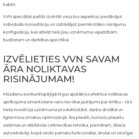
kabīni.
VVN speciālisti palīdz izvērtēt visus šos aspektus, piedāvājot
individuālu konsultāciju un izstrādājot piemērotāko risinājumu
konfigurāciju, kas atbilst tieši jūsu uzņēmuma vajadzībām,
budžetam un darbības specifikai.
IZVĒLIETIES VVN SAVAM
ĀRA NOLIKTAVAS
RISINĀJUMAM!
Mūsdienu konkurētspējīgā tirgus apstākļos efektīva noliktavas
aprīkojuma izmantošana vairs nav tikai jautājums par ērtību – tā ir
tieša investīcija uzņēmuma produktivitātē, darba drošībā un
ilgtermiņa izmaksu optimizācijā. Āra plaukti, konsoļu plauktu
sistēmas un atbilstoša celtniecības tehnika, piemēram, dīzeļa
autoiekrāvēji, kopā veido pamatu funkcionālai, drošai un izturīgai