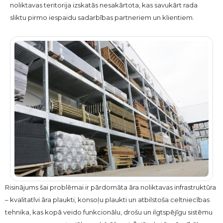
noliktavas teritorija izskatās nesakārtota, kas savukārt rada
sliktu pirmo iespaidu sadarbības partneriem un klientiem.
Risinājums šai problēmai ir pārdomāta āra noliktavas infrastruktūra
– kvalitatīvi āra plaukti, konsoļu plaukti un atbilstoša celtniecības
tehnika, kas kopā veido funkcionālu, drošu un ilgtspējīgu sistēmu