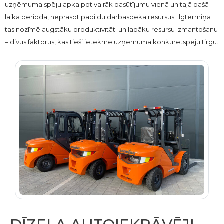
uzņēmuma spēju apkalpot vairāk pasūtījumu vienā un tajā pašā
laika periodā, neprasot papildu darbaspēka resursus. Ilgtermiņā
tas nozīmē augstāku produktivitāti un labāku resursu izmantošanu
– divus faktorus, kas tieši ietekmē uzņēmuma konkurētspēju tirgū.