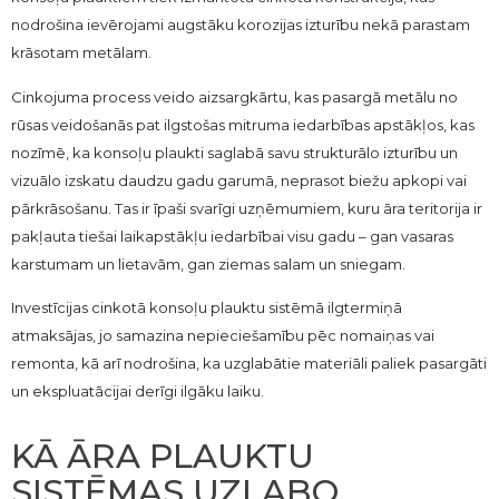
nodrošina ievērojami augstāku korozijas izturību nekā parastam
krāsotam metālam.
Cinkojuma process veido aizsargkārtu, kas pasargā metālu no
rūsas veidošanās pat ilgstošas mitruma iedarbības apstākļos, kas
nozīmē, ka konsoļu plaukti saglabā savu strukturālo izturību un
vizuālo izskatu daudzu gadu garumā, neprasot biežu apkopi vai
pārkrāsošanu. Tas ir īpaši svarīgi uzņēmumiem, kuru āra teritorija ir
pakļauta tiešai laikapstākļu iedarbībai visu gadu – gan vasaras
karstumam un lietavām, gan ziemas salam un sniegam.
Investīcijas cinkotā konsoļu plauktu sistēmā ilgtermiņā
atmaksājas, jo samazina nepieciešamību pēc nomaiņas vai
remonta, kā arī nodrošina, ka uzglabātie materiāli paliek pasargāti
un ekspluatācijai derīgi ilgāku laiku.
KĀ ĀRA PLAUKTU
SISTĒMAS UZLABO