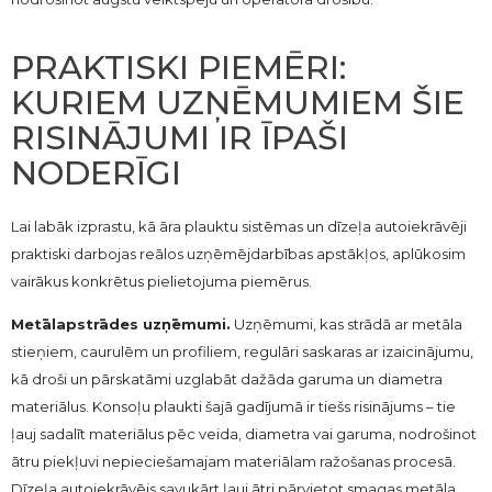
PRAKTISKI PIEMĒRI:
KURIEM UZŅĒMUMIEM ŠIE
RISINĀJUMI IR ĪPAŠI
NODERĪGI
Lai labāk izprastu, kā āra plauktu sistēmas un dīzeļa autoiekrāvēji
praktiski darbojas reālos uzņēmējdarbības apstākļos, aplūkosim
vairākus konkrētus pielietojuma piemērus.
Metālapstrādes uzņēmumi.
Uzņēmumi, kas strādā ar metāla
stieņiem, caurulēm un profiliem, regulāri saskaras ar izaicinājumu,
kā droši un pārskatāmi uzglabāt dažāda garuma un diametra
materiālus. Konsoļu plaukti šajā gadījumā ir tiešs risinājums – tie
ļauj sadalīt materiālus pēc veida, diametra vai garuma, nodrošinot
ātru piekļuvi nepieciešamajam materiālam ražošanas procesā.
Dīzeļa autoiekrāvējs savukārt ļauj ātri pārvietot smagas metāla