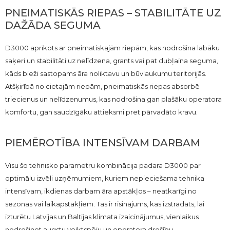
PNEIMATISKĀS RIEPAS – STABILITĀTE UZ
DAŽĀDA SEGUMA
D3000 aprīkots ar pneimatiskajām riepām, kas nodrošina labāku
saķeri un stabilitāti uz nelīdzena, grants vai pat dubļaina seguma,
kāds bieži sastopams āra noliktavu un būvlaukumu teritorijās.
Atšķirībā no cietajām riepām, pneimatiskās riepas absorbē
triecienus un nelīdzenumus, kas nodrošina gan plašāku operatora
komfortu, gan saudzīgāku attieksmi pret pārvadāto kravu.
PIEMĒROTĪBA INTENSĪVAM DARBAM
Visu šo tehnisko parametru kombinācija padara D3000 par
optimālu izvēli uzņēmumiem, kuriem nepieciešama tehnika
intensīvam, ikdienas darbam āra apstākļos – neatkarīgi no
sezonas vai laikapstākļiem. Tas ir risinājums, kas izstrādāts, lai
izturētu Latvijas un Baltijas klimata izaicinājumus, vienlaikus
nodrošinot augstu veiktspēju un operatora drošību.