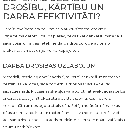
DROŠĪBU, KĀRTĪBU UN
DARBA EFEKTIVITĀTI?
Pareizi izveidota āra noliktavas plauktu sistēma ietekmē
uzņēmuma darbību daudz plašāk, nekā tikai vienkāršu materiālu
sakārtošanu. Tā tieši ietekmē darba drošību, operacionālo
efektivitāti un pat uzņēmuma kopējo tēlu.
DARBA DROŠĪBAS UZLABOJUMI
Materiāli, kas tiek glabāti haotiski, sakrauti vienkārši uz zemes vai
nestabilās kaudzēs, rada nopietnus drošības riskus – tie var
sagāzties, radīt klupšanas šķēršļus vai apgrūtināt evakuācijas ceļus
ārkārtas situācijā. Strukturēta plauktu sistēma, kas ir pareizi
nostiprināta un noslogota atbilstoši ražotāja norādēm, šos riskus
būtiski samazina. Katram materiālam ir sava noteikta, droša vieta,
kas samazina iespēju, ka kāds priekšmets netīšām nokrīt vai izraisa
traumu darbiniekam.