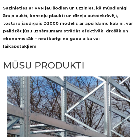
Sazinieties ar VVN jau šodien un uzziniet, kā mūsdienīgi
āra plaukti, konsoļu plaukti un dīzeļa autoiekrāvēji,
tostarp jaudīgais D3000 modelis ar apsildāmu kabīni, var
palīdzēt jūsu uzņēmumam strādāt efektīvāk, drošāk un
ekonomiskāk – neatkarīgi no gadalaika vai
laikapstākļiem.
MŪSU PRODUKTI