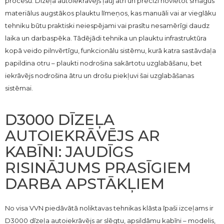
procesu. Dīzeļa autoiekrāvējs ļauj ātri un precīzi novietot smagus
materiālus augstākos plauktu līmeņos, kas manuāli vai ar vieglāku
tehniku būtu praktiski neiespējami vai prasītu nesamērīgi daudz
laika un darbaspēka. Tādējādi tehnika un plauktu infrastruktūra
kopā veido pilnvērtīgu, funkcionālu sistēmu, kurā katra sastāvdaļa
papildina otru – plaukti nodrošina sakārtotu uzglabāšanu, bet
iekrāvējs nodrošina ātru un drošu piekļuvi šai uzglabāšanas
sistēmai.
D3000 DĪZEĻA
AUTOIEKRĀVĒJS AR
KABĪNI: JAUDĪGS
RISINĀJUMS PRASĪGIEM
DARBA APSTĀKĻIEM
No visa VVN piedāvātā noliktavas tehnikas klāsta īpaši izceļams ir
D3000 dīzeļa autoiekrāvējs ar slēgtu, apsildāmu kabīni – modelis,