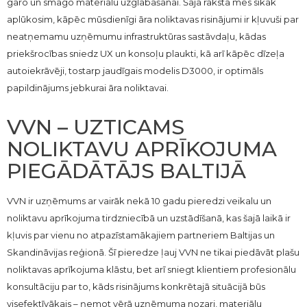
garo un smago materiālu uzglabāšanai. Šajā rakstā mēs sīkāk
aplūkosim, kāpēc mūsdienīgi āra noliktavas risinājumi ir kļuvuši par
neatņemamu uzņēmumu infrastruktūras sastāvdaļu, kādas
priekšrocības sniedz UX un konsoļu plaukti, kā arī kāpēc dīzeļa
autoiekrāvēji, tostarp jaudīgais modelis D3000, ir optimāls
papildinājums jebkurai āra noliktavai.
VVN – UZTICAMS
NOLIKTAVU APRĪKOJUMA
PIEGĀDĀTĀJS BALTIJĀ
VVN ir uzņēmums ar vairāk nekā 10 gadu pieredzi veikalu un
noliktavu aprīkojuma tirdzniecībā un uzstādīšanā, kas šajā laikā ir
kļuvis par vienu no atpazīstamākajiem partneriem Baltijas un
Skandināvijas reģionā. Šī pieredze ļauj VVN ne tikai piedāvāt plašu
noliktavas aprīkojuma klāstu, bet arī sniegt klientiem profesionālu
konsultāciju par to, kāds risinājums konkrētajā situācijā būs
visefektīvākais – ņemot vērā uzņēmuma nozari, materiālu