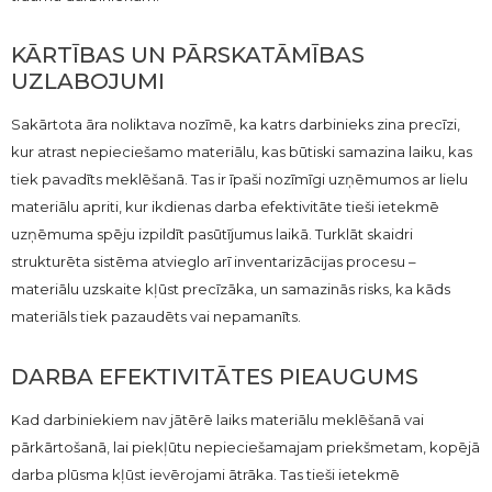
KĀRTĪBAS UN PĀRSKATĀMĪBAS
UZLABOJUMI
Sakārtota āra noliktava nozīmē, ka katrs darbinieks zina precīzi,
kur atrast nepieciešamo materiālu, kas būtiski samazina laiku, kas
tiek pavadīts meklēšanā. Tas ir īpaši nozīmīgi uzņēmumos ar lielu
materiālu apriti, kur ikdienas darba efektivitāte tieši ietekmē
uzņēmuma spēju izpildīt pasūtījumus laikā. Turklāt skaidri
strukturēta sistēma atvieglo arī inventarizācijas procesu –
materiālu uzskaite kļūst precīzāka, un samazinās risks, ka kāds
materiāls tiek pazaudēts vai nepamanīts.
DARBA EFEKTIVITĀTES PIEAUGUMS
Kad darbiniekiem nav jātērē laiks materiālu meklēšanā vai
pārkārtošanā, lai piekļūtu nepieciešamajam priekšmetam, kopējā
darba plūsma kļūst ievērojami ātrāka. Tas tieši ietekmē