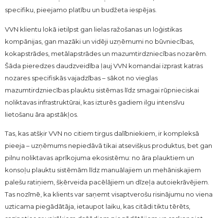
specifiku, pieejamo platību un budžeta iespējas.
VVN klientu lokā ietilpst gan lielas ražošanas un loģistikas
kompānijas, gan mazāki un vidēji uzņēmumi no būvniecības,
kokapstrādes, metālapstrādes un mazumtirdzniecības nozarēm.
Šāda pieredzes daudzveidība ļauj VVN komandai izprast katras
nozares specifiskās vajadzības – sākot no vieglas
mazumtirdzniecības plauktu sistēmas līdz smagai rūpnieciskai
noliktavas infrastruktūrai, kas izturēs gadiem ilgu intensīvu
lietošanu āra apstākļos.
Tas, kas atšķir VVN no citiem tirgus dalībniekiem, ir kompleksā
pieeja – uzņēmums nepiedāvā tikai atsevišķus produktus, bet gan
pilnu noliktavas aprīkojuma ekosistēmu: no āra plauktiem un
konsoļu plauktu sistēmām līdz manuālajiem un mehāniskajiem
palešu ratiņiem, šķērveida pacēlājiem un dīzeļa autoiekrāvējiem.
Tas nozīmē, ka klients var saņemt visaptverošu risinājumu no viena
uzticama piegādātāja, ietaupot laiku, kas citādi tiktu tērēts,