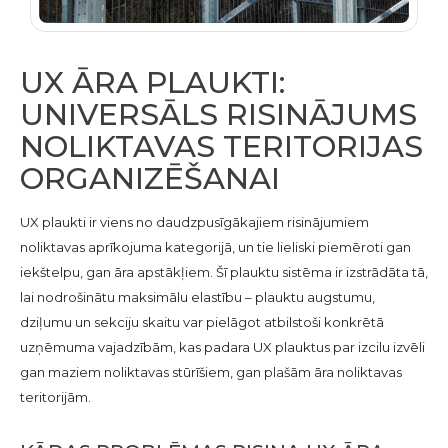
UX ĀRA PLAUKTI:
UNIVERSĀLS RISINĀJUMS
NOLIKTAVAS TERITORIJAS
ORGANIZĒŠANAI
UX plaukti ir viens no daudzpusīgākajiem risinājumiem
noliktavas aprīkojuma kategorijā, un tie lieliski piemēroti gan
iekštelpu, gan āra apstākļiem. Šī plauktu sistēma ir izstrādāta tā,
lai nodrošinātu maksimālu elastību – plauktu augstumu,
dziļumu un sekciju skaitu var pielāgot atbilstoši konkrētā
uzņēmuma vajadzībām, kas padara UX plauktus par izcilu izvēli
gan maziem noliktavas stūrīšiem, gan plašām āra noliktavas
teritorijām.