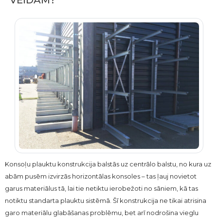
VEIDAM?
Konsoļu plauktu konstrukcija balstās uz centrālo balstu, no kura uz
abām pusēm izvirzās horizontālas konsoles – tas ļauj novietot
garus materiālus tā, lai tie netiktu ierobežoti no sāniem, kā tas
notiktu standarta plauktu sistēmā. Šī konstrukcija ne tikai atrisina
garo materiālu glabāšanas problēmu, bet arī nodrošina vieglu