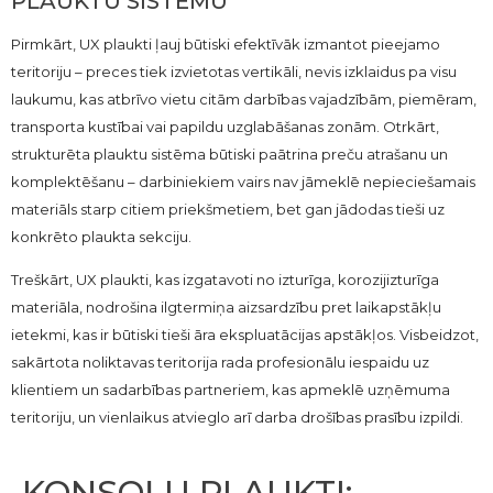
PLAUKTU SISTĒMU
Pirmkārt, UX plaukti ļauj būtiski efektīvāk izmantot pieejamo
teritoriju – preces tiek izvietotas vertikāli, nevis izklaidus pa visu
laukumu, kas atbrīvo vietu citām darbības vajadzībām, piemēram,
transporta kustībai vai papildu uzglabāšanas zonām. Otrkārt,
strukturēta plauktu sistēma būtiski paātrina preču atrašanu un
komplektēšanu – darbiniekiem vairs nav jāmeklē nepieciešamais
materiāls starp citiem priekšmetiem, bet gan jādodas tieši uz
konkrēto plaukta sekciju.
Treškārt, UX plaukti, kas izgatavoti no izturīga, korozijizturīga
materiāla, nodrošina ilgtermiņa aizsardzību pret laikapstākļu
ietekmi, kas ir būtiski tieši āra ekspluatācijas apstākļos. Visbeidzot,
sakārtota noliktavas teritorija rada profesionālu iespaidu uz
klientiem un sadarbības partneriem, kas apmeklē uzņēmuma
teritoriju, un vienlaikus atvieglo arī darba drošības prasību izpildi.
KONSOĻU PLAUKTI: