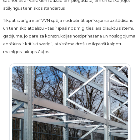
sazinoties ar vairākiem dažādiem piegādātājiem un saskaņojot
atšķirīgus tehniskos standartus.
Tikpat svarīga ir arī VVN spēja nodrošināt aprīkojuma uzstādīšanu
un tehnisko atbalstu – tas ir īpaši nozīmīgi tieši āra plauktu sistēmu
gadījumā, jo pareiza konstrukcijas nostiprināšana un noslogojuma
aprēķins ir kritiski svarīgi, lai sistēma droši un ilgstoši kalpotu
mainīgos laikapstākļos.