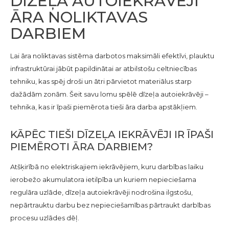
DĪZEĻA AUTOIEKRĀVĒJI
ĀRA NOLIKTAVAS
DARBIEM
Lai āra noliktavas sistēma darbotos maksimāli efektīvi, plauktu
infrastruktūrai jābūt papildinātai ar atbilstošu celtniecības
tehniku, kas spēj droši un ātri pārvietot materiālus starp
dažādām zonām. Šeit savu lomu spēlē dīzeļa autoiekrāvēji –
tehnika, kas ir īpaši piemērota tieši āra darba apstākļiem.
KĀPĒC TIEŠI DĪZEĻA IEKRĀVĒJI IR ĪPAŠI
PIEMĒROTI ĀRA DARBIEM?
Atšķirībā no elektriskajiem iekrāvējiem, kuru darbības laiku
ierobežo akumulatora ietilpība un kuriem nepieciešama
regulāra uzlāde, dīzeļa autoiekrāvēji nodrošina ilgstošu,
nepārtrauktu darbu bez nepieciešamības pārtraukt darbības
procesu uzlādes dēļ.