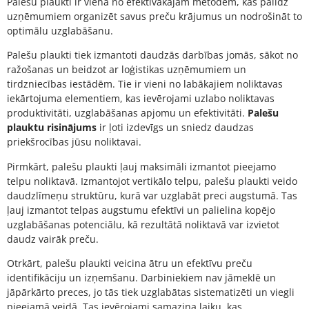
Palešu plaukti ir viena no efektīvākajām metodēm, kas palīdz
uzņēmumiem organizēt savus preču krājumus un nodrošināt to
optimālu uzglabāšanu.
Palešu plaukti tiek izmantoti daudzās darbības jomās, sākot no
ražošanas un beidzot ar loģistikas uzņēmumiem un
tirdzniecības iestādēm. Tie ir vieni no labākajiem noliktavas
iekārtojuma elementiem, kas ievērojami uzlabo noliktavas
produktivitāti, uzglabāšanas apjomu un efektivitāti.
Palešu
plauktu risinājums
ir ļoti izdevīgs un sniedz daudzas
priekšrocības jūsu noliktavai.
Pirmkārt, palešu plaukti ļauj maksimāli izmantot pieejamo
telpu noliktavā. Izmantojot vertikālo telpu, palešu plaukti veido
daudzlīmeņu struktūru, kurā var uzglabāt preci augstumā. Tas
ļauj izmantot telpas augstumu efektīvi un palielina kopējo
uzglabāšanas potenciālu, kā rezultātā noliktavā var izvietot
daudz vairāk preču.
Otrkārt, palešu plaukti veicina ātru un efektīvu preču
identifikāciju un izņemšanu. Darbiniekiem nav jāmeklē un
jāpārkārto preces, jo tās tiek uzglabātas sistematizēti un viegli
pieejamā veidā. Tas ievērojami samazina laiku, kas