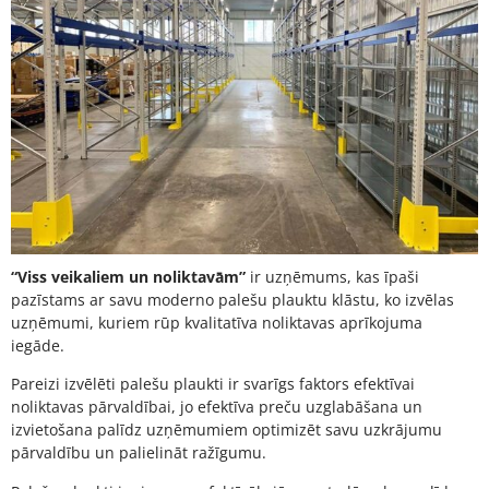
“Viss veikaliem un noliktavām”
ir uzņēmums, kas īpaši
pazīstams ar savu moderno palešu plauktu klāstu, ko izvēlas
uzņēmumi, kuriem rūp kvalitatīva noliktavas aprīkojuma
iegāde.
Pareizi izvēlēti palešu plaukti ir svarīgs faktors efektīvai
noliktavas pārvaldībai, jo efektīva preču uzglabāšana un
izvietošana palīdz uzņēmumiem optimizēt savu uzkrājumu
pārvaldību un palielināt ražīgumu.