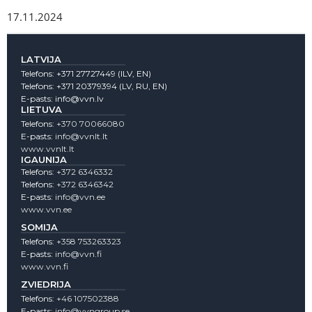
17.11.2024
LATVIJA
Telefons:
+371 27727449
(lLV, EN)
Telefons:
+371 20379394
(LV, RU, EN)
E-pasts:
info@vvn.lv
LIETUVA
Telefons:
+370 70066080
E-pasts:
info@vvnlt.lt
www.vvnlt.lt
IGAUNIJA
Telefons:
+372 6346332
Telefons:
+372 6346342
E-pasts:
info@vvn.ee
www.vvn.ee
SOMIJA
Telefons:
+358 753263323
E-pasts:
info@vvn.fi
www.vvn.fi
ZVIEDRIJA
Telefons:
+46 107502388
E-pasts:
info@vvngroup.se