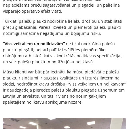
nepieciešams preču sagatavošanai un piegādei, un palielina
vispārējo operatīvo efektivitāti.
Turklāt, palešu plaukti nodrošina lielāku drošību un stabilitāti
preču glabāšanai. Pareizi izvēlēti un piemēroti palešu plaukti
nozīmīgi samazina negadījumu un bojājumu risku.
“Viss veikaliem un noliktavām”
ne tikai nodrošina palešu
plauktu piegādi, bet arī palīdz izvēlēties piemērotāko
risinājumu atbilstoši katras konkrētās noliktavas specifikācijai,
un veic palešu plauktu montāžu jūsu noliktavā.
Mūsu klienti var būt pārliecināti, ka mūsu piedāvātie palešu
plauktu risinājumi ir augstas kvalitātes un izturēs ilgtermiņa
slodzi, nodrošinot kravu drošību. “Viss veikaliem un noliktavām”
ir daudzgadēja pieredze palešu plauktu piegādē uzņēmumiem
Latvijā un ārvalstīs, un tas ir viens no nozīmīgākajiem
spēlētājiem noliktavu aprīkojuma nozarē.