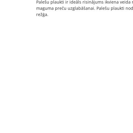
Palešu plaukti ir ideāls risinājums ikviena veida
maguma preču uzglabāšanai. Palešu plaukti nodr
režģa.