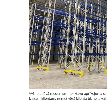
VVN piedāvā modernus noliktavu aprīkojuma un pa
katram klientam, ņemot vērā klienta biznesa vaj