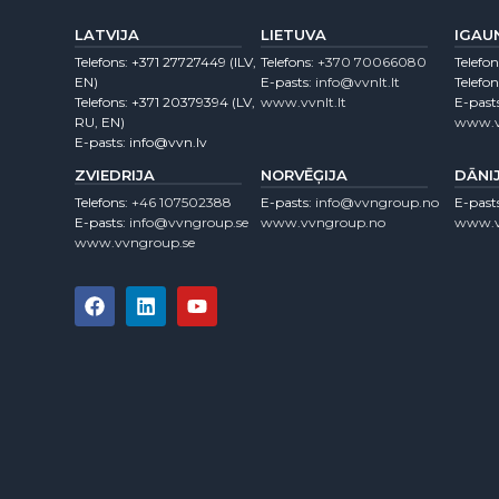
LATVIJA
LIETUVA
IGAU
Telefons:
+371 27727449
(lLV,
Telefons:
+370 70066080
Telefon
EN)
E-pasts:
info@vvnlt.lt
Telefon
Telefons:
+371 20379394
(LV,
www.vvnlt.lt
E-past
RU, EN)
www.v
E-pasts:
info@vvn.lv
ZVIEDRIJA
NORVĒĢIJA
DĀNI
Telefons:
+46 107502388
E-pasts:
info@vvngroup.no
E-past
E-pasts:
info@vvngroup.se
www.vvngroup.no
www.v
www.vvngroup.se