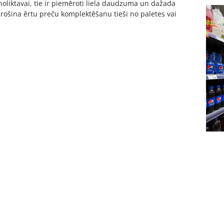
 noliktavai, tie ir piemēroti liela daudzuma un dažada
ošina ērtu preču komplektēšanu tieši no paletes vai