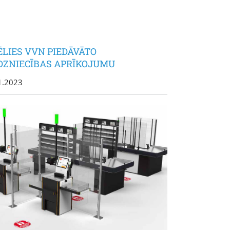
ĒLIES VVN PIEDĀVĀTO
DZNIECĪBAS APRĪKOJUMU
1.2023