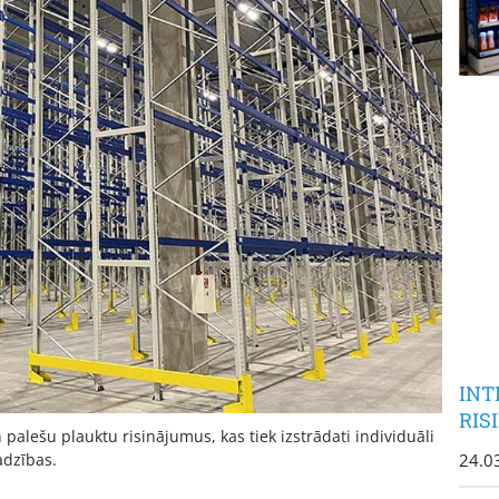
INT
RIS
lešu plauktu risinājumus, kas tiek izstrādati individuāli
24.0
adzības.