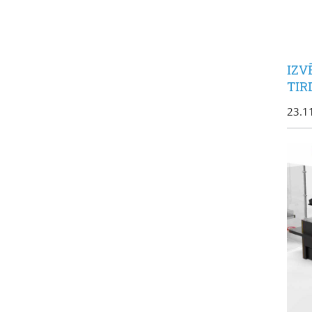
IZV
TIR
23.1