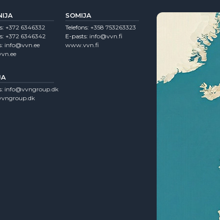
NIJA
SOMIJA
s:
+372 6346332
Telefons:
+358 753263323
s:
+372 6346342
E-pasts:
info@vvn.fi
s:
info@vvn.ee
www.vvn.fi
vn.ee
JA
s:
info@vvngroup.dk
vngroup.dk