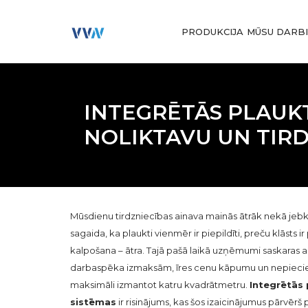
PRODUKCIJA
MŪSU DARB
INTEGRĒTĀS PLAUKT
NOLIKTAVU UN TIRD
Mūsdienu tirdzniecības ainava mainās ātrāk nekā jebka
sagaida, ka plaukti vienmēr ir piepildīti, preču klāsts ir 
kalpošana – ātra. Tajā pašā laikā uzņēmumi saskaras
darbaspēka izmaksām, īres cenu kāpumu un nepiec
maksimāli izmantot katru kvadrātmetru.
Integrētās 
sistēmas
ir risinājums, kas šos izaicinājumus pārvērš 