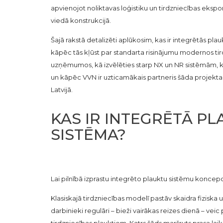
apvienojot noliktavas loģistiku un tirdzniecības eksp
viedā konstrukcijā.
Šajā rakstā detalizēti aplūkosim, kas ir integrētās plau
kāpēc tās kļūst par standarta risinājumu modernos ti
uzņēmumos, kā izvēlēties starp NX un NR sistēmām, kā
un kāpēc VVN ir uzticamākais partneris šāda projekta
Latvijā.
KAS IR INTEGRĒTĀ P
SISTĒMA?
Lai pilnībā izprastu integrēto plauktu sistēmu koncepci
Klasiskajā tirdzniecības modelī pastāv skaidra fiziska
darbinieki regulāri – bieži vairākas reizes dienā – vei