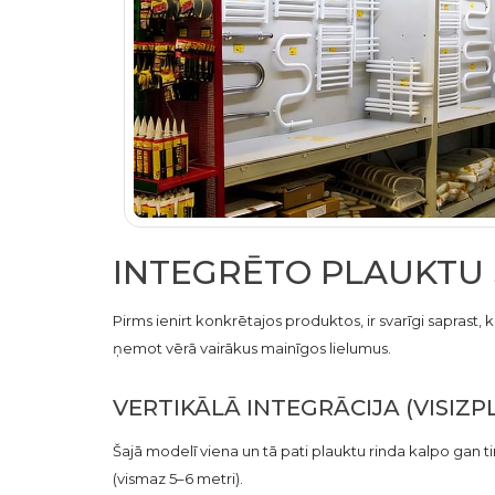
INTEGRĒTO PLAUKTU 
Pirms ienirt konkrētajos produktos, ir svarīgi saprast, 
ņemot vērā vairākus mainīgos lielumus.
VERTIKĀLĀ INTEGRĀCIJA (VISIZ
Šajā modelī viena un tā pati plauktu rinda kalpo gan t
(vismaz 5–6 metri).