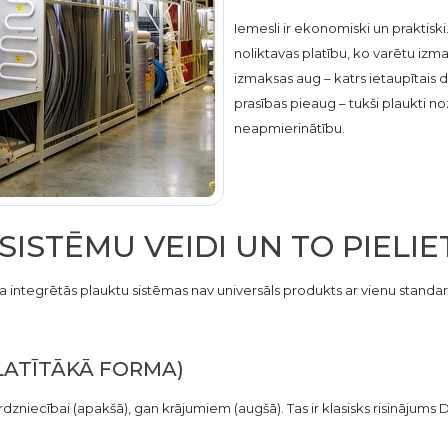
Iemesli ir ekonomiski un praktisk
noliktavas platību, ko varētu izm
izmaksas aug – katrs ietaupītais 
prasības pieaug – tukši plaukti 
neapmierinātību.
SISTĒMU VEIDI UN TO PIELI
ka integrētās plauktu sistēmas nav universāls produkts ar vienu standart
PLATĪTĀKĀ FORMA)
irdzniecībai (apakšā), gan krājumiem (augšā). Tas ir klasisks risinājum