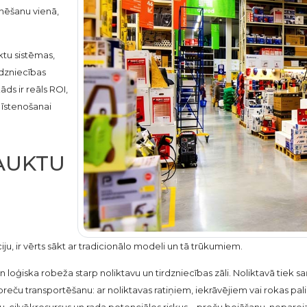
onēšanu vienā,
ktu sistēmas,
rdzniecības
ds ir reāls ROI,
 īstenošanai
LAUKTU
ju, ir vērts sākt ar tradicionālo modeli un tā trūkumiem.
 un loģiska robeža starp noliktavu un tirdzniecības zāli. Noliktavā tiek
c preču transportēšanu: ar noliktavas ratiņiem, iekrāvējiem vai rokas p