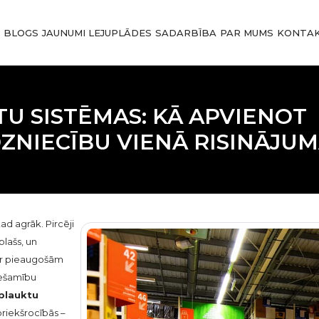
I
BLOGS
JAUNUMI
LEJUPLĀDES
SADARBĪBA
PAR MUMS
KONTAK
U SISTĒMAS: KĀ APVIENOT
ZNIECĪBU VIENĀ RISINĀJU
d agrāk. Pircēji
plašs, un
 ar pieaugošām
iešamību
plauktu
priekšrocībās –