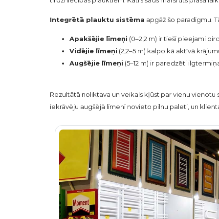
tirdzniecības plauktiem. Katrs šāds maršruts prasa lai
Integrētā plauktu sistēma
apgāž šo paradigmu. Tā 
Apakšējie līmeņi
(0–2,2 m) ir tieši pieejami pi
Vidējie līmeņi
(2,2–5 m) kalpo kā aktīvā krājumu
Augšējie līmeņi
(5–12 m) ir paredzēti ilgtermi
Rezultātā noliktava un veikals kļūst par vienu vienotu 
iekrāvēju augšējā līmenī novieto pilnu paleti, un kli