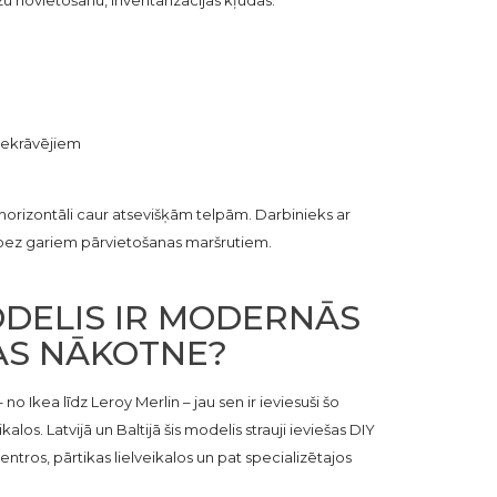
zu novietošanu, inventarizācijas kļūdas.
 iekrāvējiem
s horizontāli caur atsevišķām telpām. Darbinieks ar
i bez gariem pārvietošanas maršrutiem.
ODELIS IR MODERNĀS
AS NĀKOTNE?
o Ikea līdz Leroy Merlin – jau sen ir ieviesuši šo
alos. Latvijā un Baltijā šis modelis strauji ieviešas DIY
entros, pārtikas lielveikalos un pat specializētajos