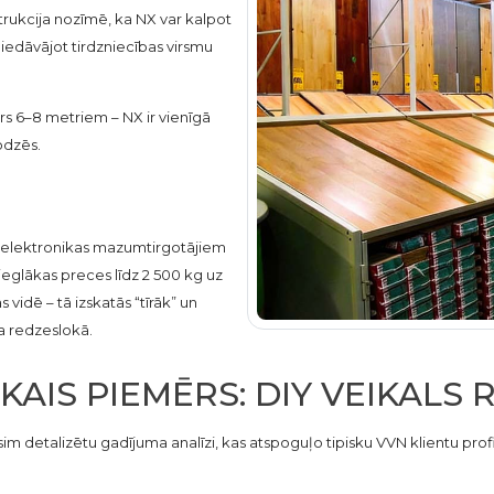
rukcija nozīmē, ka NX var kalpot
piedāvājot tirdzniecības virsmu
rs 6–8 metriem – NX ir vienīgā
odzēs.
m, elektronikas mazumtirgotājiem
glākas preces līdz 2 500 kg uz
 vidē – tā izskatās “tīrāk” un
ja redzeslokā.
KAIS PIEMĒRS: DIY VEIKALS 
sim detalizētu gadījuma analīzi, kas atspoguļo tipisku VVN klientu profi