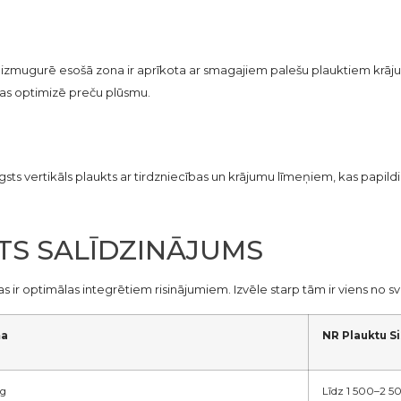
 aizmugurē esošā zona ir aprīkota ar smagajiem palešu plauktiem krāj
kas optimizē preču plūsmu.
ts vertikāls plaukts ar tirdzniecības un krājumu līmeņiem, kas papildi
ĀTS SALĪDZINĀJUMS
kas ir optimālas integrētiem risinājumiem. Izvēle starp tām ir viens 
ma
NR Plauktu S
kg
Līdz 1 500–2 5