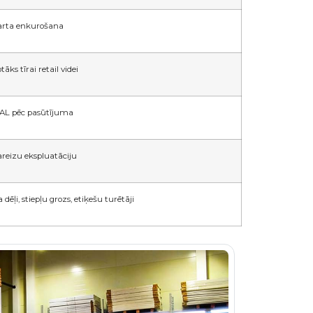
darta enkurošana
āks tīrai retail videi
 RAL pēc pasūtījuma
areizu ekspluatāciju
 dēļi, stiepļu grozs, etiķešu turētāji