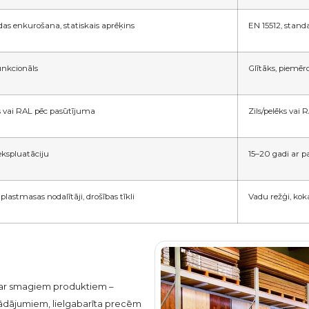
īdas enkurošana, statiskais aprēķins
EN 15512, stan
funkcionāls
Glītāks, piemērot
s vai RAL pēc pasūtījuma
Zils/pelēks vai
ekspluatāciju
15–20 gadi ar p
 plastmasas nodalītāji, drošības tīkli
Vadu režģi, koka
ā ar smagiem produktiem –
rādājumiem, lielgabarīta precēm