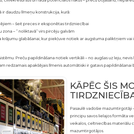
ku, cilvēkresursus un rada potenciālos riskus – preču bojāšanu, neparei
ir daudzu līmeņu konstrukcija, kurā:
rcējiem – šeit preces ir eksponētas tirdzniecībai
 zona – ” noliktavā” virs pircēju galvām
ņa krājumu glabāšanai, kur piekļuve notiek ar augstuma paliktņiem vai
sistēmu. Preču papildināšana notiek vertikāli – no augšas uz leju, nevi
entam redzamais apakšējais līmenis automātiski ir gatavs papildināšana
KĀPĒC ŠIS M
TIRDZNIECĪB
Pasaulē vadošie mazumtirgotāji – n
principu savos lielajos formāta veik
veikalos, celtniecības materiālu c
mazumtirgotājos.