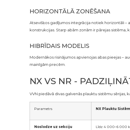
HORIZONTĀLĀ ZONĒŠANA
Atsevišķos gadījumos integrācija notiek horizontāli –
konstrukcijas. Starp abām zonām ir pārejas sistēma, 
HIBRĪDAIS MODELIS
Modernākos risinājumos apvienojas abas pieejas – augs
mainīgām precēm.
NX VS NR - PADZIĻIN
VVN piedāvā divas galvenās plauktu sistēmu sērijas, 
Parametrs
NX Plauktu Sistē
Noslodze uz sekciju
Līdz 4 000–6 000 