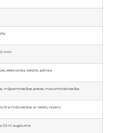
fils
 50 mm
s, elektronika, tekstils, pārtika
ogas, mājsaimniecības preces, mazumtirdzniecība
s tīrai tirdzniecībai ar nelielu rezervi
no 3,5 m augstuma