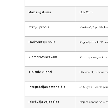
Max augstums
Līdz 12 m
Statņu profils
Masīvs C/Z profils, b
Horizontāļu solis
Regulējams ik 50 
Piemērots kravām
Paletes, smagas kaste
Tipiskie klienti
DIY veikali, būvmater
Integrācijas potenciāls
✅ Augsts – ideāls piln
Iekrāvēja vajadzība
Nepieciešams no 4