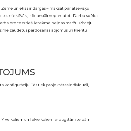
i. Zeme un ēkas ir dārgas – maksāt par atsevišķu
antot efektīvāk, ir finansiāli nepamatoti. Darba spēka
darba process tieši ietekmē peļņas maržu. Pircēju
nozīmē zaudētus pārdošanas apjomus un klientu
ETOJUMS
a konfigurāciju. Tās tiek projektētas individuāli,
s DIY veikaliem un lielveikaliem ar augstām telpām