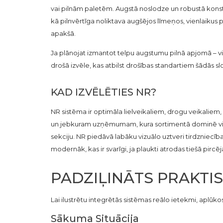
vai pilnām paletēm. Augstā noslodze un robustā konst
kā pilnvērtīga noliktava augšējos līmeņos, vienlaikus 
apakšā.
Ja plānojat izmantot telpu augstumu pilnā apjomā – vi
drošā izvēle, kas atbilst drošības standartiem šādās sl
KAD IZVĒLĒTIES NR?
NR sistēma ir optimāla lielveikaliem, drogu veikalie
un jebkuram uzņēmumam, kura sortimentā dominē vie
sekciju. NR piedāvā labāku vizuālo uztveri tirdzniecības
modernāk, kas ir svarīgi, ja plaukti atrodas tiešā pircē
PADZIĻINĀTS PRAKTIS
Lai ilustrētu integrētās sistēmas reālo ietekmi, aplūko
Sākuma Situācija