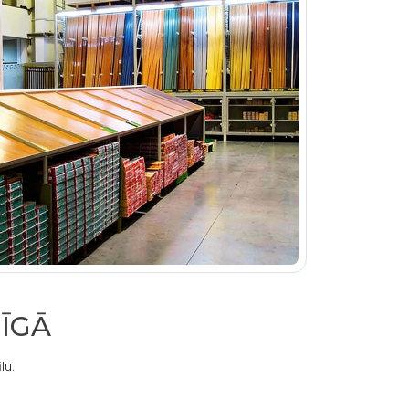
RĪGĀ
lu.