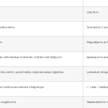
Līdz 8 m
iezāka siena
Standarta C pro
mm
Regulējams ik
s, celtniecības materiāli, metāla izstrādājumi
Iepakojuma prece
iālu centri, automobiļu rezerves daļas, loģistika
Lielveikali, dr
ai noliktavas+veikala integrācijai
✅ Labs – labākai
 m augstuma
Nepieciešams 