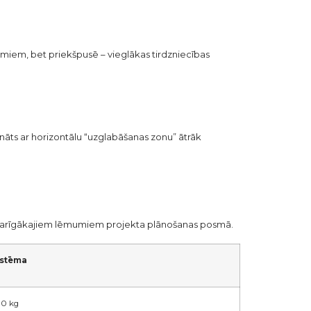
umiem, bet priekšpusē – vieglākas tirdzniecības
nāts ar horizontālu “uzglabāšanas zonu” ātrāk
no svarīgākajiem lēmumiem projekta plānošanas posmā.
istēma
00 kg