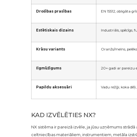
Drošības prasības
EN 15512, obligāta gr
Estētiskais dizains
Industriāls, spēcīgs, 
Krāsu variants
Oranžs/melns, pelēk
Ilgmūžīgums
20+ gadi ar pareizu 
Papildu aksesuāri
Vadu režģi, koka dēļi,
KAD IZVĒLĒTIES NX?
NX sistēma ir pareizā izvēle, ja jūsu uzņēmums strād
celtniecības materiāliem, instrumentiem, metāla izst