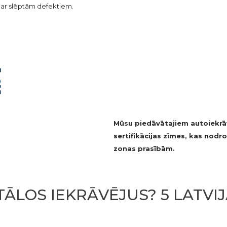
gs ar slēptām defektiem.
Mūsu piedāvātajiem autoiekrā
sertifikācijas zīmes, kas nodr
zonas prasībām.
ĀLOS IEKRĀVĒJUS? 5 LATVI