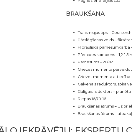
Pagrieziena leņķis ±35°
BRAUKŠANA
Transmisijas tips – Countersh
Pārslēgšanas veids – fiksēta
Hidrauliskā pārnesumkārba 
Pārraides spiediens – 1,2-1,5
Pārnesums – 2F/2R
Griezes momenta pārveidotāj
Griezes momenta attiecība –
Galvenais reduktors, spirāl
Galīgais reduktors – planēt
Riepas 16/70-16
Braukšanas ātrums – Uz prie
Braukšanas ātrums – atpaka
ĀLO IEKRĀVĒJU: EKSPERTU C