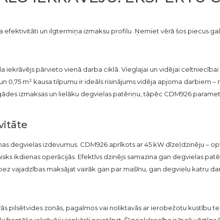
ta efektivitāti un ilgtermiņa izmaksu profilu. Ņemiet vērā šos piecus 
iekrāvējs pārvieto vienā darba ciklā. Vieglajai un vidējai celtniecībai
n 0,75 m³ kausa tilpumu ir ideāls risinājums vidēja apjoma darbiem – n
gādes izmaksas un lielāku degvielas patēriņu, tāpēc CDM926 parametri 
vitāte
enas degvielas izdevumus. CDM926 aprīkots ar 45 kW dīzeļdzinēju – o
s ikdienas operācijās. Efektīvs dzinējs samazina gan degvielas patēriņ
s bez vajadzības maksājat vairāk gan par mašīnu, gan degvielu katru da
aurās pilsētvides zonās, pagalmos vai noliktavās ar ierobežotu kustīb
ki frontālie iekrāvēji vienkārši neietilpst. Šī priekšrocība ir īpaši vērtī