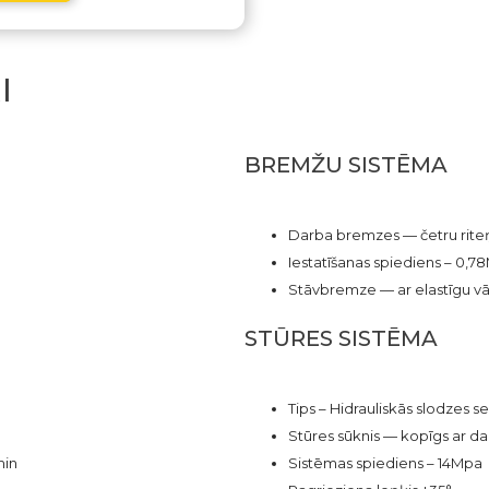
I
BREMŽU SISTĒMA
Darba bremzes — četru rite
Iestatīšanas spiediens – 0,7
Stāvbremze — ar elastīgu 
STŪRES SISTĒMA
Tips – Hidrauliskās slodzes 
Stūres sūknis — kopīgs ar da
min
Sistēmas spiediens – 14Mpa