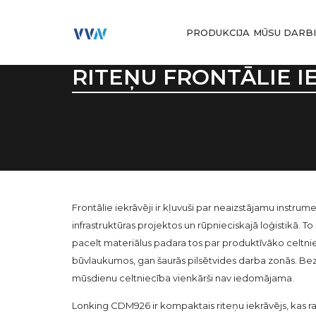
PRODUKCIJA
MŪSU DARB
RITEŅU FRONTĀLIE I
Frontālie iekrāvēji ir kļuvuši par neaizstājamu instrume
infrastruktūras projektos un rūpnieciskajā loģistikā. To 
pacelt materiālus padara tos par produktīvāko celtni
būvlaukumos, gan šaurās pilsētvides darba zonās. Bez
mūsdienu celtniecība vienkārši nav iedomājama.
Lonking CDM926 ir kompaktais riteņu iekrāvējs, kas ra