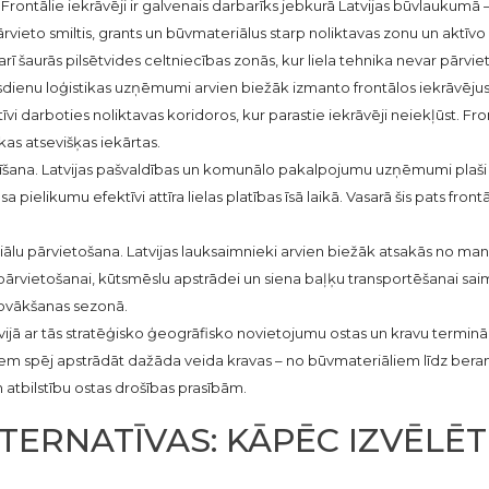
. Frontālie iekrāvēji ir galvenais darbarīks jebkurā Latvijas būvlaukum
vieto smiltis, grants un būvmateriālus starp noliktavas zonu un aktīvo
arī šaurās pilsētvides celtniecības zonās, kur liela tehnika nevar pārviet
dienu loģistikas uzņēmumi arvien biežāk izmanto frontālos iekrāvējus 
i darboties noliktavas koridoros, kur parastie iekrāvēji neiekļūst. Fro
ākas atsevišķas iekārtas.
rīšana. Latvijas pašvaldības un komunālo pakalpojumu uzņēmumi plaši
 pielikumu efektīvi attīra lielas platības īsā laikā. Vasarā šis pats fro
ālu pārvietošana. Latvijas lauksaimnieki arvien biežāk atsakās no ma
ārvietošanai, kūtsmēslu apstrādei un siena baļķu transportēšanai saim
 novākšanas sezonā.
ijā ar tās stratēģisko ģeogrāfisko novietojumu ostas un kravu termināļi i
em spēj apstrādāt dažāda veida kravas – no būvmateriāliem līdz berams
 atbilstību ostas drošības prasībām.
TERNATĪVAS: KĀPĒC IZVĒLĒT