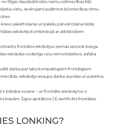
ā – no Rīgas daudzdzīvokļu namu celtniecības līdz
 darba vietu, ievērojami paātrinot būvniecības ritmu.
oties.
kravu sakārtošanai un palešu pārvietošanai lielās
ntālais iekrāvējs kombinācijā ar atbilstošiem
 izmanto frontālos iekrāvējus ziemas sezonā sniega
ntālais iekrāvējs noderīgs ceļu remontdarbos, asfalta
nuālā darba par labu kompaktajiem frontālajiem
niecībās. Iekrāvējs ietaupa darba stundas un palielina
r būtiska nozare – un frontālie iekrāvēji tur ir
 kravām. Šajos apstākļos CE sertificēts frontālais
IES LONKING?