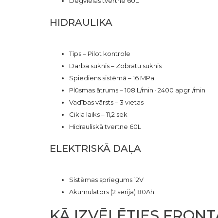
Degvielas tvertne 60L
HIDRAULIKA
Tips – Pilot kontrole
Darba sūknis – Zobratu sūknis
Spiediens sistēmā – 16 MPa
Plūsmas ātrums – 108 L/min · 2400 apgr./min
Vadības vārsts – 3 vietas
Cikla laiks – 11,2 sek
Hidrauliskā tvertne 60L
ELEKTRISKĀ DAĻA
Sistēmas spriegums 12V
Akumulators (2 sērijā) 80Ah
KĀ IZVĒLĒTIES FRONT