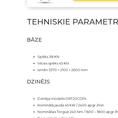
TEHNISKIE PARAMETR
BĀZE
Spēks 38 KN
Vilces spēks 45 KN
Izmēri 5370 × 2100 × 2600 mm
DZINĒJS
Dzinēja modelis DEF20CDF4
Nominālā jauda 45 kW / 2400 apgr./min
Nominālais Torgue 240 Nm / 1600 – 1800 apgr./