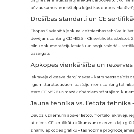
būvlaukumos un iekštelpu loģistikas darbos. Manēvrē
Drošības standarti un CE sertifikā
Eiropas Savienībā jebkurai celtniecības tehnikai ir jā
devējam. Lonking CDM926 ir CE sertificēts atbilstoši 
pilnu dokumentāciju latviešu un angļu valodā – sertifikāt
pasargāts.
Apkopes vienkāršība un rezerves
Iekrāvēja dīkstāve dārgi maksā – katrs nestrādājošs 
ilgiem starptautiskiem pasūtījumiem. Lonking tehnikas se
starp CDM926 un mazāk zināmiem ražotājiem, kuriem La
Jauna tehnika vs. lietota tehnika
Daudzi uzņēmumi apsver lietotu frontālo iekrāvēju ie
atteices, CE sertifikātu trūkums un rezerves daļu grū
zināmu apkopes grafiku – tas nozīmē prognozējamas iz