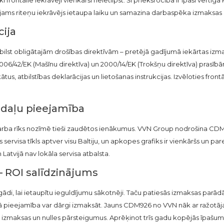
jams riteņu iekrāvējs ietaupa laiku un samazina darbaspēka izmaksas
cija
atbilst obligātajām drošības direktīvām – pretējā gadījumā iekārtas iz
2006/42/EK (Mašīnu direktīva) un 2000/14/EK (Trokšņu direktīva) prasī
us, atbilstības deklarācijas un lietošanas instrukcijas. Izvēloties frontā
 daļu pieejamība
darba rīks nozīmē tieši zaudētos ienākumus. VVN Group nodrošina CDM9
rvisa tīkls aptver visu Baltiju, un apkopes grafiks ir vienkāršs un paredz
tvijā nav lokāla servisa atbalsta.
 – ROI salīdzinājums
gādi, lai ietaupītu ieguldījumu sākotnēji. Taču patiesās izmaksas pa
tā pieejamība var dārgi izmaksāt. Jauns CDM926 no VVN nāk ar ražotāja
maksas un nulles pārsteigumus. Aprēķinot trīs gadu kopējās īpašumtie