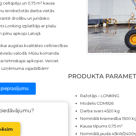
g celtspēju un 0,75 m³ kausa
umu ierobežotās darba vietās.
arantē drošību un juridisko
s Lonking izplatītājs ar plašu
 pilnu apkopi Latvijā.
tikai augstas kvalitātes celtniecības
 latviešu valodā. Mūsu komanda
i tehniskajai apkopei. Veiciet
jūsu uzņēmuma vajadzībām!
PRODUKTA PARAMET
 pieprasījumu
Ražotājs – LONKING
Modelis CDM926
 piedāvājumu?
Darba svars 4520 kg
Nominālā kravnesība 1500 k
Kausa tilpums 0,75 m³
pēsim
Nominālā jauda 45kW/2400