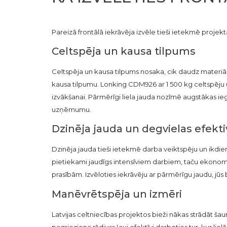
Pareizā frontālā iekrāvēja izvēle tieši ietekmē projek
Celtspēja un kausa tilpums
Celtspēja un kausa tilpums nosaka, cik daudz materiāla 
kausa tilpumu. Lonking CDM926 ar 1 500 kg celtspēju u
izvākšanai. Pārmērīgi liela jauda nozīmē augstākas ie
uzņēmumu.
Dzinēja jauda un degvielas efekti
Dzinēja jauda tieši ietekmē darba veiktspēju un ikdi
pietiekami jaudīgs intensīviem darbiem, taču ekonomisk
prasībām. Izvēloties iekrāvēju ar pārmērīgu jaudu, jū
Manēvrētspēja un izmēri
Latvijas celtniecības projektos bieži nākas strādāt š
pagrieziena rādiuss ļauj efektīvi darboties tur, kur lielā