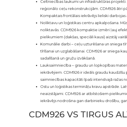
Celtniecības laukumi un infrastruktūras projekti
reģionālo ceļu rekonstrukcijām. CDM926 ātri pār
Kompaktais frontālais iekrāvējs lieliski darbojas 
Noliktavu un loģistikas centru apkalpošana. Mūs
noliktavās. CDM926 kompaktie izmēri ļauj efektīv
pielikumiem (dakšas, speciāli kausi) aizstāj vair
Komunālie darbi – ceļu uzturēšana un sniega tī
tīrīšanai un uzglabāšanai. CDM926 ar sniega kausa
sadalīšanā un gružu izvākšanā.
Lauksaimniecība – graudu un lopkopības materi
iekrāvējiem. CDM926 ir ideāls graudu kaudzīšu p
saimniecības kapacitāti īpaši intensīvajā ražas
Ostu un loģistikas termināļu kravu apstrāde. Latv
neaizstājami. CDM926 ar atbilstošiem pielikumi
iekrāvējs nodrošina gan darbinieku drošību, gan
CDM926 VS TIRGUS AL