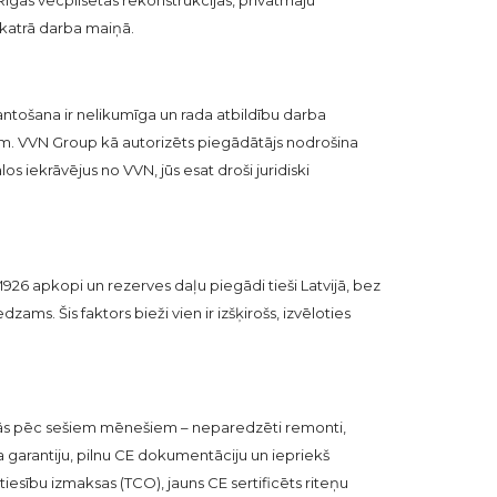
 katrā darba maiņā.
mantošana ir nelikumīga un rada atbildību darba
bām. VVN Group kā autorizēts piegādātājs nodrošina
los iekrāvējus no VVN, jūs esat droši juridiski
26 apkopi un rezerves daļu piegādi tieši Latvijā, bez
ams. Šis faktors bieži vien ir izšķirošs, izvēloties
rādās pēc sešiem mēnešiem – neparedzēti remonti,
 garantiju, pilnu CE dokumentāciju un iepriekš
sību izmaksas (TCO), jauns CE sertificēts riteņu