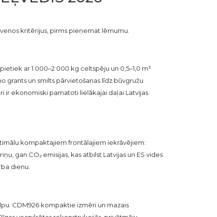
galvenos kritērijus, pirms pieņemat lēmumu.
 pietiek ar 1 000–2 000 kg celtspēju un 0,5–1,0 m³
o grants un smilts pārvietošanas līdz būvgružu
ir ekonomiski pamatoti lielākajai daļai Latvijas
ptimālu kompaktajiem frontālajiem iekrāvējiem:
u, gan CO₂ emisijas, kas atbilst Latvijas un ES vides
rba dienu.
u telpu. CDM926 kompaktie izmēri un mazais
ga Rīgas vecpilsētas rekonstrukcijās, privātmāju