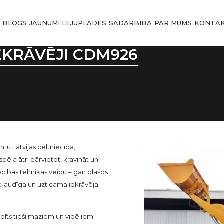
I
BLOGS
JAUNUMI
LEJUPLĀDES
SADARBĪBA
PAR MUMS
KONTAK
EKRĀVĒJI CDM926
ntu Latvijas celtniecībā,
spēja ātri pārvietot, kravināt un
ecības tehnikas veidu – gan plašos
 jaudīga un uzticama iekrāvēja
dīts tieši maziem un vidējiem