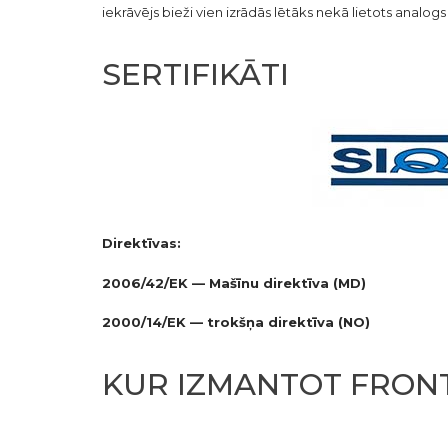
iekrāvējs bieži vien izrādās lētāks nekā lietots analo
SERTIFIKĀTI
Direktīvas:
2006/42/EK — Mašīnu direktīva (MD)
2000/14/EK — trokšņa direktīva (NO)
KUR IZMANTOT FRONT