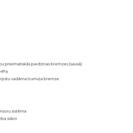
ņu pneimatiskās piedziņas bremzes (sausā)
8MPa
vārpstu vadāma trumuļa bremze
sensoru sistēma
rba sūkni