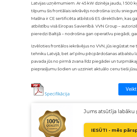
Latvijas uzņēmumiem. Ar 45 kW dzinēja jaudu, 1 500 k
tilpumu šis frontālais iekrāvējs nodrošina izcilu snieg
Mašīna ir CE sertificēta atbilstoši ES direktīvām, kas g
atbilstību visā Eiropas Savienībā. VVN Group – autorizēt
pieredzi Baltijā – nodrošina gan operatīvu piegādi, gan
Izvēloties frontālos iekrāvējus no VVN, jūs iegūstat ne 
tehniku Latvijā, bet arī pilnu pēcpārdošanas atbalstu
pavada jūs no pirmā zvana līdz piegādei un turpmākaja
pieprasījumu šodien un uzziniet aktuālo cenu tieši 
Veikt
Specifikācija
Jums atsūtīja labāku
IESŪTI - mēs pārs