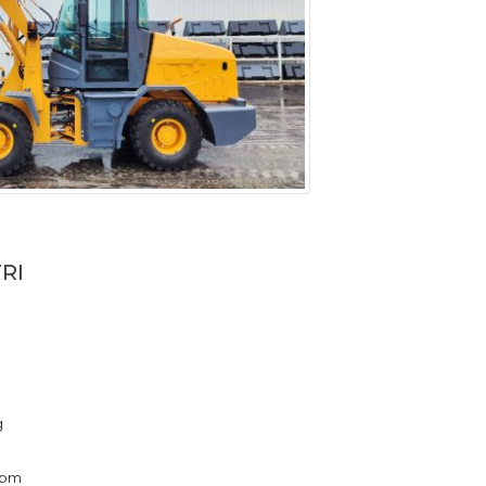
RI
g
rpm