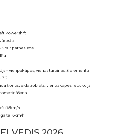
aft Powershift
 vārpsta
– Spur pārnesums
 MPa
s – vienpakāpes, vienas turbīnas, 3 elementu
 3,2
veida konusveida zobrats, vienpakāpes redukcija
u samazināšana
kšu 16km/h
ļgaita 16km/h
EĻVEDIS 2026