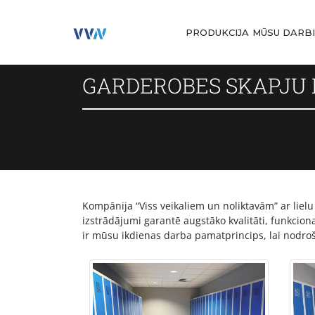
PRODUKCIJA
MŪSU DARB
GARDEROBES SKAPJU 
Kompānija “Viss veikaliem un noliktavām” ar lie
izstrādājumi garantē augstāko kvalitāti, funkcio
ir mūsu ikdienas darba pamatprincips, lai nodro