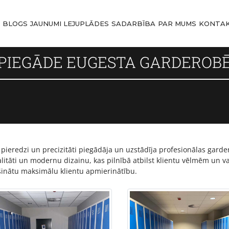
I
BLOGS
JAUNUMI
LEJUPLĀDES
SADARBĪBA
PAR MUMS
KONTAK
PIEGĀDE EUGESTA GARDEROBĒ
lu pieredzi un precizitāti piegādāja un uzstādīja profesionālas g
nalitāti un modernu dizainu, kas pilnībā atbilst klientu vēlmēm un
šinātu maksimālu klientu apmierinātību.