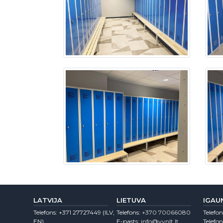
LATVIJA
LIETUVA
IGAU
Telefons:
+371 27727449
(lLV,
Telefons:
+370 70066080
Telefon
EN)
E-pasts:
info@vvnlt.lt
Telefon