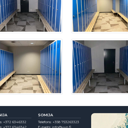
NIJA
SOMIJA
s:
+372 6346332
Telefons:
+358 753263323
s:
+372 6346342
E-pasts:
info@vvn.fi