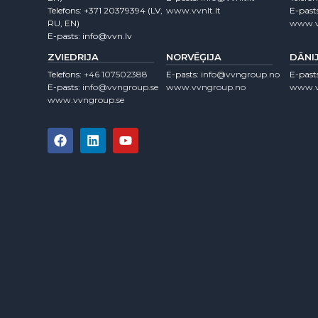
Telefons:
+371 20379394
(LV,
www.vvnlt.lt
E-past
RU, EN)
www.v
E-pasts:
info@vvn.lv
ZVIEDRIJA
NORVĒĢIJA
DĀNI
Telefons:
+46 107502388
E-pasts:
info@vvngroup.no
E-past
E-pasts:
info@vvngroup.se
www.vvngroup.no
www.v
www.vvngroup.se