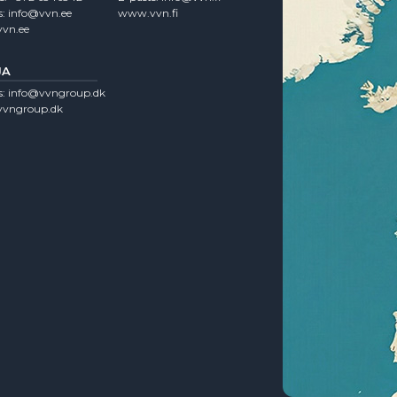
s:
info@vvn.ee
www.vvn.fi
vn.ee
JA
s:
info@vvngroup.dk
vngroup.dk