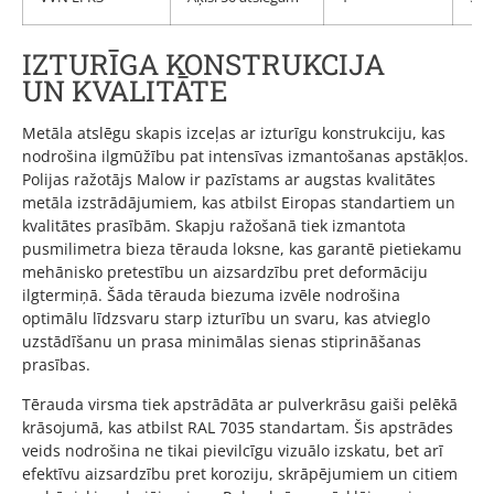
IZTURĪGA KONSTRUKCIJA
UN KVALITĀTE
Metāla atslēgu skapis izceļas ar izturīgu konstrukciju, kas
nodrošina ilgmūžību pat intensīvas izmantošanas apstākļos.
Polijas ražotājs Malow ir pazīstams ar augstas kvalitātes
metāla izstrādājumiem, kas atbilst Eiropas standartiem un
kvalitātes prasībām. Skapju ražošanā tiek izmantota
pusmilimetra bieza tērauda loksne, kas garantē pietiekamu
mehānisko pretestību un aizsardzību pret deformāciju
ilgtermiņā. Šāda tērauda biezuma izvēle nodrošina
optimālu līdzsvaru starp izturību un svaru, kas atvieglo
uzstādīšanu un prasa minimālas sienas stiprināšanas
prasības.
Tērauda virsma tiek apstrādāta ar pulverkrāsu gaiši pelēkā
krāsojumā, kas atbilst RAL 7035 standartam. Šis apstrādes
veids nodrošina ne tikai pievilcīgu vizuālo izskatu, bet arī
efektīvu aizsardzību pret koroziju, skrāpējumiem un citiem