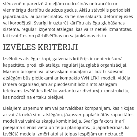
slēdzenēm paredzētām eļļām nodrošinās netraucētu un
vienmērīgu darbību daudzus gadus. Āķīšu stāvoklis periodiski
jāpārbauda, lai pārliecinātos, ka tie nav salauzti, deformējušies
vai korodējuši. Svarīgi ir uzturēt kārtību atslēgu glabāšanas
sistēmā, regulāri izņemot atslēgas, kas vairs netiek izmantotas,
lai izvairītos no pārblīvētības un sajaukšanas riska.
IZVĒLES KRITĒRIJI
Izvēloties atslēgu skapi, galvenais kritērijs ir nepieciešamā
kapacitāte, proti, cik atslēgu regulāri jāuzglabā organizācijai.
Maziem birojiem vai atsevišķām nodaļām ar līdz trīsdesmit
atslēgām būs pietiekami ar kompakto VVN LFK1 modeli. Vidēja
izmēra organizācijām ar piecdesmit līdz simts atslēgām
ieteicams izvēlēties lielāku variantu ar divdurvju konstrukciju,
kas nodrošina ērtāku piekļuvi.
Lielajiem uzņēmumiem vai pārvaldības kompānijām, kas rīkojas
ar vairāk nekā simt atslēgām, jāapsver paplašinātās kapacitātes
modeļi vai vairāku skapju kombinācija. Svarīgs faktors ir arī
pieejamā sienas vieta un telpu plānojums, jo jāpārliecinās, ka
izvēlētā modeļa izmēri atbilst telpas iespējām un netraucē