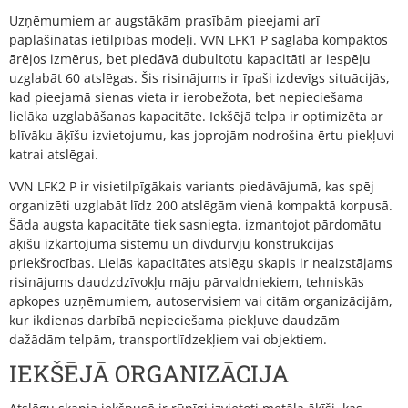
Uzņēmumiem ar augstākām prasībām pieejami arī
paplašinātas ietilpības modeļi. VVN LFK1 P saglabā kompaktos
ārējos izmērus, bet piedāvā dubultotu kapacitāti ar iespēju
uzglabāt 60 atslēgas. Šis risinājums ir īpaši izdevīgs situācijās,
kad pieejamā sienas vieta ir ierobežota, bet nepieciešama
lielāka uzglabāšanas kapacitāte. Iekšējā telpa ir optimizēta ar
blīvāku āķīšu izvietojumu, kas joprojām nodrošina ērtu piekļuvi
katrai atslēgai.
VVN LFK2 P ir visietilpīgākais variants piedāvājumā, kas spēj
organizēti uzglabāt līdz 200 atslēgām vienā kompaktā korpusā.
Šāda augsta kapacitāte tiek sasniegta, izmantojot pārdomātu
āķīšu izkārtojuma sistēmu un divdurvju konstrukcijas
priekšrocības. Lielās kapacitātes atslēgu skapis ir neaizstājams
risinājums daudzdzīvokļu māju pārvaldniekiem, tehniskās
apkopes uzņēmumiem, autoservisiem vai citām organizācijām,
kur ikdienas darbībā nepieciešama piekļuve daudzām
dažādām telpām, transportlīdzekļiem vai objektiem.
IEKŠĒJĀ ORGANIZĀCIJA