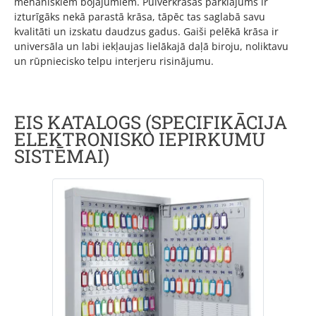
mehāniskiem bojājumiem. Pulverkrāsas pārklājums ir
izturīgāks nekā parastā krāsa, tāpēc tas saglabā savu
kvalitāti un izskatu daudzus gadus. Gaiši pelēkā krāsa ir
universāla un labi iekļaujas lielākajā daļā biroju, noliktavu
un rūpniecisko telpu interjeru risinājumu.
EIS KATALOGS (SPECIFIKĀCIJA
ELEKTRONISKO IEPIRKUMU
SISTĒMAI)