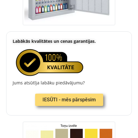
Labākās kvalitātes un cenas garantijas.
Jums atsūtīja labāku piedāvājumu?
IESŪTI - mēs pārspēsim