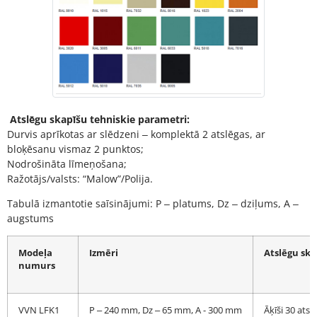
Atslēgu skapīšu tehniskie parametri:
Durvis aprīkotas ar slēdzeni ‒ komplektā 2 atslēgas, ar
bloķēsanu vismaz 2 punktos;
Nodrošināta līmeņošana;
Ražotājs/valsts: “Malow”/Polija.
Tabulā izmantotie saīsinājumi: P ‒ platums, Dz ‒ dziļums, A ‒
augstums
Modeļa
Izmēri
Atslēgu ska
numurs
VVN LFK1
P ‒ 240 mm, Dz ‒ 65 mm, A - 300 mm
Āķīši 30 ats