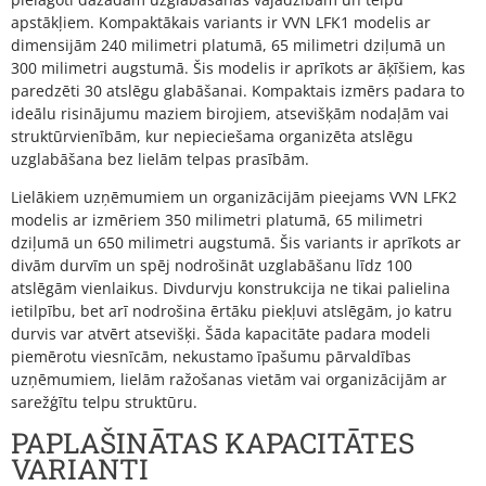
apstākļiem. Kompaktākais variants ir VVN LFK1 modelis ar
dimensijām 240 milimetri platumā, 65 milimetri dziļumā un
300 milimetri augstumā. Šis modelis ir aprīkots ar āķīšiem, kas
paredzēti 30 atslēgu glabāšanai. Kompaktais izmērs padara to
ideālu risinājumu maziem birojiem, atsevišķām nodaļām vai
struktūrvienībām, kur nepieciešama organizēta atslēgu
uzglabāšana bez lielām telpas prasībām.
Lielākiem uzņēmumiem un organizācijām pieejams VVN LFK2
modelis ar izmēriem 350 milimetri platumā, 65 milimetri
dziļumā un 650 milimetri augstumā. Šis variants ir aprīkots ar
divām durvīm un spēj nodrošināt uzglabāšanu līdz 100
atslēgām vienlaikus. Divdurvju konstrukcija ne tikai palielina
ietilpību, bet arī nodrošina ērtāku piekļuvi atslēgām, jo katru
durvis var atvērt atsevišķi. Šāda kapacitāte padara modeli
piemērotu viesnīcām, nekustamo īpašumu pārvaldības
uzņēmumiem, lielām ražošanas vietām vai organizācijām ar
sarežģītu telpu struktūru.
PAPLAŠINĀTAS KAPACITĀTES
VARIANTI