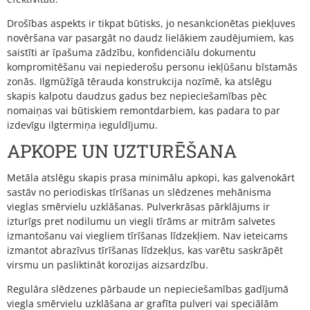
Drošības aspekts ir tikpat būtisks, jo nesankcionētas piekļuves
novēršana var pasargāt no daudz lielākiem zaudējumiem, kas
saistīti ar īpašuma zādzību, konfidenciālu dokumentu
kompromitēšanu vai nepiederošu personu iekļūšanu bīstamās
zonās. Ilgmūžīgā tērauda konstrukcija nozīmē, ka atslēgu
skapis kalpotu daudzus gadus bez nepieciešamības pēc
nomaiņas vai būtiskiem remontdarbiem, kas padara to par
izdevīgu ilgtermiņa ieguldījumu.
APKOPE UN UZTURĒŠANA
Metāla atslēgu skapis prasa minimālu apkopi, kas galvenokārt
sastāv no periodiskas tīrīšanas un slēdzenes mehānisma
vieglas smērvielu uzklāšanas. Pulverkrāsas pārklājums ir
izturīgs pret nodilumu un viegli tīrāms ar mitrām salvetes
izmantošanu vai viegliem tīrīšanas līdzekļiem. Nav ieteicams
izmantot abrazīvus tīrīšanas līdzekļus, kas varētu saskrāpēt
virsmu un pasliktināt korozijas aizsardzību.
Regulāra slēdzenes pārbaude un nepieciešamības gadījumā
viegla smērvielu uzklāšana ar grafīta pulveri vai speciālām