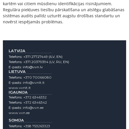
kartēm vai citiem mūsdienu identifikācijas risinājumiem.
Regulāra piekļuves tiesību pārskatīšana un atslēgu glabāšanas
sistēmas audits palīdz uzturēt augstu drošības standartu un
novērst iespējamās problēmas.
LATVIJA
Telefons:
+371 27727449
(lLV, EN)
Telefons:
+371 20379394
(LV, RU, EN)
E-pasts:
info@vvn.lv
LIETUVA
Telefons:
+370 70066080
E-pasts:
info@vvnlt.lt
www.vvnlt.lt
IGAUNIJA
Telefons:
+372 6346332
Telefons:
+372 6346342
E-pasts:
info@vvn.ee
www.vvn.ee
SOMIJA
Telefons:
+358 753263323