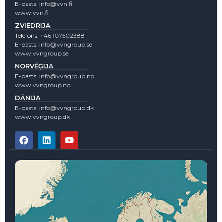
E-pasts:
info@vvn.fi
www.vvn.fi
ZVIEDRIJA
Telefons:
+46 107502388
E-pasts:
info@vvngroup.se
www.vvngroup.se
NORVĒĢIJA
E-pasts:
info@vvngroup.no
www.vvngroup.no
DĀNIJA
E-pasts:
info@vvngroup.dk
www.vvngroup.dk