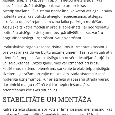
Atslēgu skapja iekšpusē ir rūpīgi izvietoti metāla āķīši, kas
speciāli izstrādāti atslēgu pakaramo un brelokas
piestiprināšanai. Šī sistēma nodrošina, ka katrai atslēgai ir sava
noteikta vieta, kas būtiski atvieglo nepieciešamās atslēgas
atrašanu un ievērojami samazina laika patēriņu meklēšanai.
Āķīšu skaits katrā modelī ir precīzi aprēķināts, lai nodrošinātu
optimālu atslēgu izvietojumu bez pārblīvētības, kas varētu
apgrūtināt atslēgu izņemšanu vai novietošanu.
Praktiskākais organizēšanas risinājums ir izmantot krāsainus
brelokas ar skaitļu vai burtu apzīmējumiem. Tas ļauj vizuāli ātri
identificēt nepieciešamo atslēgu un novērst iespējamās kļūdas
vai sajaukšanas. Dažos gadījumos var izmantot arī krāsu
kodēšanas sistēmu, piemēram, sarkanie breloki telpu atslēgām,
dzeltenie garāžām un zaļie noliktavām. Šāda sistēma ir īpaši
noderīga uzņēmumos, kur ar atslēgu glabāšanu strādā vairāki
darbinieki maiņu režīmā vai kur nepieciešama ātra
orientēšanās kritiskās situācijās.
STABILITĀTE UN MONTĀŽA
Katrs atslēgu skapis ir aprīkots ar līmeņošanas mehānismu, kas
ļauj precīzi noregulēt tā novietojumu pie sienas. Šī funkcija ir