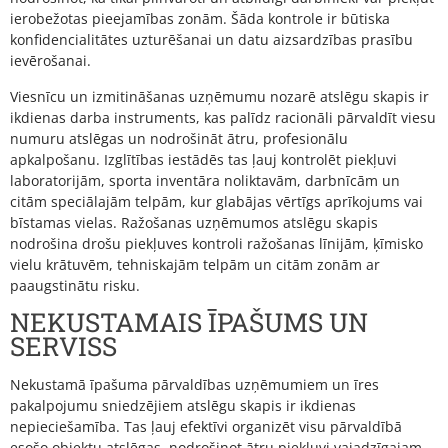
ierobežotas pieejamības zonām. Šāda kontrole ir būtiska
konfidencialitātes uzturēšanai un datu aizsardzības prasību
ievērošanai.
Viesnīcu un izmitināšanas uzņēmumu nozarē atslēgu skapis ir
ikdienas darba instruments, kas palīdz racionāli pārvaldīt viesu
numuru atslēgas un nodrošināt ātru, profesionālu
apkalpošanu. Izglītības iestādēs tas ļauj kontrolēt piekļuvi
laboratorijām, sporta inventāra noliktavām, darbnīcām un
citām speciālajām telpām, kur glabājas vērtīgs aprīkojums vai
bīstamas vielas. Ražošanas uzņēmumos atslēgu skapis
nodrošina drošu piekļuves kontroli ražošanas līnijām, ķīmisko
vielu krātuvēm, tehniskajām telpām un citām zonām ar
paaugstinātu risku.
NEKUSTAMAIS ĪPAŠUMS UN
SERVISS
Nekustamā īpašuma pārvaldības uzņēmumiem un īres
pakalpojumu sniedzējiem atslēgu skapis ir ikdienas
nepieciešamība. Tas ļauj efektīvi organizēt visu pārvaldībā
esošo objektu atslēgas, nodrošinot ātru piekļuvi vajadzīgajam