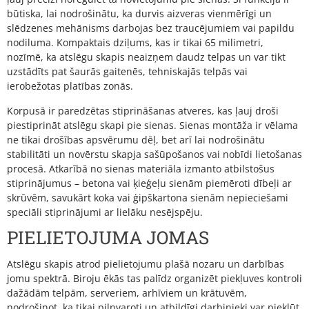
būtiska, lai nodrošinātu, ka durvis aizveras vienmērīgi un
slēdzenes mehānisms darbojas bez traucējumiem vai papildu
nodiluma. Kompaktais dziļums, kas ir tikai 65 milimetri,
nozīmē, ka atslēgu skapis neaizņem daudz telpas un var tikt
uzstādīts pat šaurās gaitenēs, tehniskajās telpās vai
ierobežotas platības zonās.
Korpusā ir paredzētas stiprināšanas atveres, kas ļauj droši
piestiprināt atslēgu skapi pie sienas. Sienas montāža ir vēlama
ne tikai drošības apsvērumu dēļ, bet arī lai nodrošinātu
stabilitāti un novērstu skapja sašūpošanos vai nobīdi lietošanas
procesā. Atkarībā no sienas materiāla izmanto atbilstošus
stiprinājumus – betona vai ķieģeļu sienām piemēroti dībeļi ar
skrūvēm, savukārt koka vai ģipškartona sienām nepieciešami
speciāli stiprinājumi ar lielāku nesējspēju.
PIELIETOJUMA JOMAS
Atslēgu skapis atrod pielietojumu plašā nozaru un darbības
jomu spektrā. Biroju ēkās tas palīdz organizēt piekļuves kontroli
dažādām telpām, serveriem, arhīviem un krātuvēm,
nodrošinot, ka tikai pilnvaroti un atbildīgi darbinieki var piekļūt