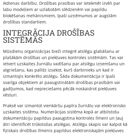
ikdienas darbību. Drošības prasības var ietekmēt izvēli par
labu modeļiem ar uzlabotām slēdzenēm vai papildu
bloķēšanas mehānismiem, īpaši uzņēmumos ar augstām
drošības standartiem.
INTEGRĀCIJA DROŠĪBAS
SISTĒMĀS
Mūsdienu organizācijas bieži integrē atslēgu glabāšanu ar
plašākām drošības un piekļuves kontroles sistēmām. Tas var
ietvert uzskaites žurnālu vadīšanu par atslēgu izņemšanu un
atgriešanu, kas palīdz izsekot, kurš darbinieks un kad ir
izmantojis konkrēto atslēgu. Šāda dokumentācija ir īpaši
svarīga objektiem ar paaugstinātām drošības prasībām vai
gadījumos, kad nepieciešams pēcāk noskaidrot piekļuves
vēsturi.
Praksē var izmantot vienkāršu papīra žurnālu vai elektronisko
uzskaites sistēmu. Numerācijas sistēma kopā ar atbilstošu
dokumentāciju papildus paaugstina kontroles līmeni un ļauj
ātri identificēt trūkstošas atslēgas. Atslēgu skapis var kalpot kā
fiziskais drošības līmenis papildus elektroniskajām piekļuves