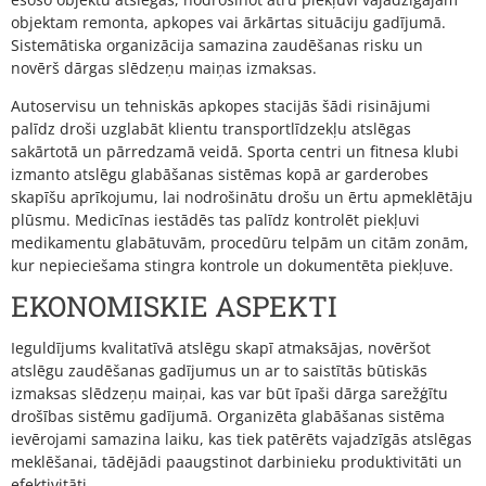
objektam remonta, apkopes vai ārkārtas situāciju gadījumā.
Sistemātiska organizācija samazina zaudēšanas risku un
novērš dārgas slēdzeņu maiņas izmaksas.
Autoservisu un tehniskās apkopes stacijās šādi risinājumi
palīdz droši uzglabāt klientu transportlīdzekļu atslēgas
sakārtotā un pārredzamā veidā. Sporta centri un fitnesa klubi
izmanto atslēgu glabāšanas sistēmas kopā ar garderobes
skapīšu aprīkojumu, lai nodrošinātu drošu un ērtu apmeklētāju
plūsmu. Medicīnas iestādēs tas palīdz kontrolēt piekļuvi
medikamentu glabātuvām, procedūru telpām un citām zonām,
kur nepieciešama stingra kontrole un dokumentēta piekļuve.
EKONOMISKIE ASPEKTI
Ieguldījums kvalitatīvā atslēgu skapī atmaksājas, novēršot
atslēgu zaudēšanas gadījumus un ar to saistītās būtiskās
izmaksas slēdzeņu maiņai, kas var būt īpaši dārga sarežģītu
drošības sistēmu gadījumā. Organizēta glabāšanas sistēma
ievērojami samazina laiku, kas tiek patērēts vajadzīgās atslēgas
meklēšanai, tādējādi paaugstinot darbinieku produktivitāti un
efektivitāti.