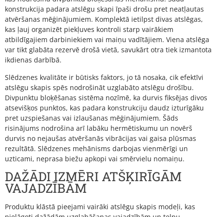
konstrukcija padara atslēgu skapi īpaši drošu pret neatļautas
atvēršanas mēģinājumiem. Komplektā ietilpst divas atslēgas,
kas ļauj organizēt piekļuves kontroli starp vairākiem
atbildīgajiem darbiniekiem vai maiņu vadītājiem. Viena atslēga
var tikt glabāta rezervē drošā vietā, savukārt otra tiek izmantota
ikdienas darbībā.
Slēdzenes kvalitāte ir būtisks faktors, jo tā nosaka, cik efektīvi
atslēgu skapis spēs nodrošināt uzglabāto atslēgu drošību.
Divpunktu bloķēšanas sistēma nozīmē, ka durvis fiksējas divos
atsevišķos punktos, kas padara konstrukciju daudz izturīgāku
pret uzspiešanas vai izlaušanas mēģinājumiem. Šāds
risinājums nodrošina arī labāku hermētiskumu un novērš
durvis no nejaušas atvēršanās vibrācijas vai gaisa plūsmas
rezultātā. Slēdzenes mehānisms darbojas vienmērīgi un
uzticami, neprasa biežu apkopi vai smērvielu nomaiņu.
DAŽĀDI IZMĒRI ATŠĶIRĪGĀM
VAJADZĪBĀM
Produktu klāstā pieejami vairāki atslēgu skapis modeļi, kas
pielāgoti dažādām uzglabāšanas vajadzībām un telpu