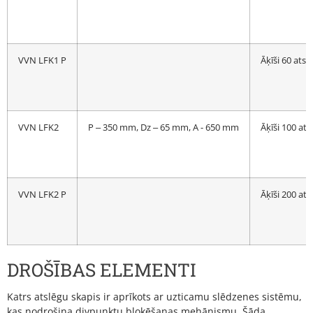
VVN LFK1 P
Āķīši 60 ats
VVN LFK2
P ‒ 350 mm, Dz ‒ 65 mm, A - 650 mm
Āķīši 100 at
VVN LFK2 P
Āķīši 200 at
DROŠĪBAS ELEMENTI
Katrs atslēgu skapis ir aprīkots ar uzticamu slēdzenes sistēmu,
kas nodrošina divpunktu bloķēšanas mehānismu. Šāda