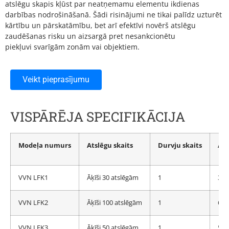
atslēgu skapis kļūst par neatņemamu elementu ikdienas
darbības nodrošināšanā. Šādi risinājumi ne tikai palīdz uzturēt
kārtību un pārskatāmību, bet arī efektīvi novērš atslēgu
zaudēšanas risku un aizsargā pret nesankcionētu
piekļuvi svarīgām zonām vai objektiem.
Veikt pieprasījumu
VISPĀRĒJA SPECIFIKĀCIJA
Modeļa numurs
Atslēgu skaits
Durvju
skaits
Au
VVN LFK1
Āķīši 30 atslēgām
1
30
VVN LFK2
Āķīši 100 atslēgām
1
65
VVN LFK3
Āķīši 50 atslēgām
1
55