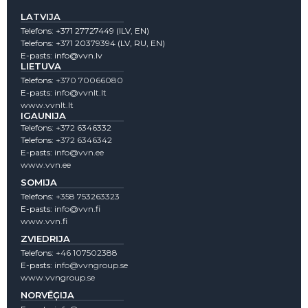
LATVIJA
Telefons:
+371 27727449
(lLV, EN)
Telefons:
+371 20379394
(LV, RU, EN)
E-pasts:
info@vvn.lv
LIETUVA
Telefons:
+370 70066080
E-pasts:
info@vvnlt.lt
www.vvnlt.lt
IGAUNIJA
Telefons:
+372 6346332
Telefons:
+372 6346342
E-pasts:
info@vvn.ee
www.vvn.ee
SOMIJA
Telefons:
+358 753263323
E-pasts:
info@vvn.fi
www.vvn.fi
ZVIEDRIJA
Telefons:
+46 107502388
E-pasts:
info@vvngroup.se
www.vvngroup.se
NORVĒĢIJA