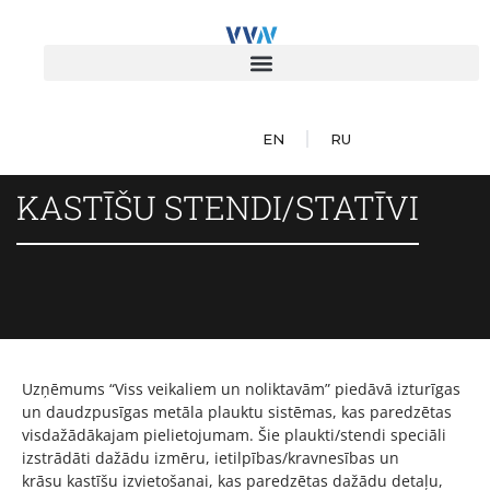
EN
RU
KASTĪŠU STENDI/STATĪVI
Uzņēmums “Viss veikaliem un noliktavām” piedāvā izturīgas
un daudzpusīgas metāla plauktu sistēmas, kas paredzētas
visdažādākajam pielietojumam. Šie plaukti/stendi speciāli
izstrādāti dažādu izmēru, ietilpības/kravnesības un
krāsu kastīšu izvietošanai, kas paredzētas dažādu detaļu,