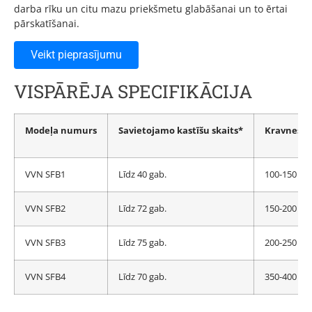
darba rīku un citu mazu priekšmetu glabāšanai un to ērtai
pārskatīšanai.
Veikt pieprasījumu
VISPĀRĒJA SPECIFIKĀCIJA
Modeļa numurs
Savietojamo kastīšu skaits*
Kravnesīb
VVN SFB1
Līdz 40 gab.
100-150 kg
VVN SFB2
Līdz 72 gab.
150-200 kg
VVN SFB3
Līdz 75 gab.
200-250 kg
VVN SFB4
Līdz 70 gab.
350-400 kg