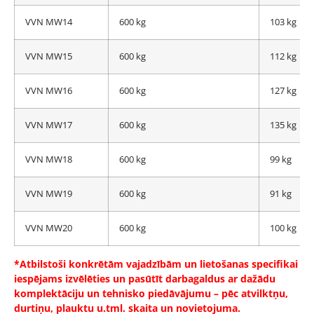
VVN MW14
600 kg
103 kg
VVN MW15
600 kg
112 kg
VVN MW16
600 kg
127 kg
VVN MW17
600 kg
135 kg
VVN MW18
600 kg
99 kg
VVN MW19
600 kg
91 kg
VVN MW20
600 kg
100 kg
*Atbilstoši konkrētām vajadzībām un lietošanas specifikai
iespējams izvēlēties un pasūtīt darbagaldus ar dažādu
komplektāciju un tehnisko piedāvājumu – pēc atvilktņu,
durtiņu, plauktu u.tml. skaita un novietojuma.