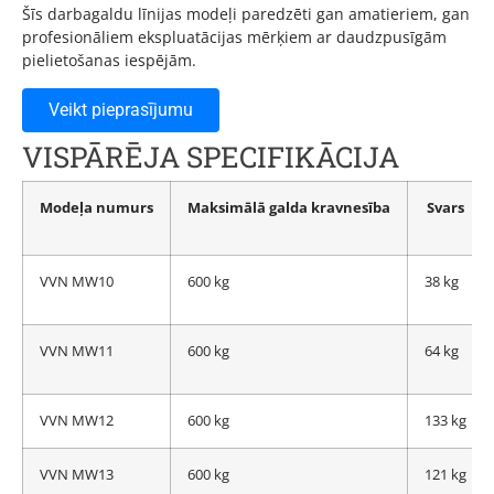
Šīs darbagaldu līnijas modeļi paredzēti gan amatieriem, gan
profesionāliem ekspluatācijas mērķiem ar daudzpusīgām
pielietošanas iespējām.
Veikt pieprasījumu
VISPĀRĒJA SPECIFIKĀCIJA
Modeļa numurs
Maksimālā galda kravnesība
Svars
VVN MW10
600 kg
38 kg
VVN MW11
600 kg
64 kg
VVN MW12
600 kg
133 kg
VVN MW13
600 kg
121 kg