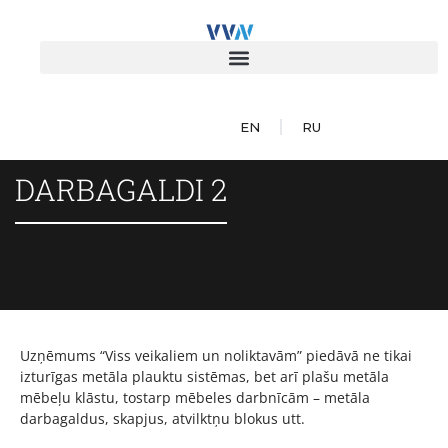
EN
RU
DARBAGALDI 2
Uzņēmums “Viss veikaliem un noliktavām” piedāvā ne tikai
izturīgas metāla plauktu sistēmas, bet arī plašu metāla
mēbeļu klāstu, tostarp mēbeles darbnīcām – metāla
darbagaldus, skapjus, atvilktņu blokus utt.