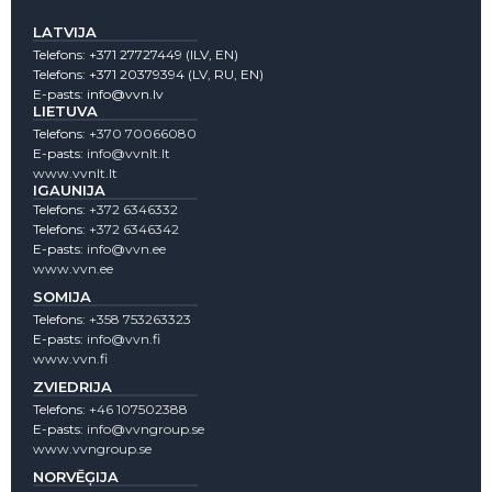
LATVIJA
Telefons:
+371 27727449
(lLV, EN)
Telefons:
+371 20379394
(LV, RU, EN)
E-pasts:
info@vvn.lv
LIETUVA
Telefons:
+370 70066080
E-pasts:
info@vvnlt.lt
www.vvnlt.lt
IGAUNIJA
Telefons:
+372 6346332
Telefons:
+372 6346342
E-pasts:
info@vvn.ee
www.vvn.ee
SOMIJA
Telefons:
+358 753263323
E-pasts:
info@vvn.fi
www.vvn.fi
ZVIEDRIJA
Telefons:
+46 107502388
E-pasts:
info@vvngroup.se
www.vvngroup.se
NORVĒĢIJA