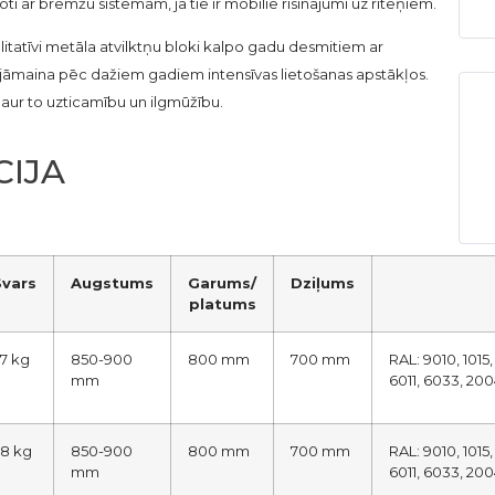
 ar bremžu sistēmām, ja tie ir mobilie risinājumi uz riteņiem.
itatīvi metāla atvilktņu bloki kalpo gadu desmitiem ar
 jāmaina pēc dažiem gadiem intensīvas lietošanas apstākļos.
caur to uzticamību un ilgmūžību.
CIJA
Svars
Augstums
Garums/
Dziļums
platums
7 kg
850-900
800 mm
700 mm
RAL: 9010, 1015
mm
6011, 6033, 200
78 kg
850-900
800 mm
700 mm
RAL: 9010, 1015
mm
6011, 6033, 200