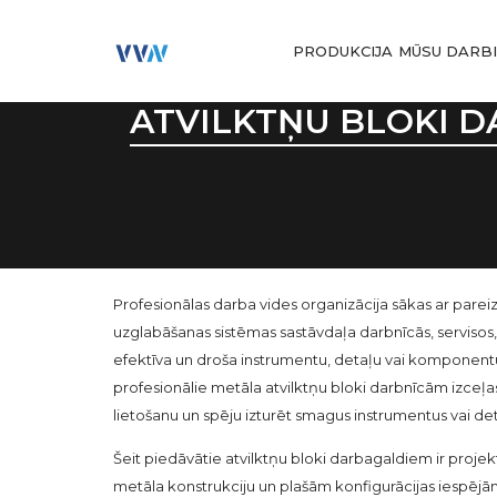
PRODUKCIJA
MŪSU DARB
ATVILKTŅU BLOKI 
Profesionālas darba vides organizācija sākas ar parei
uzglabāšanas sistēmas sastāvdaļa darbnīcās, serviso
efektīva un droša instrumentu, detaļu vai komponentu 
profesionālie metāla atvilktņu bloki darbnīcām izceļas 
lietošanu un spēju izturēt smagus instrumentus vai d
Šeit piedāvātie atvilktņu bloki darbagaldiem ir projektē
metāla konstrukciju un plašām konfigurācijas iespējām