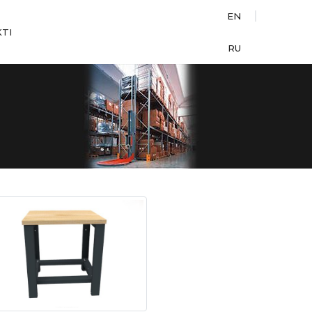
EN
TI
RU