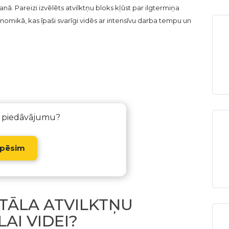
. Pareizi izvēlēts atvilktņu bloks kļūst par ilgtermiņa
nomikā, kas īpaši svarīgi vidēs ar intensīvu darba tempu un
u piedāvājumu?
spēsim
ETĀLA ATVILKTŅU
AI VIDEI?