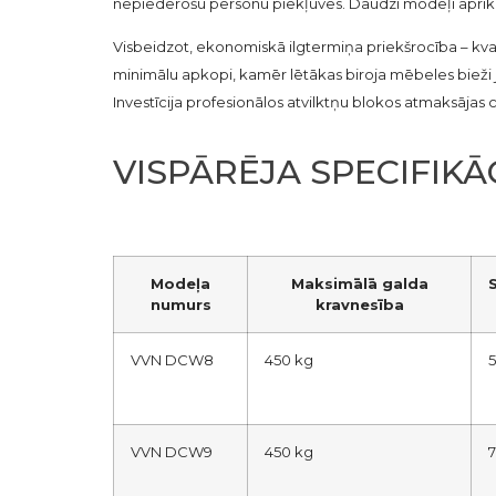
nepiederošu personu piekļuves. Daudzi modeļi aprīkoti
Visbeidzot, ekonomiskā ilgtermiņa priekšrocība – kval
minimālu apkopi, kamēr lētākas biroja mēbeles bieži
Investīcija profesionālos atvilktņu blokos atmaksājas 
VISPĀRĒJA SPECIFIKĀ
Modeļa
Maksimālā galda
numurs
kravnesība
VVN DCW8
450 kg
5
VVN DCW9
450 kg