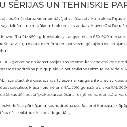
U SĒRIJAS UN TEHNISKIE PA
eļu sistēmās darba videi, piedāvājot vairākas atvilktņu bloku līnijas 
jām vajadzībām – no mazākiem blokiem ar standarta kravnesību līdz raž
ravnesību līdz 450 kg, konstrukcijas augstumu ap 850-900 mm un iespē
ara šos atvilktņu blokus piemērotiem pat vissmagākajiem pielietoj
ību.
50-100 kg atkarībā no konstrukcijas. Tas nozīmē, ka vienā atvilktnē dro
s slīdes nodrošina pilnīgu piekļuvi pat atvilktnes aizmugurējai daļai,
RAL ir starptautiska krāsu standartu sistēma, kas garantē precīzu krāsu 
es specifisku krāsu – piemēram, RAL 5010 genciāna zils vai RAL 3000 u
 estētikas dēļ, bet arī praktiskai zonēšanai, uzņēmuma identitātei vai
 pulverkrāsas pārklājumu, kas nodrošina izturību pret koroziju, skrāpē
 tūkstošu atvilktņu ciklu bez degradācijas.