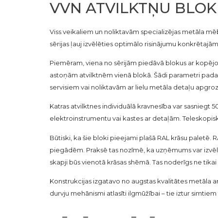
VVN ATVILKTŅU BLOK
Viss veikaliem un noliktavām specializējas metāla mēb
sērijas ļauj izvēlēties optimālo risinājumu konkrēta
Piemēram, viena no sērijām piedāvā blokus ar kopējo k
astoņām atvilktnēm vienā blokā. Šādi parametri pad
servisiem vai noliktavām ar lielu metāla detaļu apgroz
Katras atvilktnes individuālā kravnesība var sasniegt 
elektroinstrumentu vai kastes ar detaļām. Teleskopiska
Būtiski, ka šie bloki pieejami plašā RAL krāsu paletē. 
piegādēm. Praksē tas nozīmē, ka uzņēmums var izvēlēti
skapji būs vienotā krāsas shēmā. Tas noderīgs ne tikai
Konstrukcijas izgatavo no augstas kvalitātes metāla ar
durvju mehānismi atlasīti ilgmūžībai – tie iztur simtiem