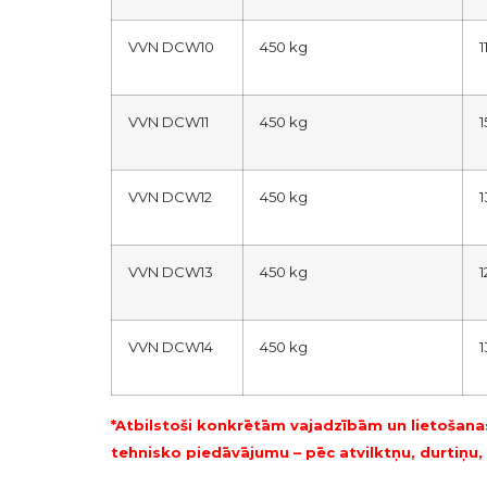
VVN DCW10
450 kg
1
VVN DCW11
450 kg
1
VVN DCW12
450 kg
1
VVN DCW13
450 kg
1
VVN DCW14
450 kg
1
*Atbilstoši konkrētām vajadzībām un lietošana
tehnisko piedāvājumu – pēc atvilktņu, durtiņu,