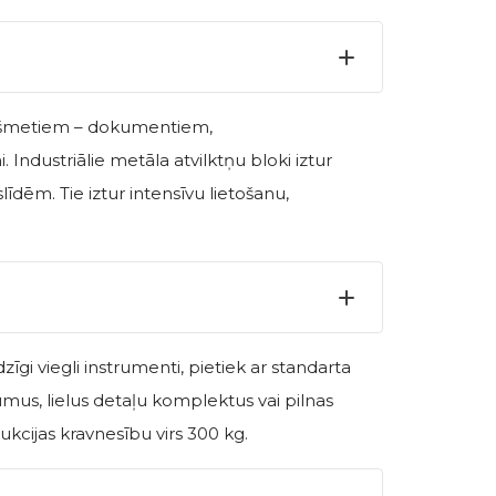
riekšmetiem – dokumentiem,
ndustriālie metāla atvilktņu bloki iztur
līdēm. Tie iztur intensīvu lietošanu,
īgi viegli instrumenti, pietiek ar standarta
mus, lielus detaļu komplektus vai pilnas
kcijas kravnesību virs 300 kg.