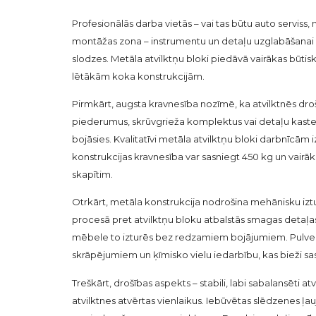
Profesionālās darba vietās – vai tas būtu auto serviss
montāžas zona – instrumentu un detaļu uzglabāšanai ne
slodzes. Metāla atvilktņu bloki piedāvā vairākas būti
lētākām koka konstrukcijām.
Pirmkārt, augsta kravnesība nozīmē, ka atvilktnēs dr
piederumus, skrūvgrieža komplektus vai detaļu kastes 
bojāsies. Kvalitatīvi metāla atvilktņu bloki darbnīcām i
konstrukcijas kravnesība var sasniegt 450 kg un vairāk 
skapītim.
Otrkārt, metāla konstrukcija nodrošina mehānisku iztur
procesā pret atvilktņu bloku atbalstās smagas detaļas v
mēbele to izturēs bez redzamiem bojājumiem. Pulverk
skrāpējumiem un ķīmisko vielu iedarbību, kas bieži s
Treškārt, drošības aspekts – stabili, labi sabalansēti at
atvilktnes atvērtas vienlaikus. Iebūvētas slēdzenes ļa