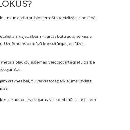
BLOKUS?
iem un atvilktņu blokiem. Šī specializācija nozīmē,
ecifiskām vajadzībām – vai tas būtu auto serviss ar
iju. Uzņēmums piedāvā konsultācijas, palīdzot
i metāla plauktu sistēmas, veidojot integrētu darba
vietojamību.
gam kravnesībai, pulverkrāsots pārklājums uzklāts
anās.
tņu skaits un izvietojums, vai kombinācija ar citiem