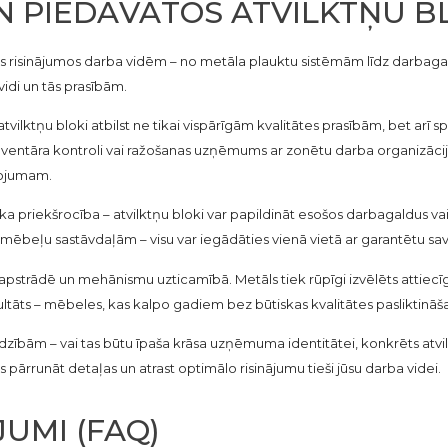
VN PIEDĀVĀTOS ATVILKTŅU 
s risinājumos darba vidēm – no metāla plauktu sistēmām līdz darbagald
vidi un tās prasībām.
lktņu bloki atbilst ne tikai vispārīgām kvalitātes prasībām, bet arī sp
u inventāra kontroli vai ražošanas uzņēmums ar zonētu darba organizāc
tojumam.
 priekšrocība – atvilktņu bloki var papildināt esošos darbagaldus va
ēbeļu sastāvdaļām – visu var iegādāties vienā vietā ar garantētu sa
 apstrādē un mehānismu uzticamībā. Metāls tiek rūpīgi izvēlēts attiecī
ezultāts – mēbeles, kas kalpo gadiem bez būtiskas kvalitātes pasliktināš
zībām – vai tas būtu īpaša krāsa uzņēmuma identitātei, konkrēts atvilk
rrunāt detaļas un atrast optimālo risinājumu tieši jūsu darba videi.
JUMI (FAQ)