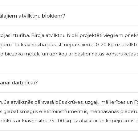
riālajiem atvilktņu blokiem?
cijas izturība. Biroja atvilktņu bloki projektēti viegliem p
To kravnesība parasti nepārsniedz 10-20 kg uz atvilktni. I
 no biezāka metāla un aprīkoti ar pastiprinātas konstrukcijas s
anai darbnīcai?
a atvilktnēs pārsvarā būs skrūves, uzgaļi, mērierīces un līdz
nots glabāt smagus elektroinstrumentus, metināšanas piederu
lokus ar kravnesību 75-100 kg uz atvilktni un kopējo konstru