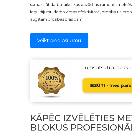
samazināt darba laiku, kas pazūd instrumentu meklēšanā
ieguldījumu darba vietas efektivitātē, drošībā un ergo
augstām drošības prasībām.
Veikt pieprasījumu
Jums atsūtīja labāk
IESŪTI - mēs pār
KĀPĒC IZVĒLĒTIES M
BLOKUS PROFESIONĀL