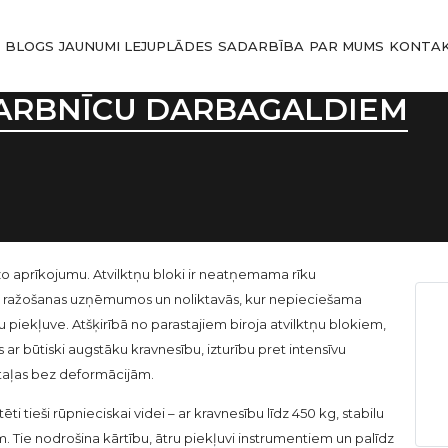
I
BLOGS
JAUNUMI
LEJUPLĀDES
SADARBĪBA
PAR MUMS
KONTAK
DARBNĪCU DARBAGALDIEM
zo aprīkojumu. Atvilktņu bloki ir neatņemama rīku
s, ražošanas uzņēmumos un noliktavās, kur nepieciešama
piekļuve. Atšķirībā no parastajiem biroja atvilktņu blokiem,
ar būtiski augstāku kravnesību, izturību pret intensīvu
etaļas bez deformācijām.
ti tieši rūpnieciskai videi – ar kravnesību līdz 450 kg, stabilu
. Tie nodrošina kārtību, ātru piekļuvi instrumentiem un palīdz