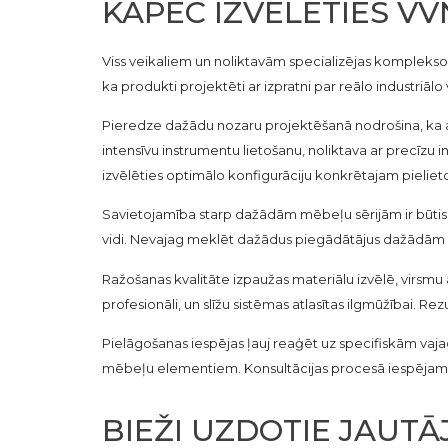
KĀPĒC IZVĒLĒTIES V
Viss veikaliem un noliktavām specializējas komplekso
ka produkti projektēti ar izpratni par reālo industriālo 
Pieredze dažādu nozaru projektēšanā nodrošina, ka atvi
intensīvu instrumentu lietošanu, noliktava ar precīz
izvēlēties optimālo konfigurāciju konkrētajam pielie
Savietojamība starp dažādām mēbeļu sērijām ir būtiska
vidi. Nevajag meklēt dažādus piegādātājus dažādām m
Ražošanas kvalitāte izpaužas materiālu izvēlē, virsmu
profesionāli, un slīžu sistēmas atlasītas ilgmūžībai. R
Pielāgošanas iespējas ļauj reaģēt uz specifiskām vajad
mēbeļu elementiem. Konsultācijas procesā iespējams pā
BIEŽI UZDOTIE JAUTĀ