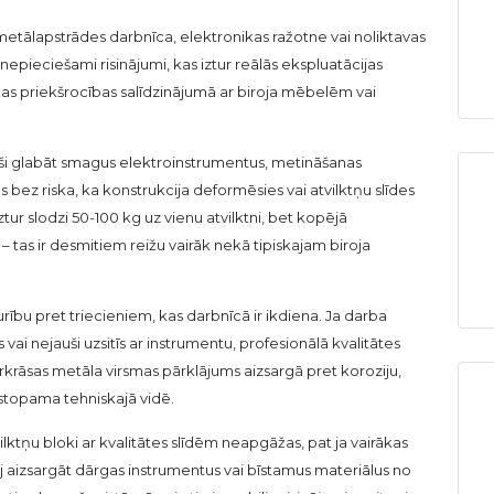
, metālapstrādes darbnīca, elektronikas ražotne vai noliktavas
pieciešami risinājumi, kas iztur reālās ekspluatācijas
skas priekšrocības salīdzinājumā ar biroja mēbelēm vai
oši glabāt smagus elektroinstrumentus, metināšanas
bez riska, ka konstrukcija deformēsies vai atvilktņu slīdes
ztur slodzi 50-100 kg uz vienu atvilktni, bet kopējā
– tas ir desmitiem reižu vairāk nekā tipiskajam biroja
ību pret triecieniem, kas darbnīcā ir ikdiena. Ja darba
ai nejauši uzsitīs ar instrumentu, profesionālā kvalitātes
rāsas metāla virsmas pārklājums aizsargā pret koroziju,
astopama tehniskajā vidē.
vilktņu bloki ar kvalitātes slīdēm neapgāžas, pat ja vairākas
uj aizsargāt dārgas instrumentus vai bīstamus materiālus no