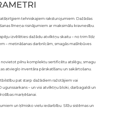
RAMETRI
ar atšķirīgiem tehniskajiem raksturojumiem. Dažādas
ošanas līmeņa risinājumiem ar maksimālu kravnesību.
ju izvēlēties dažādu atvilktņu skaitu – no trim līdz
umiem – metināšanas darbnīcām, smagās mašīnbūves
ši novietot pilnu komplektu sertificētu atslēgu, smagu
 kas atvieglo inventāra pārskatīšanu un sakārtošanu.
atbilstību pat starp dažādiem ražotājiem vai
gunssarkans – un visi atvilktņu bloki, darbagaldi un
 drošības marķēšanai.
jumiem un ķīmisko vielu iedarbību. Slīžu sistēmas un