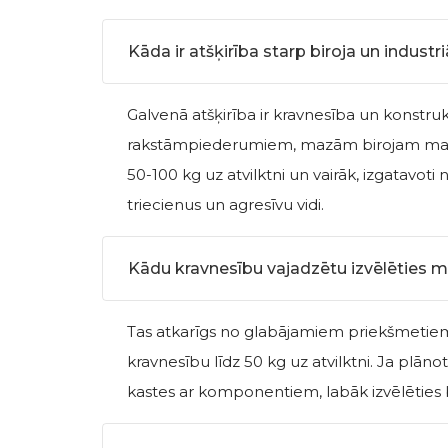
Kāda ir atšķirība starp biroja un indust
Galvenā atšķirība ir kravnesība un konstruk
rakstāmpiederumiem, mazām birojam mapēm. 
50-100 kg uz atvilktni un vairāk, izgatavoti
triecienus un agresīvu vidi.
Kādu kravnesību vajadzētu izvēlēties m
Tas atkarīgs no glabājamiem priekšmetiem. J
kravnesību līdz 50 kg uz atvilktni. Ja plā
kastes ar komponentiem, labāk izvēlēties b