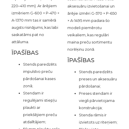
220–410 mm). Ar ārējiem
aksesuāru izvietošanai un
izmēriem G-600 × P-470 ×
ārējie izmēri G-570 × P-650
A-1370 mm tas ir samērā
× A-1495 mm padara šo
augsts risinājums, kas labi
modeli piemērotu
saskatāms pat no
veikaliem, kas regulāri
attāluma.
maina preču sortimentu
norēķinu zonā.
ĪPAŠĪBAS
ĪPAŠĪBAS
Stends paredzēts
impulsīvo preču
Stends paredzēts
pārdošanai kases
preses un aksesuāru
zonā;
pārdošanai;
Stendam ir
Preses stendam ir
regulējami stiepļu
viegli pārvietojama
plaukti ar
konstrukcija;
priekšējiem preču
Stenda rāmis ir
atdalītājiem;
izvietots uz riteņiem;