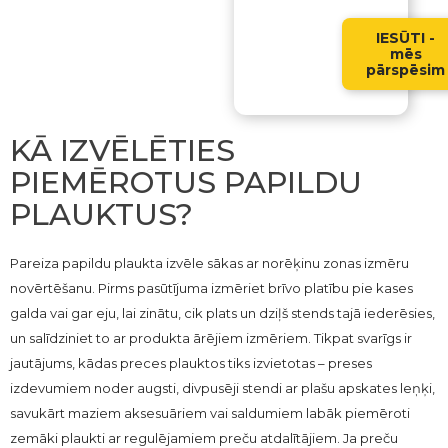
IESŪTI -
mēs
pārspēsim
KĀ IZVĒLĒTIES
PIEMĒROTUS PAPILDU
PLAUKTUS?
Pareiza papildu plaukta izvēle sākas ar norēķinu zonas izmēru
novērtēšanu. Pirms pasūtījuma izmēriet brīvo platību pie kases
galda vai gar eju, lai zinātu, cik plats un dziļš stends tajā iederēsies,
un salīdziniet to ar produkta ārējiem izmēriem. Tikpat svarīgs ir
jautājums, kādas preces plauktos tiks izvietotas – preses
izdevumiem noder augsti, divpusēji stendi ar plašu apskates leņķi,
savukārt maziem aksesuāriem vai saldumiem labāk piemēroti
zemāki plaukti ar regulējamiem preču atdalītājiem. Ja preču