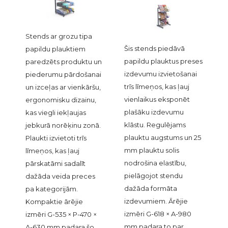
Stends ar grozu tipa
Šis stends piedāvā
papildu plauktiem
papildu plauktus preses
paredzēts produktu un
izdevumu izvietošanai
piederumu pārdošanai
trīs līmeņos, kas ļauj
un izceļas ar vienkāršu,
vienlaikus eksponēt
ergonomisku dizainu,
plašāku izdevumu
kas viegli iekļaujas
klāstu. Regulējams
jebkurā norēķinu zonā.
plauktu augstums un 25
Plaukti izvietoti trīs
mm plauktu solis
līmeņos, kas ļauj
nodrošina elastību,
pārskatāmi sadalīt
pielāgojot stendu
dažāda veida preces
dažāda formāta
pa kategorijām.
izdevumiem. Ārējie
Kompaktie ārējie
izmēri G-618 × A-980
izmēri G-535 × P-470 ×
mm padara to par
A-630 mm padara šo