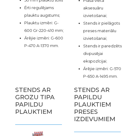
50 mm plauktu solis
Plaša vieta
Ērti regulējams
aksesuāru
plauktu augstums;
izvietošanai;
Plauktu izmēri: G-
Stends ir pielāgots
600 Gr-220-410 mm;
preses materiālu
Ārējie izmēri: G-600
izvietošanai;
P-470 A-1370 mm.
Stends ir paredzēts
divpusējai
ekspozīcijai;
Ārējie izmēri: G-570
P-650 A-1495 mm.
STENDS AR
STENDS AR
GROZU TIPA
PAPILDU
PAPILDU
PLAUKTIEM
PLAUKTIEM
PRESES
IZDEVUMIEM