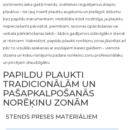
sortiments laika gaitā mainās, izvēlieties regulējamus stiepļu
plauktus – tie ļauj mainīt plauktu augstumu un pielāgot dziļumu
bez papildu instrumentiem. Mobilitāte kļūst nozīmīga, ja plauktu
nepieciešams pārvietot, piemēram, sezonas izpārdošanas vai
veikala pārkārtošanas laikā – šādos gadījumos izdevīgāki ir stendi
ar riteņiem. Visbeidzot, papildu plaukti norēķinu zonai jāizvēlas arī
pēc to vizuālās saskaņas ar esošajiem kases galdiem – vienota
dizaina un krāsu risinājums padara norēķinu zonu profesionālāku
un pircējam draudzīgāku.
PAPILDU PLAUKTI
TRADICIONĀLĀM UN
PAŠAPKALPOŠANĀS
NORĒĶINU ZONĀM
STENDS PRESES MATERIĀLIEM