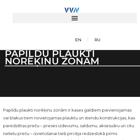
EN
RU
PAPILDU PLAUKTI
NORĒĶINU ZONĀM
Papildu plaukti norēķinu zonām ir kases galdiem pievienojamas
vai blakus tiem novietojamas plauktu un stendu konstrukcijas, kas
paredzētas preču – preses izdevumu, saldumu, aksesuāru un citu
nelielu preču – izvietošanai tieši pircēja redzeslokā pirms