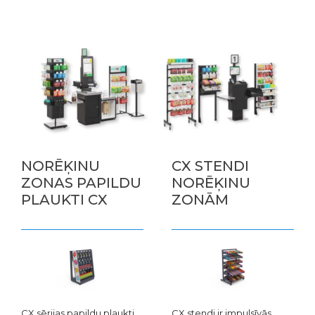
NORĒĶINU
CX STENDI
ZONAS PAPILDU
NORĒĶINU
PLAUKTI CX
ZONĀM
CX sērijas papildu plaukti
CX stendi ir impulsīvās