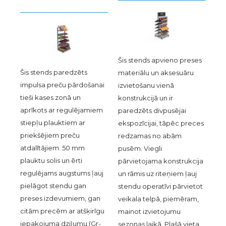
Šis stends apvieno preses
Šis stends paredzēts
materiālu un aksesuāru
impulsa preču pārdošanai
izvietošanu vienā
tieši kases zonā un
konstrukcijā un ir
aprīkots ar regulējamiem
paredzēts divpusējai
stiepļu plauktiem ar
ekspozīcijai, tāpēc preces
priekšējiem preču
redzamas no abām
atdalītājiem. 50 mm
pusēm. Viegli
plauktu solis un ērti
pārvietojama konstrukcija
regulējams augstums ļauj
un rāmis uz riteņiem ļauj
pielāgot stendu gan
stendu operatīvi pārvietot
preses izdevumiem, gan
veikala telpā, piemēram,
citām precēm ar atšķirīgu
mainot izvietojumu
iepakojuma dziļumu (Gr-
sezonas laikā. Plašā vieta