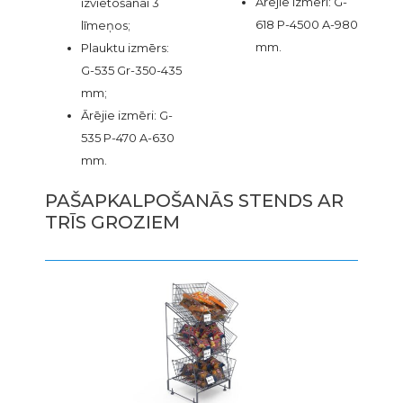
Ārējie izmēri: G-
izvietošanai 3
618 P-4500 A-980
līmeņos;
mm.
Plauktu izmērs:
G-535 Gr-350-435
mm;
Ārējie izmēri: G-
535 P-470 A-630
mm.
PAŠAPKALPOŠANĀS STENDS AR
TRĪS GROZIEM