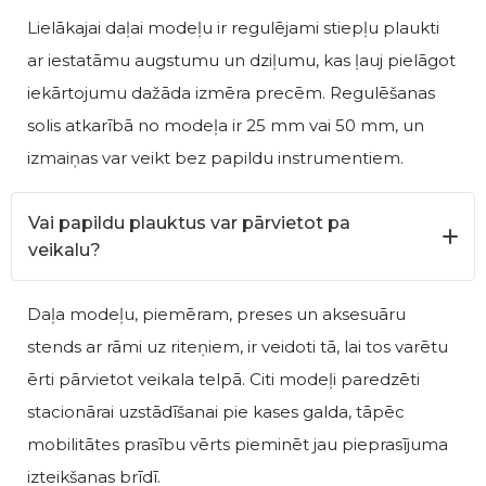
Lielākajai daļai modeļu ir regulējami stiepļu plaukti
ar iestatāmu augstumu un dziļumu, kas ļauj pielāgot
iekārtojumu dažāda izmēra precēm. Regulēšanas
solis atkarībā no modeļa ir 25 mm vai 50 mm, un
izmaiņas var veikt bez papildu instrumentiem.
Vai papildu plauktus var pārvietot pa
veikalu?
Daļa modeļu, piemēram, preses un aksesuāru
stends ar rāmi uz riteņiem, ir veidoti tā, lai tos varētu
ērti pārvietot veikala telpā. Citi modeļi paredzēti
stacionārai uzstādīšanai pie kases galda, tāpēc
mobilitātes prasību vērts pieminēt jau pieprasījuma
izteikšanas brīdī.