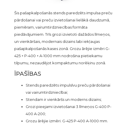
Šis pašapkalpošanās stends paredzēts impulsa preču
pārdošanai vai preču izvietošanai lielākā daudzumā,
piemēram, vairumtirdzniecības formāta
piedāvājumiem. Trīs grozi izvietoti dažādos līmeņos,
un vienkāršais, modernais dizains labi iekļaujas
pašapkalpošanās kases zonā. Grozu ārējie izmēri G-
425 × P-400 × A-1000 mm nodrošina pietiekamu
tilpumu, nezaudējot kompaktumu norēķinu zonā.
ĪPAŠĪBAS
Stends paredzēts impulsīvu preču pārdošanai
vai vairumtirdzniecībai;
Stendam ir vienkāršs un moderns dizains;
Grozi pieejami izvietošanai 3 līmeņos G-400 P-
400 A-200;
Grozu ārējie izmēri: G-425 P-400 A-1000 mm.