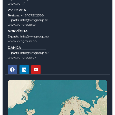
www.vvn.fi
ZVIEDRIJA
Telefons:
+46 107502388
E-pasts:
info@vvngroup.se
www.vvngroup.se
NORVĒĢIJA
E-pasts:
info@vvngroup.no
www.vvngroup.no
DĀNIJA
E-pasts:
info@vvngroup.dk
www.vvngroup.dk