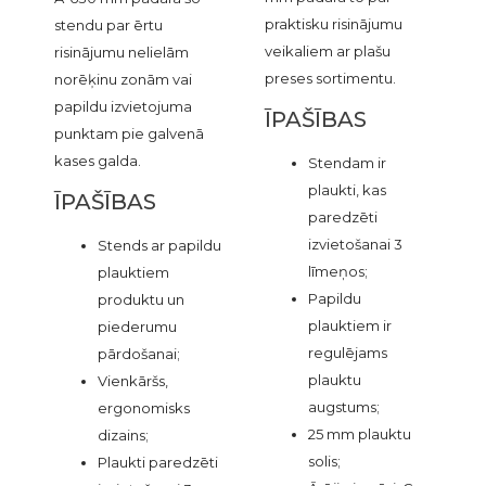
praktisku risinājumu
stendu par ērtu
veikaliem ar plašu
risinājumu nelielām
preses sortimentu.
norēķinu zonām vai
papildu izvietojuma
ĪPAŠĪBAS
punktam pie galvenā
kases galda.
Stendam ir
plaukti, kas
ĪPAŠĪBAS
paredzēti
izvietošanai 3
Stends ar papildu
līmeņos;
plauktiem
Papildu
produktu un
plauktiem ir
piederumu
regulējams
pārdošanai;
plauktu
Vienkāršs,
augstums;
ergonomisks
25 mm plauktu
dizains;
solis;
Plaukti paredzēti