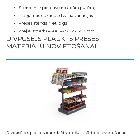
Stendam ir piekļuve no abām pusēm;
Pieejamas dažādas dizaina variācijas;
Preses stends ir ietilpīgs;
Ārējie izmēri: G-300 P-375 A-1500 mm.
DIVPUSĒJS PLAUKTS PRESES
MATERIĀLU NOVIETOŠANAI
Divpusējais plaukts paredzēts preču atkārtotai izvietošanai