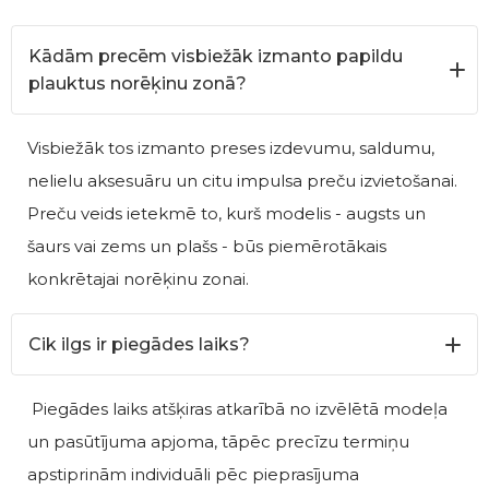
Kādām precēm visbiežāk izmanto papildu
plauktus norēķinu zonā?
Visbiežāk tos izmanto preses izdevumu, saldumu,
nelielu aksesuāru un citu impulsa preču izvietošanai.
Preču veids ietekmē to, kurš modelis - augsts un
šaurs vai zems un plašs - būs piemērotākais
konkrētajai norēķinu zonai.
Cik ilgs ir piegādes laiks?
Piegādes laiks atšķiras atkarībā no izvēlētā modeļa
un pasūtījuma apjoma, tāpēc precīzu termiņu
apstiprinām individuāli pēc pieprasījuma