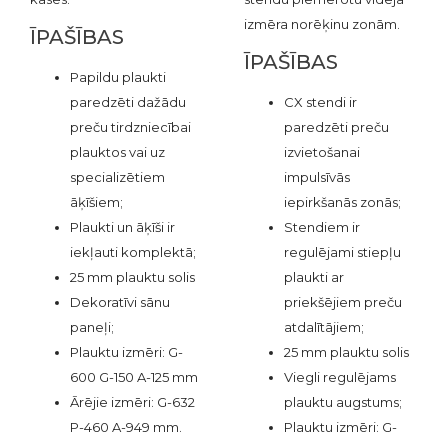
izmēra norēķinu zonām.
ĪPAŠĪBAS
ĪPAŠĪBAS
Papildu plaukti
paredzēti dažādu
CX stendi ir
preču tirdzniecībai
paredzēti preču
plauktos vai uz
izvietošanai
specializētiem
impulsīvās
āķīšiem;
iepirkšanās zonās;
Plaukti un āķīši ir
Stendiem ir
iekļauti komplektā;
regulējami stiepļu
25 mm plauktu solis
plaukti ar
Dekoratīvi sānu
priekšējiem preču
paneļi;
atdalītājiem;
Plauktu izmēri: G-
25 mm plauktu solis
600 G-150 A-125 mm
Viegli regulējams
Ārējie izmēri: G-632
plauktu augstums;
P-460 A-949 mm.
Plauktu izmēri: G-