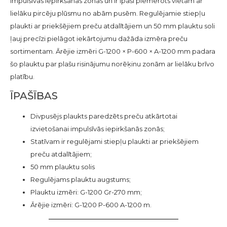
impulsīvās iepirkšanās zonās un ir īpaši piemērots vietām ar
lielāku pircēju plūsmu no abām pusēm. Regulējamie stiepļu
plaukti ar priekšējiem preču atdalītājiem un 50 mm plauktu soli
ļauj precīzi pielāgot iekārtojumu dažāda izmēra preču
sortimentam. Ārējie izmēri G-1200 × P-600 × A-1200 mm padara
šo plauktu par plašu risinājumu norēķinu zonām ar lielāku brīvo
platību.
ĪPAŠĪBAS
Divpusējs plaukts paredzēts preču atkārtotai
izvietošanai impulsīvās iepirkšanās zonās;
Statīvam ir regulējami stiepļu plaukti ar priekšējiem
preču atdalītājiem;
50 mm plauktu solis
Regulējams plauktu augstums;
Plauktu izmēri: G-1200 Gr-270 mm;
Ārējie izmēri: G-1200 P-600 A-1200 m.