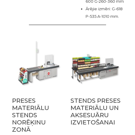
600 G-260-360 mm
Ārējie izmēri: G-618
P-535 A-1010 mm.
PRESES
STENDS PRESES
MATERIĀLU
MATERIĀLU UN
STENDS
AKSESUĀRU
NORĒĶINU
IZVIETOŠANAI
ZONĀ