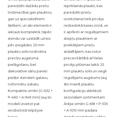
paredzēti dažādu preču
iepirkšanās plaukti, kas
tirdzniecībai gan plauktos,
paredzēti preču
gan uz specializētiem
izvietošanai tieši pircēja
āķīšiem, un abi elementi ir
redzeslokā kases zonā, un
iekļauti komplektā, tāpēc
ir aprīkoti ar regulējamiem
stendu var uzstādīt uzreiz
stiepļu plauktiem ar
pēc piegādes. 25 mm
priekšējiem preču
plauktu solis nodrošina
atdalītājiem, kas notur
precīzu augstuma
preces kārtībā arī lielas
pielāgošanu, bet
pircēju plūsmas laikā. 25
dekoratīvie sānu paneļi
mm plauktu solis un viegli
piešķir stendam gatavu,
regulējams augstums ļauj
noformētu izskatu.
ātri mainīt plauktu
Kompaktie izmēri (G-632 ×
konfigurāciju atbilstoši
P-460 × A-949 mm) ļauj šo
sezonālam sortimentam.
modeli izvietot pat
Ārējie izmēri G-618 × P-535
ierobežotā telpā pie
× A-1010 mm padara
kases.
stendu piemērotu vidēja