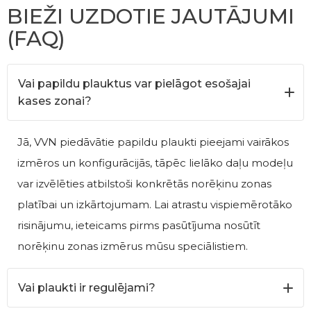
BIEŽI UZDOTIE JAUTĀJUMI
(FAQ)
Vai papildu plauktus var pielāgot esošajai
kases zonai?
Jā, VVN piedāvātie papildu plaukti pieejami vairākos
izmēros un konfigurācijās, tāpēc lielāko daļu modeļu
var izvēlēties atbilstoši konkrētās norēķinu zonas
platībai un izkārtojumam. Lai atrastu vispiemērotāko
risinājumu, ieteicams pirms pasūtījuma nosūtīt
norēķinu zonas izmērus mūsu speciālistiem.
Vai plaukti ir regulējami?