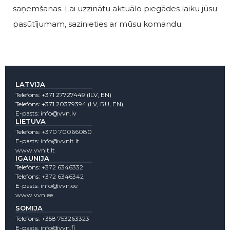
saņemšanas. Lai uzzinātu aktuālo piegādes laiku jūsu
pasūtījumam, sazinieties ar mūsu komandu.
LATVIJA
Telefons:
+371 27727449
(lLV, EN)
Telefons:
+371 20379394
(LV, RU, EN)
E-pasts:
info@vvn.lv
LIETUVA
Telefons:
+370 70066080
E-pasts:
info@vvnlt.lt
www.vvnlt.lt
IGAUNIJA
Telefons:
+372 6346332
Telefons:
+372 6346342
E-pasts:
info@vvn.ee
www.vvn.ee
SOMIJA
Telefons:
+358 753263323
E-pasts:
info@vvn.fi