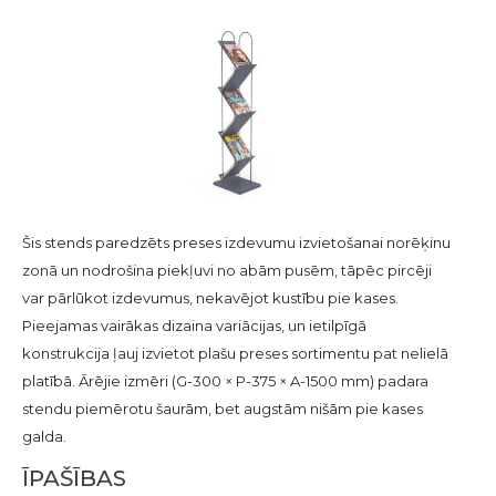
Šis stends paredzēts preses izdevumu izvietošanai norēķinu
zonā un nodrošina piekļuvi no abām pusēm, tāpēc pircēji
var pārlūkot izdevumus, nekavējot kustību pie kases.
Pieejamas vairākas dizaina variācijas, un ietilpīgā
konstrukcija ļauj izvietot plašu preses sortimentu pat nelielā
platībā. Ārējie izmēri (G-300 × P-375 × A-1500 mm) padara
stendu piemērotu šaurām, bet augstām nišām pie kases
galda.
ĪPAŠĪBAS