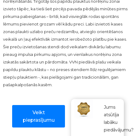
norēķināšanās. Tirgotāji šos papildu plauktus norēķinu zonai
izvieto tāpēc, ka tieši šeit pircējs pavada pēdējās minūtes pirms
pirkuma pabeigšanas – brīdi, kad visvieglāk rodas spontāns
lēmums pievienot grozam vēl kādu preci. Labi izvietoti kases
zonas plaukti uzlabo preču redzamību, atvieglo orientēšanos
veikalā un ļauj efektīvāk izmantot ierobežoto platību pie kases.
Šie preču izvietošanas stendi dod veikalam divkāršu labumu:
pieaug impulsa pirkumu apjoms, un vienlaikus norēķinu zona
izskatās sakārtota un pārdomāta. VVN piedāvā plašu veikala
papildu plauktu klāstu – no preses stendiem līdz regulējamiem
stiepļu plauktiem -, kas pielāgojami gan tradicionālām, gan
pašapkalpošanās kasēm.
Jums
Veikt
atsūtīja
pieprasījumu
labāku
piedāvājumu?