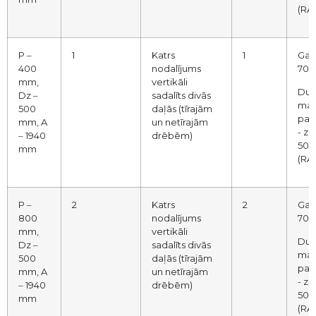
(RA
P ‒
1
Katrs
1
Gai
400
nodalījums
7035
mm,
vertikāli
Dur
Dz ‒
sadalīts divās
mak
500
daļās (tīrajām
pap
mm, A
un netīrajām
- zi
‒ 1940
drēbēm)
5012
mm
(RA
P ‒
2
Katrs
2
Gai
800
nodalījums
7035
mm,
vertikāli
Dur
Dz ‒
sadalīts divās
mak
500
daļās (tīrajām
pap
mm, A
un netīrajām
- zi
‒ 1940
drēbēm)
5012
mm
(RA