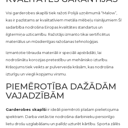
Visi garderobes skapīši tiek ražoti Polijā uzņēmumā “Malow”,
kas ir pazīstams ar kvalitatīviem metāla mēbeļu risinājumiem Šī
sadarbība nodrošina Eiropas kvalitātes standartus un
ilgtermiņa uzticamību. Ražotājs izmanto tikai sertificētus
materiālus un mūsdienīgas ražošanas tehnoloģijas.
Izmantotie tērauda materiāli ir speciāli apstrādāti, lai
nodrošinātu korozijas pretestību un mehānisko izturību.
Krāsojums tiek veikts ar pulverveida krāsām, kas nodrošina
izturīgu un viegli kopjamu virsmu.
PIEMĒROTĪBA DAŽĀDĀM
VAJADZĪBĀM
Garderobes skapīši
ir ideāli piemēroti plašam pielietojuma
spektram. Darba vietās tie nodrošina darbinieku personīgo
lietu drošu uzglabāšanu un palīdz uzturēt kārtību. Sporta zālēs