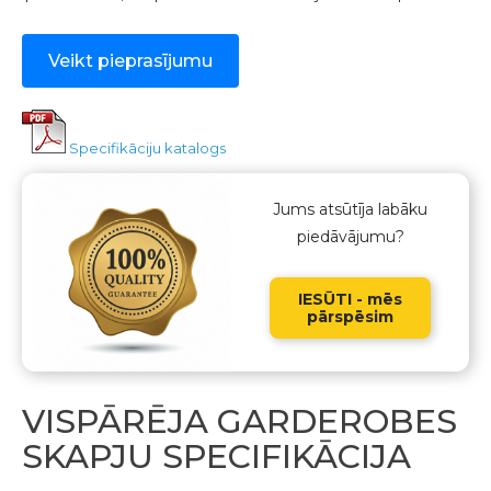
Veikt pieprasījumu
Specifikāciju katalogs
Jums atsūtīja labāku
piedāvājumu?
IESŪTI - mēs
pārspēsim
VISPĀRĒJA GARDEROBES
SKAPJU SPECIFIKĀCIJA