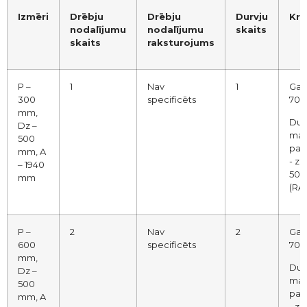
Izmēri
Drēbju
Drēbju
Durvju
Krā
nodalījumu
nodalījumu
skaits
skaits
raksturojums
P ‒
1
Nav
1
Gai
300
specificēts
7035
mm,
Dur
Dz ‒
mak
500
pap
mm, A
- zi
‒ 1940
5012
mm
(RA
P ‒
2
Nav
2
Gai
600
specificēts
7035
mm,
Dur
Dz ‒
mak
500
pap
mm, A
- zi