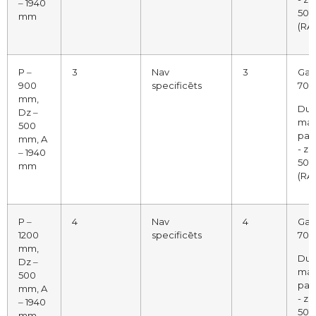
‒ 1940
5012
mm
(RA
P ‒
3
Nav
3
Gai
900
specificēts
7035
mm,
Dur
Dz ‒
mak
500
pap
mm, A
- zi
‒ 1940
5012
mm
(RA
P ‒
4
Nav
4
Gai
1200
specificēts
7035
mm,
Dur
Dz ‒
mak
500
pap
mm, A
- zi
‒ 1940
5012
mm