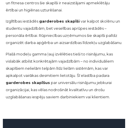
un fitnesa centros šie skapīši ir neaizstājami apmeklētāju
ērtībai un higiēnas uzturēšanai.
Izglītības iestādēs
garderobes skapīši
var kalpot skolēnu un
studentu vajadzībām, bet veselības aprūpes iestādēs –
personāla ērtībai. Rūpniecības uzņēmumos šie skapīši palīdz
organizēt darba apģērba un aizsardzības līdzekļu uzglabāšanu.
Plašā modeļu gamma ļauj izvēlēties tieši to risinājumu, kas
vislabāk atbilst konkrētajām vajadzībām – no individuāliem
skapīšiem nelielām telpām līdz lielām sistēmām, kas var
apkalpot vairākas desmitiem lietotāju. Šī elastība padara
garderobes skapīšus
par universālu risinājumu jebkurai
organizācijai, kas vēlas nodrošināt kvalitatīvu un drošu
uzglabāšanas iespēju saviem darbiniekiem vai klientiem.