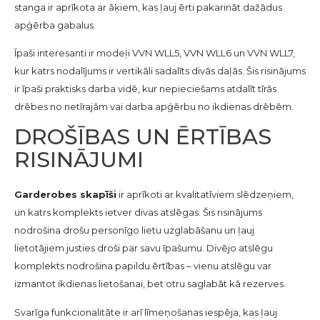
stanga ir aprīkota ar āķiem, kas ļauj ērti pakarināt dažādus
apģērba gabalus.
Īpaši interesanti ir modeļi VVN WLL5, VVN WLL6 un VVN WLL7,
kur katrs nodalījums ir vertikāli sadalīts divās daļās. Šis risinājums
ir īpaši praktisks darba vidē, kur nepieciešams atdalīt tīrās
drēbes no netīrajām vai darba apģērbu no ikdienas drēbēm.
DROŠĪBAS UN ĒRTĪBAS
RISINĀJUMI
Garderobes skapīši
ir aprīkoti ar kvalitatīviem slēdzeņiem,
un katrs komplekts ietver divas atslēgas. Šis risinājums
nodrošina drošu personīgo lietu uzglabāšanu un ļauj
lietotājiem justies droši par savu īpašumu. Divējo atslēgu
komplekts nodrošina papildu ērtības – vienu atslēgu var
izmantot ikdienas lietošanai, bet otru saglabāt kā rezerves.
Svarīga funkcionalitāte ir arī līmeņošanas iespēja, kas ļauj