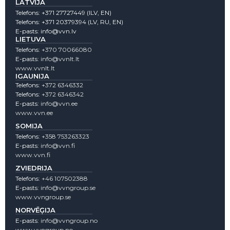
LATVIJA
Telefons:
+371 27727449
(lLV, EN)
Telefons:
+371 20379394
(LV, RU, EN)
E-pasts:
info@vvn.lv
LIETUVA
Telefons:
+370 70066080
E-pasts:
info@vvnlt.lt
www.vvnlt.lt
IGAUNIJA
Telefons:
+372 6346332
Telefons:
+372 6346342
E-pasts:
info@vvn.ee
www.vvn.ee
SOMIJA
Telefons:
+358 753263323
E-pasts:
info@vvn.fi
www.vvn.fi
ZVIEDRIJA
Telefons:
+46 107502388
E-pasts:
info@vvngroup.se
www.vvngroup.se
NORVĒĢIJA
E-pasts:
info@vvngroup.no
www.vvngroup.no