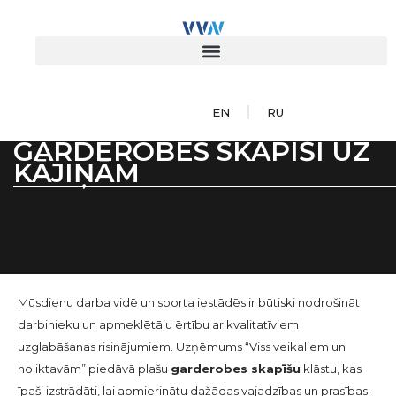
EN
RU
GARDEROBES SKAPĪŠI UZ
KĀJIŅĀM
Mūsdienu darba vidē un sporta iestādēs ir būtiski nodrošināt
darbinieku un apmeklētāju ērtību ar kvalitatīviem
uzglabāšanas risinājumiem. Uzņēmums “Viss veikaliem un
noliktavām” piedāvā plašu
garderobes skapīšu
klāstu, kas
īpaši izstrādāti, lai apmierinātu dažādas vajadzības un prasības.