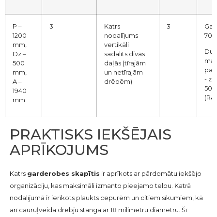
P ‒
3
Katrs
3
Gai
1200
nodalījums
7035
mm,
vertikāli
Dur
Dz ‒
sadalīts divās
mak
500
daļās (tīrajām
pap
mm,
un netīrajām
- zi
A ‒
drēbēm)
5012
1940
(RA
mm
PRAKTISKS IEKŠĒJAIS
APRĪKOJUMS
Katrs
garderobes skapītis
ir aprīkots ar pārdomātu iekšējo
organizāciju, kas maksimāli izmanto pieejamo telpu. Katrā
nodalījumā ir ierīkots plaukts cepurēm un citiem sīkumiem, kā
arī cauruļveida drēbju stanga ar 18 milimetru diametru. Šī