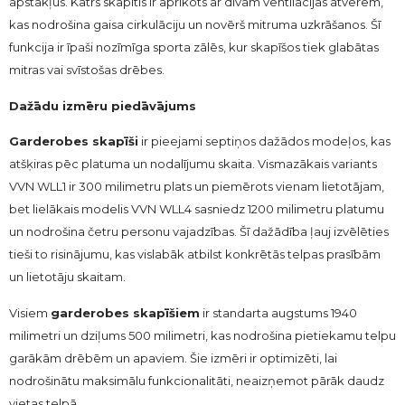
apstākļus. Katrs skapītis ir aprīkots ar divām ventilācijas atverēm,
kas nodrošina gaisa cirkulāciju un novērš mitruma uzkrāšanos. Šī
funkcija ir īpaši nozīmīga sporta zālēs, kur skapīšos tiek glabātas
mitras vai svīstošas drēbes.
Dažādu izmēru piedāvājums
Garderobes skapīši
ir pieejami septiņos dažādos modeļos, kas
atšķiras pēc platuma un nodalījumu skaita. Vismazākais variants
VVN WLL1 ir 300 milimetru plats un piemērots vienam lietotājam,
bet lielākais modelis VVN WLL4 sasniedz 1200 milimetru platumu
un nodrošina četru personu vajadzības. Šī dažādība ļauj izvēlēties
tieši to risinājumu, kas vislabāk atbilst konkrētās telpas prasībām
un lietotāju skaitam.
Visiem
garderobes skapīšiem
ir standarta augstums 1940
milimetri un dziļums 500 milimetri, kas nodrošina pietiekamu telpu
garākām drēbēm un apaviem. Šie izmēri ir optimizēti, lai
nodrošinātu maksimālu funkcionalitāti, neaizņemot pārāk daudz
vietas telpā.