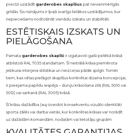
precīzi uzstādīt
garderobes skapīšus
pat nevienmērīgās
grīdās. Šis risinājums ir īpaši svarīgs lielākos uzstādījumos, kur
nepieciešams nodrošināt vienādu izskatu un stabilitāti.
ESTĒTISKAIS IZSKATS UN
PIELĀGOŠANA
Pamata
garderobes skapīši
ir izgatavoti gaiši pelēkā krāsā
atbilstoši RAL 7035 standartam. Šī neitrālā krāsa piemērota
jebkurai interjera stilistikai un neizceļas pārāk spilgti. Tomēr
tiem, kas vēlas pielāgot skapīšus konkrētai dizaina koncepcijai,
ir pieejama papildu iespēja – durvju krāsošana zilā (RAL 5010 vai
5012) vai sarkanā (RAL 3005) krāsā.
Šī krāsu dažādība ļauj izveidot konsekventu vizuālo identitāti
sporta zālēs vai darba vietās, kur konkrētas krāsas var norādīt
uz dažādām komandām, nodaļām vai lietotāju grupām.
KVALITĀTES GARANTIJAS