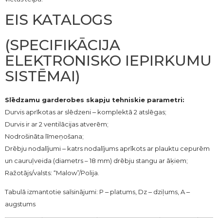
EIS KATALOGS
(SPECIFIKĀCIJA
ELEKTRONISKO IEPIRKUMU
SISTĒMAI)
Slēdzamu garderobes skapju tehniskie parametri:
Durvis aprīkotas ar slēdzeni ‒ komplektā 2 atslēgas;
Durvis ir ar 2 ventilācijas atverēm;
Nodrošināta līmeņošana;
Drēbju nodalījumi ‒ katrs nodalījums aprīkots ar plauktu cepurēm
un cauruļveida (diametrs – 18 mm) drēbju stangu ar āķiem;
Ražotājs/valsts: “Malow”/Polija.
Tabulā izmantotie saīsinājumi: P ‒ platums, Dz ‒ dziļums, A ‒
augstums