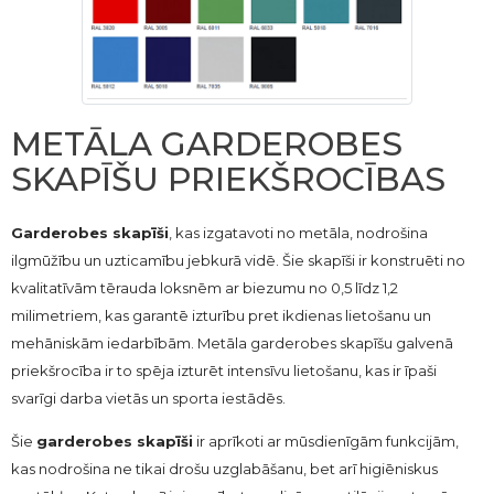
METĀLA GARDEROBES
SKAPĪŠU PRIEKŠROCĪBAS
Garderobes skapīši
, kas izgatavoti no metāla, nodrošina
ilgmūžību un uzticamību jebkurā vidē. Šie skapīši ir konstruēti no
kvalitatīvām tērauda loksnēm ar biezumu no 0,5 līdz 1,2
milimetriem, kas garantē izturību pret ikdienas lietošanu un
mehāniskām iedarbībām. Metāla garderobes skapīšu galvenā
priekšrocība ir to spēja izturēt intensīvu lietošanu, kas ir īpaši
svarīgi darba vietās un sporta iestādēs.
Šie
garderobes skapīši
ir aprīkoti ar mūsdienīgām funkcijām,
kas nodrošina ne tikai drošu uzglabāšanu, bet arī higiēniskus