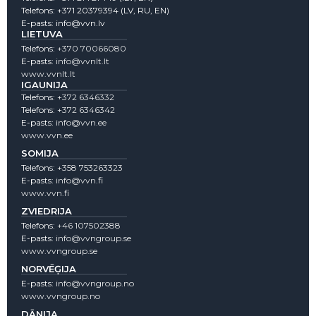
Telefons:
+371 20379394
(LV, RU, EN)
E-pasts:
info@vvn.lv
LIETUVA
Telefons:
+370 70066080
E-pasts:
info@vvnlt.lt
www.vvnlt.lt
IGAUNIJA
Telefons:
+372 6346332
Telefons:
+372 6346342
E-pasts:
info@vvn.ee
www.vvn.ee
SOMIJA
Telefons:
+358 753263323
E-pasts:
info@vvn.fi
www.vvn.fi
ZVIEDRIJA
Telefons:
+46 107502388
E-pasts:
info@vvngroup.se
www.vvngroup.se
NORVĒĢIJA
E-pasts:
info@vvngroup.no
www.vvngroup.no
DĀNIJA