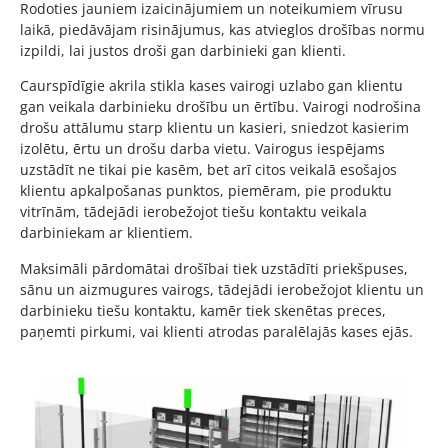
Rodoties jauniem izaicinājumiem un noteikumiem vīrusu
laikā, piedāvājam risinājumus, kas atvieglos drošības normu
izpildi, lai justos droši gan darbinieki gan klienti.
Caurspīdīgie akrila stikla kases vairogi uzlabo gan klientu
gan veikala darbinieku drošību un ērtību. Vairogi nodrošina
drošu attālumu starp klientu un kasieri, sniedzot kasierim
izolētu, ērtu un drošu darba vietu. Vairogus iespējams
uzstādīt ne tikai pie kasēm, bet arī citos veikalā esošajos
klientu apkalpošanas punktos, piemēram, pie produktu
vitrīnām, tādejādi ierobežojot tiešu kontaktu veikala
darbiniekam ar klientiem.
Maksimāli pārdomātai drošībai tiek uzstādīti priekšpuses,
sānu un aizmugures vairogs, tādejādi ierobežojot klientu un
darbinieku tiešu kontaktu, kamēr tiek skenētas preces,
paņemti pirkumi, vai klienti atrodas paralēlajās kases ejās.