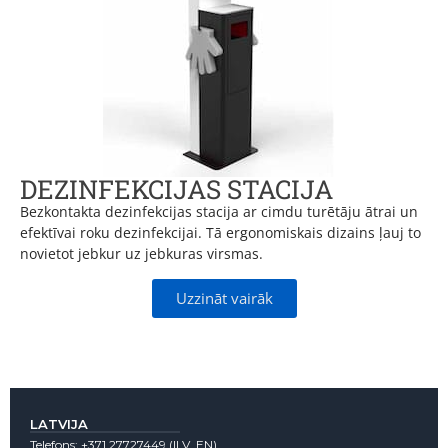
DEZINFEKCIJAS STACIJA
Bezkontakta dezinfekcijas stacija ar cimdu turētāju ātrai un
efektīvai roku dezinfekcijai. Tā ergonomiskais dizains ļauj to
novietot jebkur uz jebkuras virsmas.
Uzzināt vairāk
LATVIJA
Telefons:
+371 27727449
(lLV, EN)