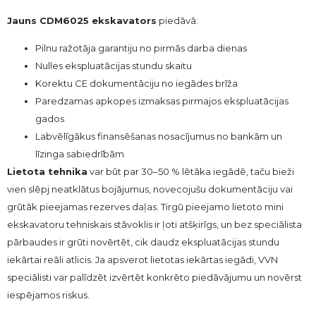
Jauns CDM6025 ekskavators
piedāvā:
Pilnu ražotāja garantiju no pirmās darba dienas
Nulles ekspluatācijas stundu skaitu
Korektu CE dokumentāciju no iegādes brīža
Paredzamas apkopes izmaksas pirmajos ekspluatācijas
gados
Labvēlīgākus finansēšanas nosacījumus no bankām un
līzinga sabiedrībām
Lietota tehnika
var būt par 30–50 % lētāka iegādē, taču bieži
vien slēpj neatklātus bojājumus, novecojušu dokumentāciju vai
grūtāk pieejamas rezerves daļas. Tirgū pieejamo lietoto mini
ekskavatoru tehniskais stāvoklis ir ļoti atšķirīgs, un bez speciālista
pārbaudes ir grūti novērtēt, cik daudz ekspluatācijas stundu
iekārtai reāli atlicis. Ja apsverot lietotas iekārtas iegādi, VVN
speciālisti var palīdzēt izvērtēt konkrēto piedāvājumu un novērst
iespējamos riskus.