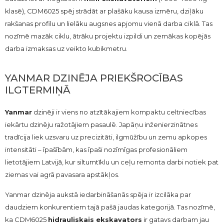
klasē), CDM6025 spēj strādāt ar plašāku kausa izmēru, dziļāku
rakšanas profilu un lielāku augsnes apjomu vienā darba ciklā. Tas
nozīmē mazāk ciklu, ātrāku projektu izpildi un zemākas kopējās
darba izmaksas uz veikto kubikmetru.
YANMAR DZINĒJA PRIEKŠROCĪBAS
ILGTERMIŅĀ
Yanmar
dzinēji ir viens no atzītākajiem kompaktu celtniecības
iekārtu dzinēju ražotājiem pasaulē. Japāņu inženierzinātnes
tradīcija liek uzsvaru uz precizitāti, ilgmūžību un zemu apkopes
intensitāti – īpašībām, kas īpaši nozīmīgas profesionāliem
lietotājiem Latvijā, kur siltumtīklu un ceļu remonta darbi notiek pat
ziemas vai agrā pavasara apstākļos.
Yanmar dzinēja aukstā iedarbināšanās spēja ir izcilāka par
daudziem konkurentiem tajā pašā jaudas kategorijā. Tas nozīmē,
ka CDM6025
hidrauliskais ekskavators
ir gatavs darbam jau