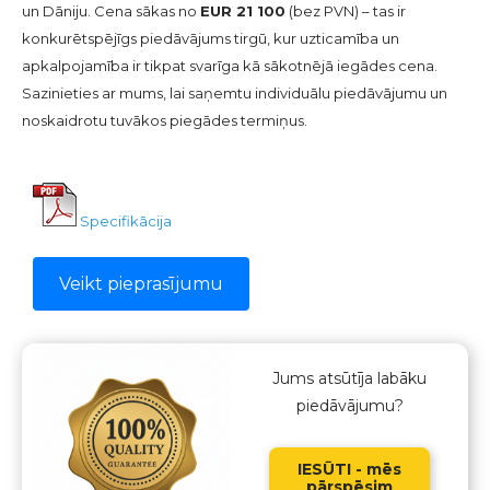
un Dāniju. Cena sākas no
EUR 21 100
(bez PVN) – tas ir
konkurētspējīgs piedāvājums tirgū, kur uzticamība un
apkalpojamība ir tikpat svarīga kā sākotnējā iegādes cena.
Sazinieties ar mums, lai saņemtu individuālu piedāvājumu un
noskaidrotu tuvākos piegādes termiņus.
Specifikācija
Veikt pieprasījumu
Jums atsūtīja labāku
piedāvājumu?
IESŪTI - mēs
pārspēsim