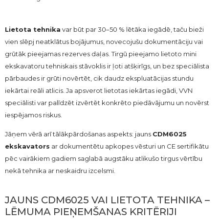
Lietota tehnika
var būt par 30–50 % lētāka iegādē, taču bieži
vien slēpj neatklātus bojājumus, novecojušu dokumentāciju vai
grūtāk pieejamas rezerves daļas. Tirgū pieejamo lietoto mini
ekskavatoru tehniskais stāvoklis ir ļoti atšķirīgs, un bez speciālista
pārbaudes ir grūti novērtēt, cik daudz ekspluatācijas stundu
iekārtai reāli atlicis. Ja apsverot lietotas iekārtas iegādi, VVN
speciālisti var palīdzēt izvērtēt konkrēto piedāvājumu un novērst
iespējamos riskus.
Jāņem vērā arī tālākpārdošanas aspekts: jauns
CDM6025
ekskavators
ar dokumentētu apkopes vēsturi un CE sertifikātu
pēc vairākiem gadiem saglabā augstāku atlikušo tirgus vērtību
nekā tehnika ar neskaidru izcelsmi.
JAUNS CDM6025 VAI LIETOTA TEHNIKA –
LĒMUMA PIEŅEMŠANAS KRITĒRIJI