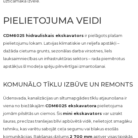
uzticamāka izvēle.
PIELIETOJUMA VEIDI
CDM6025 hidrauliskais ekskavators
ir pielāgots plašam
pielietojumu lokam. Latvijas klimatiskie un reljefa apstākļi –
dažāda cietuma grunts, sezonālas darba virsotnes, liels
lauksaimniecības un infrastruktūras sektors – rada piemērotus
apstākļus šī modeļa spēju pilnvērtīgai izmantošanai.
KOMUNĀLO TĪKLU IZBŪVE UN REMONTS
Ūdensvada, kanalizācijas un siltumapgādes tīklu atjaunošana ir
viena no biežākajām
CDM6025 ekskavatora
pielietojuma
jomām pilsētās un ciemos. Šis
mini ekskavators
var uzrakt
šauras, precīzas tranšejas blīvi apbūvētā vidē, nelietojot smagāku
tehniku, kas varētu sabojāt ceļa segumu vai blakus esošās
komunikācijas. Rakšanas dziļums
2 700 mm
aptver visas tipiskās