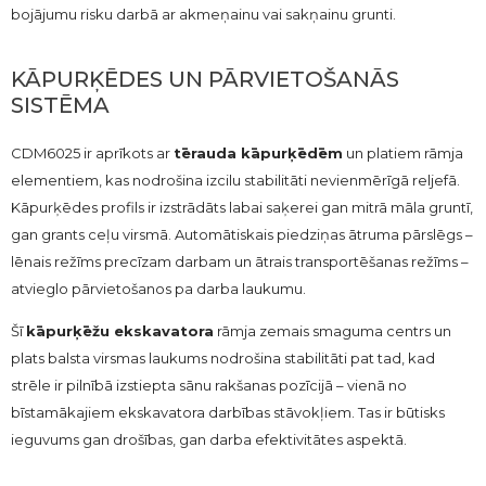
bojājumu risku darbā ar akmeņainu vai sakņainu grunti.
KĀPURĶĒDES UN PĀRVIETOŠANĀS
SISTĒMA
CDM6025 ir aprīkots ar
tērauda kāpurķēdēm
un platiem rāmja
elementiem, kas nodrošina izcilu stabilitāti nevienmērīgā reljefā.
Kāpurķēdes profils ir izstrādāts labai saķerei gan mitrā māla gruntī,
gan grants ceļu virsmā. Automātiskais piedziņas ātruma pārslēgs –
lēnais režīms precīzam darbam un ātrais transportēšanas režīms –
atvieglo pārvietošanos pa darba laukumu.
Šī
kāpurķēžu ekskavatora
rāmja zemais smaguma centrs un
plats balsta virsmas laukums nodrošina stabilitāti pat tad, kad
strēle ir pilnībā izstiepta sānu rakšanas pozīcijā – vienā no
bīstamākajiem ekskavatora darbības stāvokļiem. Tas ir būtisks
ieguvums gan drošības, gan darba efektivitātes aspektā.