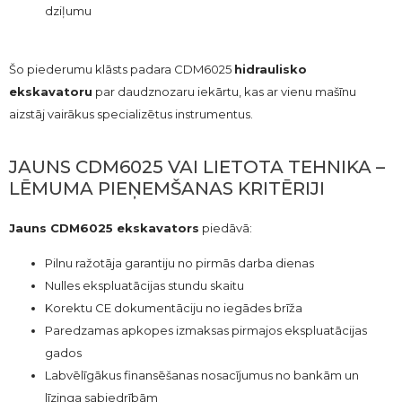
dziļumu
Šo piederumu klāsts padara CDM6025
hidraulisko
ekskavatoru
par daudznozaru iekārtu, kas ar vienu mašīnu
aizstāj vairākus specializētus instrumentus.
JAUNS CDM6025 VAI LIETOTA TEHNIKA –
LĒMUMA PIEŅEMŠANAS KRITĒRIJI
Jauns CDM6025 ekskavators
piedāvā:
Pilnu ražotāja garantiju no pirmās darba dienas
Nulles ekspluatācijas stundu skaitu
Korektu CE dokumentāciju no iegādes brīža
Paredzamas apkopes izmaksas pirmajos ekspluatācijas
gados
Labvēlīgākus finansēšanas nosacījumus no bankām un
līzinga sabiedrībām