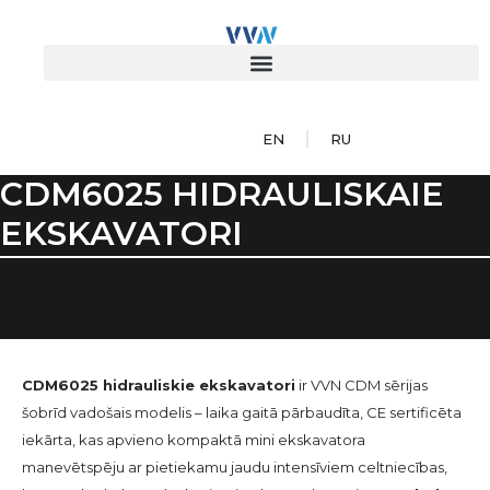
EN
RU
CDM6025 HIDRAULISKAIE
EKSKAVATORI
CDM6025 hidrauliskie ekskavatori
ir VVN CDM sērijas
šobrīd vadošais modelis – laika gaitā pārbaudīta, CE sertificēta
iekārta, kas apvieno kompaktā mini ekskavatora
manevētspēju ar pietiekamu jaudu intensīviem celtniecības,