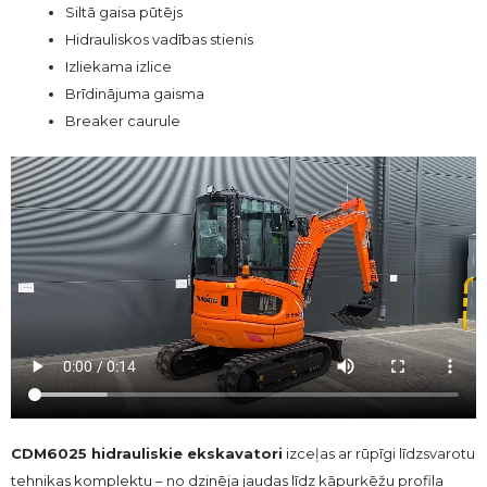
Siltā gaisa pūtējs
Hidrauliskos vadības stienis
Izliekama izlice
Brīdinājuma gaisma
Breaker caurule
CDM6025 hidrauliskie ekskavatori
izceļas ar rūpīgi līdzsvarotu
tehnikas komplektu – no dzinēja jaudas līdz kāpurķēžu profila