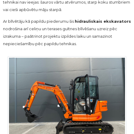
tehnikai nav ieejas: šauros vārtu atvērumos, starp koku stumbriem
vai cieši apbūvētu māju starpā.
Ar blīvētāju kā papildu piederumu šis
hidrauliskais ekskavators
nodrošina arī celiņu un terases gultnes blīvēšanu uzreiz pēc
izrakuma – paātrinot projektu izpildes laiku un samazinot
nepieciešamību pēc papildu tehnikas.