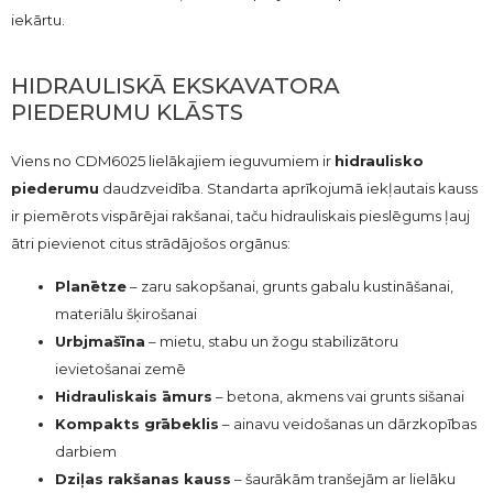
iekārtu.
HIDRAULISKĀ EKSKAVATORA
PIEDERUMU KLĀSTS
Viens no CDM6025 lielākajiem ieguvumiem ir
hidraulisko
piederumu
daudzveidība. Standarta aprīkojumā iekļautais kauss
ir piemērots vispārējai rakšanai, taču hidrauliskais pieslēgums ļauj
ātri pievienot citus strādājošos orgānus:
Planētze
– zaru sakopšanai, grunts gabalu kustināšanai,
materiālu šķirošanai
Urbjmašīna
– mietu, stabu un žogu stabilizātoru
ievietošanai zemē
Hidrauliskais āmurs
– betona, akmens vai grunts sišanai
Kompakts grābeklis
– ainavu veidošanas un dārzkopības
darbiem
Dziļas rakšanas kauss
– šaurākām tranšejām ar lielāku