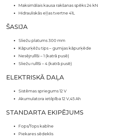
Maksimālais kausa rakšanas spēks 24 kN
Hidrauliskās eļļas tvertne 41L
ŠASIJA
Sliežu platums 300 mm
Kāpurķēžu tips – gumijas kāpurķēde
Nesējrullīši – 1 (katrā pusē)
Sliežu rullīši – 4 (katrā pusē)
ELEKTRISKĀ DAĻA
Sistēmas spriegums 12 V
Akumulatora ietilpība 12 V,45 Ah
STANDARTA EKIPĒJUMS
Fops/Tops kabīne
Piekares sēdeklis