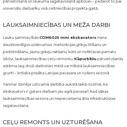
pārvietošanā un laukuma sagatavošanā apbūvei – padarot to par
universālu darbarīku visā celtniecības projekta gaitā.
LAUKSAIMNIECĪBAS UN MEŽA DARBI
Lauku saimniecībās
CDM6025 mini ekskavators
risina
daudzveidīgus uzdevumus: meliorācijas grāvju tīrīšanu un
padziļināšanu, jaunu grāvju rakšanu, kūts un noliktavas pamatu
izbūvi, lauksaimniecības ceļu remontu.
Kāpurķēžu
pārvietošanās
sistēma ļauj droši darboties mitrā vai mīkstā lauksaimniecības
gruntī – kritiska prasība Latvijas pavasara un rudens sezonā.
Yanmar dzinēja uzticamā darbība aukstā laikā nozīmē, ka
ekskavators ir gatavs darbam jau agrā pavasarī, kad sākas
lauksaimniecības sezona un nepieciešama ātra infrastruktūras
sagatavošana.
CEĻU REMONTS UN UZTURĒŠANA