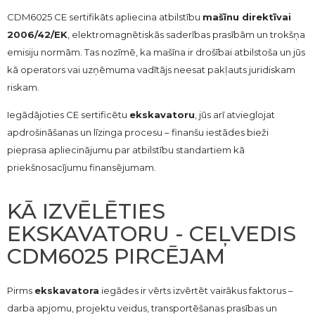
CDM6025 CE sertifikāts apliecina atbilstību
mašīnu direktīvai
2006/42/EK
, elektromagnētiskās saderības prasībām un trokšņa
emisiju normām. Tas nozīmē, ka mašīna ir drošībai atbilstoša un jūs
kā operators vai uzņēmuma vadītājs neesat pakļauts juridiskam
riskam.
Iegādājoties CE sertificētu
ekskavatoru
, jūs arī atvieglojat
apdrošināšanas un līzinga procesu – finanšu iestādes bieži
pieprasa apliecinājumu par atbilstību standartiem kā
priekšnosacījumu finansējumam.
KĀ IZVĒLĒTIES
EKSKAVATORU - CEĻVEDIS
CDM6025 PIRCĒJAM
Pirms
ekskavatora
iegādes ir vērts izvērtēt vairākus faktorus –
darba apjomu, projektu veidus, transportēšanas prasības un