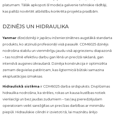
platumam. Tālāk apkopoti šī modeļa galvenie tehniskie rādītāji,
kas palīdz novērtēt atbilstību konkrēta projekta prasībām.
DZINĒJS UN HIDRAULIKA
Yanmar
dīzeļdzinēji ir japāņu inženierzinātnes augstākā standarta
produkts, ko atzinuši profesionāļi visā pasaulē. CDM6025 dzinējs
nodrošina stabilu un vienmērīgu jaudu visā apgriezienu diapazonā
– tas nozīmē efektīvu darbu gan lēnā un precīzā rakšanā, gan
intensīvā augsnes izkraušanā. Dzinēja konstrukcija ir optimizēta
zemam degvielas patēriņam, kas ilgtermiņā būtiski samazina
ekspluatācijas izmaksas.
Hidrauliskā sistēma
ir CDM6025 darba sirdspuksts. Divplūsmas
hidraulika nodrošina, ka strēles, rokas un kausa kustības notiek
vienlaicīgi un bez jaudas zudumiem – tas ļauj pieredzējušam
operatoram veikt sarežģītas un precīzas darbības ar minimālu
piepūli. Hidrauliskie cilindri ir izvietoti tā, lai mazinātu ārējo