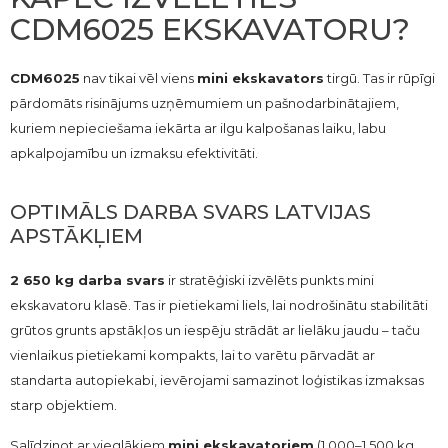
CDM6025 EKSKAVATORU?
CDM6025
nav tikai vēl viens
mini ekskavators
tirgū. Tas ir rūpīgi
pārdomāts risinājums uzņēmumiem un pašnodarbinātajiem,
kuriem nepieciešama iekārta ar ilgu kalpošanas laiku, labu
apkalpojamību un izmaksu efektivitāti.
OPTIMĀLS DARBA SVARS LATVIJAS
APSTĀKĻIEM
2 650 kg darba svars
ir stratēģiski izvēlēts punkts mini
ekskavatoru klasē. Tas ir pietiekami liels, lai nodrošinātu stabilitāti
grūtos grunts apstākļos un iespēju strādāt ar lielāku jaudu – taču
vienlaikus pietiekami kompakts, lai to varētu pārvadāt ar
standarta autopiekabi, ievērojami samazinot loģistikas izmaksas
starp objektiem.
Salīdzinot ar vieglākiem
mini ekskavatoriem
(1 000–1 500 kg