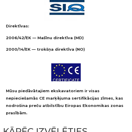
Direktīvas:
2006/42/EK — Mašīnu direktīva (MD)
2000/14/EK — trokšņa direktīva (NO)
Mūsu piedāvātajiem ekskavatoriem ir visas
nepieciešamās CE marķējuma sertifikācijas zīmes, kas
nodrošina preču atbilstību Eiropas Ekonomikas zonas
prasībām.
KĀPĒC IZVĒLĒTIES