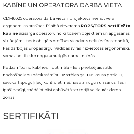
KABĪNE UN OPERATORA DARBA VIETA
CDM6025 operatora darba vieta ir projektēta ņemot vērā
ergonomijas prasības. Pilnībā aizverama
ROPS/FOPS sertificēta
kabīne
aizsargā operatoru no krītošiem objektiem un apgāšanās
situācijām – tas ir obligāts drošības standarts celtniecības tehnikā,
kas darbojas Eiropas tirgū. Vadības sviras ir izvietotas ergonomiski,
samazinot fizisko nogurumu ilgās darba maiņās.
Redzamība no kabīnes ir optimāla – liels priekšējais stikls
nodrošina labu pārskatāmību uz strēles galu un kausa pozīciju,
savukārt spoguļi ļauj kontrolēt mašīnas aizmuguri un sānus. Tas ir
īpaši svarīgi, strādājot blīvi apbūvētā teritorijā vai šaurās darba
zonās.
SERTIFIKĀTI