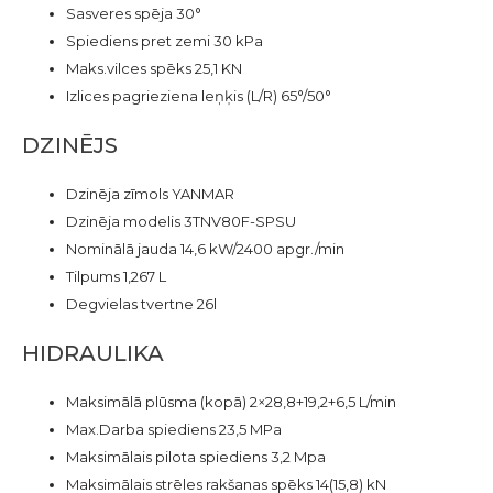
Sasveres spēja 30°
Spiediens pret zemi 30 kPa
Maks.vilces spēks 25,1 KN
Izlices pagrieziena leņķis (L/R) 65°/50°
DZINĒJS
Dzinēja zīmols YANMAR
Dzinēja modelis 3TNV80F-SPSU
Nominālā jauda 14,6 kW/2400 apgr./min
Tilpums 1,267 L
Degvielas tvertne 26l
HIDRAULIKA
Maksimālā plūsma (kopā) 2×28,8+19,2+6,5 L/min
Max.Darba spiediens 23,5 MPa
Maksimālais pilota spiediens 3,2 Mpa
Maksimālais strēles rakšanas spēks 14(15,8) kN