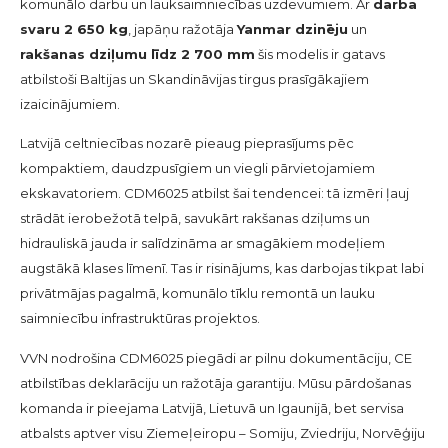
komunālo darbu un lauksaimniecības uzdevumiem. Ar
darba
svaru 2 650 kg
, japāņu ražotāja
Yanmar dzinēju
un
rakšanas dziļumu līdz 2 700 mm
šis modelis ir gatavs
atbilstoši Baltijas un Skandināvijas tirgus prasīgākajiem
izaicinājumiem.
Latvijā celtniecības nozarē pieaug pieprasījums pēc
kompaktiem, daudzpusīgiem un viegli pārvietojamiem
ekskavatoriem. CDM6025 atbilst šai tendencei: tā izmēri ļauj
strādāt ierobežotā telpā, savukārt rakšanas dziļums un
hidrauliskā jauda ir salīdzināma ar smagākiem modeļiem
augstākā klases līmenī. Tas ir risinājums, kas darbojas tikpat labi
privātmājas pagalmā, komunālo tīklu remontā un lauku
saimniecību infrastruktūras projektos.
VVN nodrošina CDM6025 piegādi ar pilnu dokumentāciju, CE
atbilstības deklarāciju un ražotāja garantiju. Mūsu pārdošanas
komanda ir pieejama Latvijā, Lietuvā un Igaunijā, bet servisa
atbalsts aptver visu Ziemeļeiropu – Somiju, Zviedriju, Norvēģiju