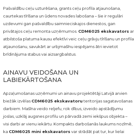
Pašvaldību ceļu uzturēšana, grants ceļu profila atjaunošana,
caurtekas tīrīšana un ūdens novades labošana – šie ir regulāri
uzdevumi gan pašvaldību saimnieciskajos dienestos, gan
privātajos ceļu remonta uzņēmumos.
CDM6025 ekskavators
ar
atbilstoša platuma kausu efektīvi veic ceļu grāvju tīrīšanu un profila
atjaunošanu, savukārt ar urbjmašīnu iespējams ātri ievietot
brīdinājuma stabus vai aizsargbalstus.
AINAVU VEIDOŠANA UN
LABIEKĀRTOŠANA
Apzaļumošanas uzņēmumi un ainavu projektētāji Latvijā arvien
biežāk izvēlas
CDM6025 ekskavatoru
teritorijas sagatavošanas
darbiem. Mašīna veido reljefu, rok dīķus, izveido apstādījumu
joslas, uzklāj augsnes profilu un pārvadā zemi iekšpus objekta –
visi darbi ar vienu iekārtu. Kompakts darbošanās laukums nozīmē,
ka
CDM6025 mini ekskavators
var strādāt pat tur, kur lielai