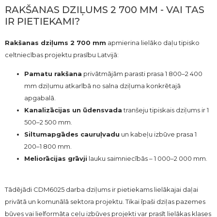
RAKŠANAS DZIĻUMS 2 700 MM - VAI TAS
IR PIETIEKAMI?
Rakšanas dziļums 2 700 mm
apmierina lielāko daļu tipisko
celtniecības projektu prasību Latvijā:
Pamatu rakšana
privātmājām parasti prasa 1 800–2 400
mm dziļumu atkarībā no salna dziļuma konkrētajā
apgabalā.
Kanalizācijas un ūdensvada
tranšeju tipiskais dziļums ir 1
500–2 500 mm.
Siltumapgādes cauruļvadu
un kabeļu izbūve prasa 1
200–1 800 mm.
Meliorācijas grāvji
lauku saimniecībās – 1 000–2 000 mm.
Tādējādi CDM6025 darba dziļums ir pietiekams lielākajai daļai
privātā un komunālā sektora projektu. Tikai īpaši dziļas pazemes
būves vai lielformāta ceļu izbūves projekti var prasīt lielākas klases