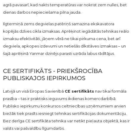
agrā pavasarī, kad nakts temperatūras var nokrist zem nulles, bet
dienas darbos nepieciešama pilna jauda.
Ilgtermiņā zems degvielas patēriņš samazina ekskavatora
kopējās dzīves cikla izmaksas. Aprēķinot iegādātās tehnikas reālo
izmaksu efektivitāti, jāņem vērā ne tikai pirkuma cena, bet arī
degviela, apkopes izdevumi un netiešās dīkstāves izmaksas – un
šajā aprēķinā Yanmar dzinējs parasti uzrāda labus rādītājus.
CE SERTIFIKĀTS - PRIEKŠROCĪBA
PUBLISKAJOS IEPIRKUMOS
Latvijā un visā Eiropas Savienībā
CE sertifikāts
nav tikai formāla
prasība – tas ir praktisks ieguvums ikdienas komercdarbībā.
Publisko iepirkumu konkursos celtniecības uzņēmumiem arvien
biežāk tiek prasīts iesniegt tehnikas sertifikācijas dokumentāciju.
Bez derīga CE sertifikāta tehnika var netikt pieļauta objektā, kas ir
valsts vai pašvaldību līgumdarbs.