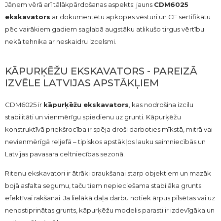
Jāņem vērā arī tālākpārdošanas aspekts: jauns
CDM6025
ekskavators
ar dokumentētu apkopes vēsturi un CE sertifikātu
pēc vairākiem gadiem saglabā augstāku atlikušo tirgus vērtību
nekā tehnika ar neskaidru izcelsmi.
KĀPURĶĒŽU EKSKAVATORS - PAREIZĀ
IZVĒLE LATVIJAS APSTĀKĻIEM
CDM6025 ir
kāpurķēžu ekskavators
, kas nodrošina izcilu
stabilitāti un vienmērīgu spiedienu uz grunti. Kāpurķēžu
konstruktīvā priekšrocība ir spēja droši darboties mīkstā, mitrā vai
nevienmērīgā reljefā – tipiskos apstākļos lauku saimniecībās un
Latvijas pavasara celtniecības sezonā.
Riteņu ekskavatori ir ātrāki braukšanai starp objektiem un mazāk
bojā asfalta segumu, taču tiem nepieciešama stabilāka grunts
efektīvai rakšanai. Ja lielākā daļa darbu notiek ārpus pilsētas vai uz
nenostiprinātas grunts, kāpurķēžu modelis parasti ir izdevīgāka un