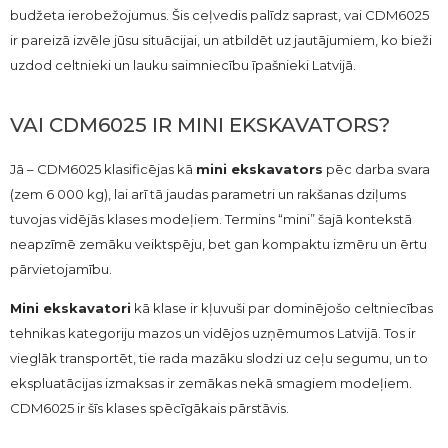
budžeta ierobežojumus. Šis ceļvedis palīdz saprast, vai CDM6025
ir pareizā izvēle jūsu situācijai, un atbildēt uz jautājumiem, ko bieži
uzdod celtnieki un lauku saimniecību īpašnieki Latvijā.
VAI CDM6025 IR MINI EKSKAVATORS?
Jā – CDM6025 klasificējas kā
mini ekskavators
pēc darba svara
(zem 6 000 kg), lai arī tā jaudas parametri un rakšanas dziļums
tuvojas vidējās klases modeļiem. Termins “mini” šajā kontekstā
neapzīmē zemāku veiktspēju, bet gan kompaktu izmēru un ērtu
pārvietojamību.
Mini ekskavatori
kā klase ir kļuvuši par dominējošo celtniecības
tehnikas kategoriju mazos un vidējos uzņēmumos Latvijā. Tos ir
vieglāk transportēt, tie rada mazāku slodzi uz ceļu segumu, un to
ekspluatācijas izmaksas ir zemākas nekā smagiem modeļiem.
CDM6025 ir šīs klases spēcīgākais pārstāvis.