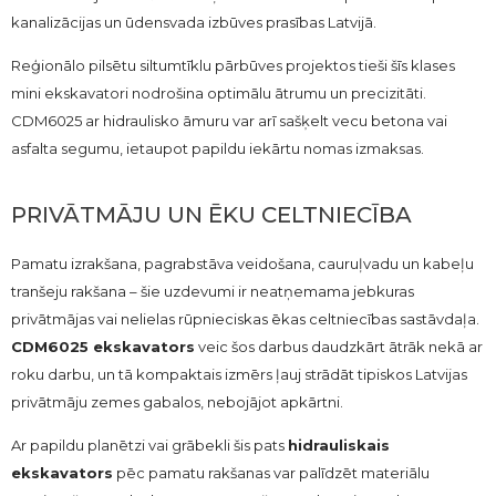
kanalizācijas un ūdensvada izbūves prasības Latvijā.
Reģionālo pilsētu siltumtīklu pārbūves projektos tieši šīs klases
mini ekskavatori nodrošina optimālu ātrumu un precizitāti.
CDM6025 ar hidraulisko āmuru var arī sašķelt vecu betona vai
asfalta segumu, ietaupot papildu iekārtu nomas izmaksas.
PRIVĀTMĀJU UN ĒKU CELTNIECĪBA
Pamatu izrakšana, pagrabstāva veidošana, cauruļvadu un kabeļu
tranšeju rakšana – šie uzdevumi ir neatņemama jebkuras
privātmājas vai nelielas rūpnieciskas ēkas celtniecības sastāvdaļa.
CDM6025 ekskavators
veic šos darbus daudzkārt ātrāk nekā ar
roku darbu, un tā kompaktais izmērs ļauj strādāt tipiskos Latvijas
privātmāju zemes gabalos, nebojājot apkārtni.
Ar papildu planētzi vai grābekli šis pats
hidrauliskais
ekskavators
pēc pamatu rakšanas var palīdzēt materiālu