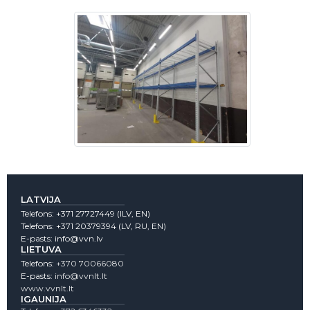
LATVIJA
Telefons:
+371 27727449
(lLV, EN)
Telefons:
+371 20379394
(LV, RU, EN)
E-pasts:
info@vvn.lv
LIETUVA
Telefons:
+370 70066080
E-pasts:
info@vvnlt.lt
www.vvnlt.lt
IGAUNIJA