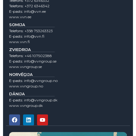
Telefons:
+372 6346332
Telefons:
+372 6346342
E-pasts:
info@vvn.ee
www.vvn.ee
SOMIJA
Telefons:
+358 753263323
E-pasts:
info@vvn.fi
www.vvn.fi
ZVIEDRIJA
Telefons:
+46 107502388
E-pasts:
info@vvngroup.se
www.vvngroup.se
NORVĒĢIJA
E-pasts:
info@vvngroup.no
www.vvngroup.no
DĀNIJA
E-pasts:
info@vvngroup.dk
www.vvngroup.dk