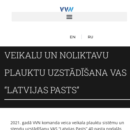
EN
RU
VEIKALU UN NOLIKTAVU
PLAUKTU UZSTĀDĪŠANA VAS
“LATVIJAS PASTS”
2021. gadā VVN komanda veica veikala plauktu sistēmu un
stendu uzstādīšanu VAS “Latvijas Pasts” 40 pasta nodaļās