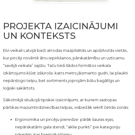
PROJEKTA IZAICINĀJUMI
UN KONTEKSTS
Elvi veikali Latvijā bieži atrodas mazpilsētās un apdzīvotās vietās,
kur pircēji novērtē ātru iepirkšanos, pārskatāmību un uzticamu
“savējā veikala” sajūtu. Taču tieši šādos formātos veikala
izkārtojums kļūst izšķirošs: katrs metrs jāizmanto gudri, lai plaukti
nepārslogo telpu, bet sortiments joprojām būtu bagātīgs un
loģiski sakārtots.
Sākotnējā situācijā tipiskie izaicinājumi, ar kuriem sastopas
pārtikas mazumtirdzniecības telpas, visbiežāk iekrīt četrās zonās:
Ergonomika un pircēju pieredze: pārāk šauras ejas,
nepārskatāmi gala stendi, “aklie punkti” pie kategoriju
pārejām, kas bremzē plūsmu.