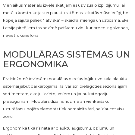
Vienlaikus materiālu izvēlē skatījāmies uz vizuālo izpildījumu: lai
metāla konstrukcijas un plauktu sistēmas izskatās mūsdienīgi, bet
kopējā sajūta paliek “latviska” – skaidra, mierīga un uzticama. Elvi
Latvija pircējiem tas nozīmē patīkamu vidi, kur prece ir galvenais,
nevis troksnis fonā.
MODULĀRAS SISTĒMAS UN
ERGONOMIKA
Elvi Mežotnē ieviesām modulāras pieejas loģiku: veikala plauktu
sistēmai jābūt pārkārtojamai, lai var ātri pielāgoties sezonālajam
sortimentam, akciju izvietojumiem un jaunu kategoriju
pieaugumam. Modulārs dizains nozīmē arī vienkāršāku
uzturēšanu: bojāts elements tiek nomainīts ātri, neizjaucot visu
zonu.
Ergonomika tika risināta ar plauktu augstumu, dziļumu un