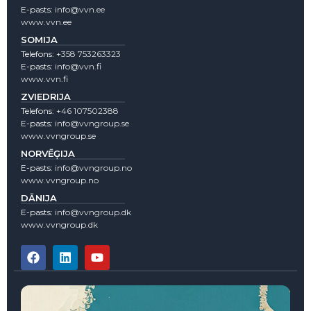
E-pasts:
info@vvn.ee
www.vvn.ee
SOMIJA
Telefons:
+358 753263323
E-pasts:
info@vvn.fi
www.vvn.fi
ZVIEDRIJA
Telefons:
+46 107502388
E-pasts:
info@vvngroup.se
www.vvngroup.se
NORVĒĢIJA
E-pasts:
info@vvngroup.no
www.vvngroup.no
DĀNIJA
E-pasts:
info@vvngroup.dk
www.vvngroup.dk