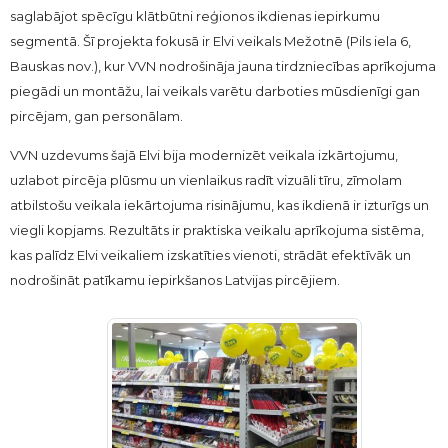
saglabājot spēcīgu klātbūtni reģionos ikdienas iepirkumu
segmentā. Šī projekta fokusā ir Elvi veikals Mežotnē (Pils iela 6,
Bauskas nov.), kur VVN nodrošināja jauna tirdzniecības aprīkojuma
piegādi un montāžu, lai veikals varētu darboties mūsdienīgi gan
pircējam, gan personālam.
VVN uzdevums šajā Elvi bija modernizēt veikala izkārtojumu,
uzlabot pircēja plūsmu un vienlaikus radīt vizuāli tīru, zīmolam
atbilstošu veikala iekārtojuma risinājumu, kas ikdienā ir izturīgs un
viegli kopjams. Rezultāts ir praktiska veikalu aprīkojuma sistēma,
kas palīdz Elvi veikaliem izskatīties vienoti, strādāt efektīvāk un
nodrošināt patīkamu iepirkšanos Latvijas pircējiem.