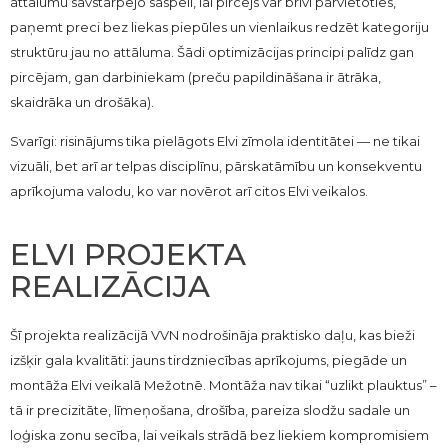
attālumu savstarpējo saspēli, lai pircējs var brīvi pārvietoties,
paņemt preci bez liekas piepūles un vienlaikus redzēt kategoriju
struktūru jau no attāluma. Šādi optimizācijas principi palīdz gan
pircējam, gan darbiniekam (preču papildināšana ir ātrāka,
skaidrāka un drošāka).
Svarīgi: risinājums tika pielāgots Elvi zīmola identitātei — ne tikai
vizuāli, bet arī ar telpas disciplīnu, pārskatāmību un konsekventu
aprīkojuma valodu, ko var novērot arī citos Elvi veikalos.
ELVI PROJEKTA
REALIZĀCIJA
Šī projekta realizācijā VVN nodrošināja praktisko daļu, kas bieži
izšķir gala kvalitāti: jauns tirdzniecības aprīkojums, piegāde un
montāža Elvi veikalā Mežotnē. Montāža nav tikai “uzlikt plauktus” –
tā ir precizitāte, līmeņošana, drošība, pareiza slodžu sadale un
loģiska zonu secība, lai veikals strādā bez liekiem kompromisiem