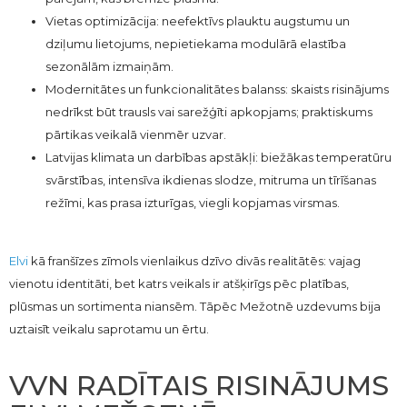
Vietas optimizācija: neefektīvs plauktu augstumu un
dziļumu lietojums, nepietiekama modulārā elastība
sezonālām izmaiņām.
Modernitātes un funkcionalitātes balanss: skaists risinājums
nedrīkst būt trausls vai sarežģīti apkopjams; praktiskums
pārtikas veikalā vienmēr uzvar.
Latvijas klimata un darbības apstākļi: biežākas temperatūru
svārstības, intensīva ikdienas slodze, mitruma un tīrīšanas
režīmi, kas prasa izturīgas, viegli kopjamas virsmas.
Elvi
kā franšīzes zīmols vienlaikus dzīvo divās realitātēs: vajag
vienotu identitāti, bet katrs veikals ir atšķirīgs pēc platības,
plūsmas un sortimenta niansēm. Tāpēc Mežotnē uzdevums bija
uztaisīt veikalu saprotamu un ērtu.
VVN RADĪTAIS RISINĀJUMS