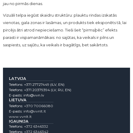
jau no pirmās dienas.
Vizuāli telpa iegūst skaidru struktūru: plauktu rindas izskatās
vienotas, gala zonas ir lasāmas, un produkts tiek eksponēts tā, lai
pircējs ātri atrod nepieciešamo. Tieši šeit “pirms/pēc” efekts
parasti ir vispamanāmākais: no sajūtas, ka veikals ir pilns un
saspiests, uz sajūtu, ka veikals ir bagātīgs, bet sakārtots.
LATVIJA
Telefons:
+371 27727449
(lLV, EN)
Telefons:
+371 20379394
(LV, RU, EN)
E-pasts:
info@vvn.lv
LIETUVA
Telefons:
+370 70066080
E-pasts:
info@vvnlt.lt
www.vvnlt.lt
IGAUNIJA
Telefons:
+372 6346332
Telefons:
+372 6346342