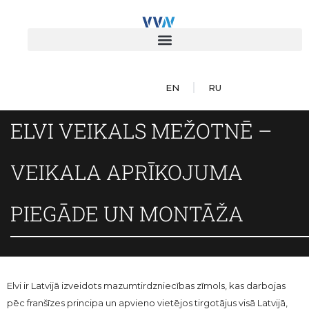
EN
RU
ELVI VEIKALS MEŽOTNĒ –
VEIKALA APRĪKOJUMA
PIEGĀDE UN MONTĀŽA
Elvi ir Latvijā izveidots mazumtirdzniecības zīmols, kas darbojas
pēc franšīzes principa un apvieno vietējos tirgotājus visā Latvijā,