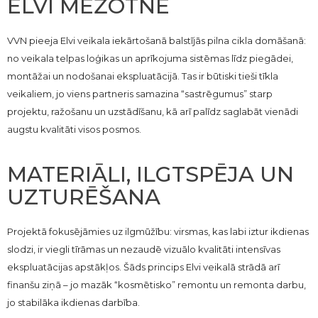
ELVI MEŽOTNĒ
VVN pieeja Elvi veikala iekārtošanā balstījās pilna cikla domāšanā:
no veikala telpas loģikas un aprīkojuma sistēmas līdz piegādei,
montāžai un nodošanai ekspluatācijā. Tas ir būtiski tieši tīkla
veikaliem, jo viens partneris samazina “sastrēgumus” starp
projektu, ražošanu un uzstādīšanu, kā arī palīdz saglabāt vienādi
augstu kvalitāti visos posmos.
MATERIĀLI, ILGTSPĒJA UN
UZTURĒŠANA
Projektā fokusējāmies uz ilgmūžību: virsmas, kas labi iztur ikdienas
slodzi, ir viegli tīrāmas un nezaudē vizuālo kvalitāti intensīvas
ekspluatācijas apstākļos. Šāds princips Elvi veikalā strādā arī
finanšu ziņā – jo mazāk “kosmētisko” remontu un remonta darbu,
jo stabilāka ikdienas darbība.