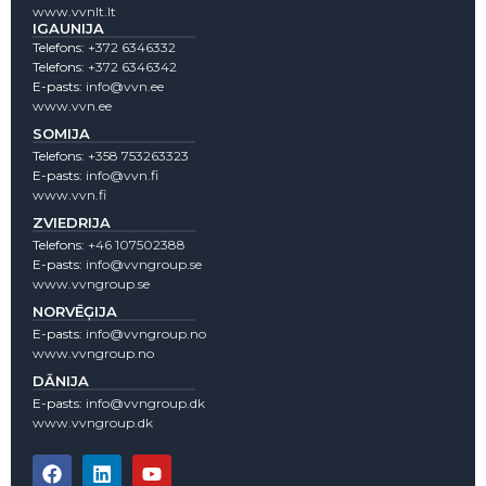
www.vvnlt.lt
IGAUNIJA
Telefons:
+372 6346332
Telefons:
+372 6346342
E-pasts:
info@vvn.ee
www.vvn.ee
SOMIJA
Telefons:
+358 753263323
E-pasts:
info@vvn.fi
www.vvn.fi
ZVIEDRIJA
Telefons:
+46 107502388
E-pasts:
info@vvngroup.se
www.vvngroup.se
NORVĒĢIJA
E-pasts:
info@vvngroup.no
www.vvngroup.no
DĀNIJA
E-pasts:
info@vvngroup.dk
www.vvngroup.dk