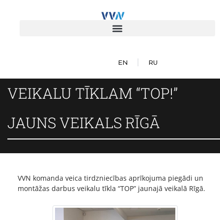
EN
RU
VEIKALU TĪKLAM “TOP!”
JAUNS VEIKALS RĪGĀ
VVN komanda veica tirdzniecības aprīkojuma piegādi un
montāžas darbus veikalu tīkla “TOP” jaunajā veikalā Rīgā.