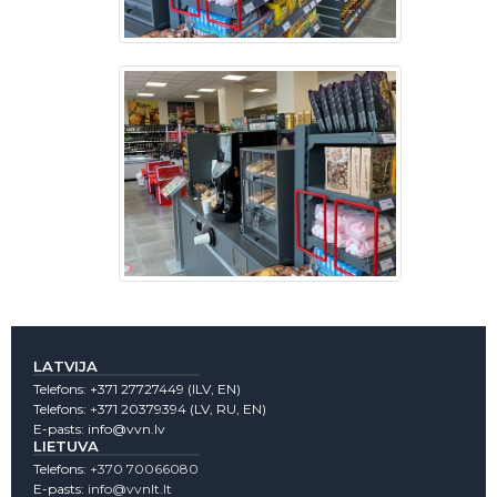
LATVIJA
Telefons:
+371 27727449
(lLV, EN)
Telefons:
+371 20379394
(LV, RU, EN)
E-pasts:
info@vvn.lv
LIETUVA
Telefons:
+370 70066080
E-pasts:
info@vvnlt.lt