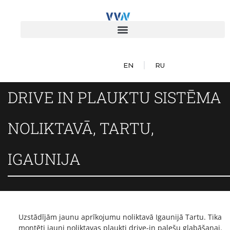
EN
RU
DRIVE IN PLAUKTU SISTĒMA
NOLIKTAVĀ, TARTU,
IGAUNIJA
Uzstādījām jaunu aprīkojumu noliktavā Igaunijā Tartu. Tika
montēti jauni noliktavas plaukti drive-in palešu glabāšanai.