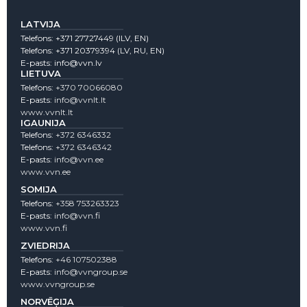
LATVIJA
Telefons:
+371 27727449
(lLV, EN)
Telefons:
+371 20379394
(LV, RU, EN)
E-pasts:
info@vvn.lv
LIETUVA
Telefons:
+370 70066080
E-pasts:
info@vvnlt.lt
www.vvnlt.lt
IGAUNIJA
Telefons:
+372 6346332
Telefons:
+372 6346342
E-pasts:
info@vvn.ee
www.vvn.ee
SOMIJA
Telefons:
+358 753263323
E-pasts:
info@vvn.fi
www.vvn.fi
ZVIEDRIJA
Telefons:
+46 107502388
E-pasts:
info@vvngroup.se
www.vvngroup.se
NORVĒĢIJA