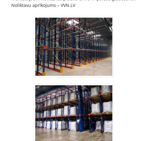
Noliktavu aprīkojums – VVN.LV