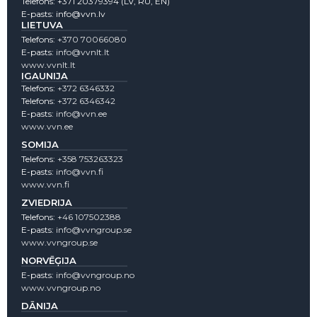
Telefons:
+371 20379394
(LV, RU, EN)
E-pasts:
info@vvn.lv
LIETUVA
Telefons:
+370 70066080
E-pasts:
info@vvnlt.lt
www.vvnlt.lt
IGAUNIJA
Telefons:
+372 6346332
Telefons:
+372 6346342
E-pasts:
info@vvn.ee
www.vvn.ee
SOMIJA
Telefons:
+358 753263323
E-pasts:
info@vvn.fi
www.vvn.fi
ZVIEDRIJA
Telefons:
+46 107502388
E-pasts:
info@vvngroup.se
www.vvngroup.se
NORVĒĢIJA
E-pasts:
info@vvngroup.no
www.vvngroup.no
DĀNIJA