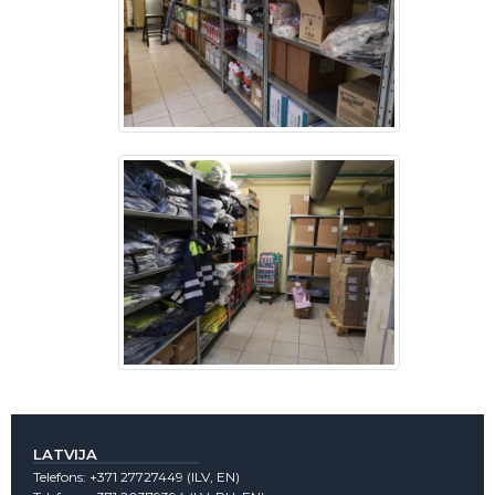
LATVIJA
Telefons:
+371 27727449
(lLV, EN)