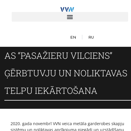
EN
RU
AS “PASAŽIERU VILCIENS”
ĢĒRBTUVJU UN NOLIKTAVAS
TELPU IEKĀRTOŠANA
2020. gada novembrī VVN veica metāla garderobes skapju
sistēmu un noliktavas aprīkojuma piegādi un uzstādīšanu