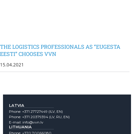
THE LOGISTICS PROFESSIONALS AS “EUGESTA
EESTI” CHOOSES VVN
15.04.2021
LATVIA
Phone:
+371 27727449
(lLV, EN)
Phone:
+371 20379394
(LV, RU, EN)
E-mail:
info@vvn.lv
LITHUANIA
Phone:
+370 70066080