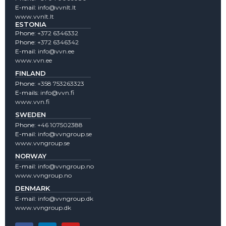
E-mail:
info@vvnlt.lt
www.vvnlt.lt
ESTONIA
Phone:
+372 6346332
Phone:
+372 6346342
E-mail:
info@vvn.ee
www.vvn.ee
FINLAND
Phone:
+358 753263323
E-mails:
info@vvn.fi
www.vvn.fi
SWEDEN
Phone:
+46 107502388
E-mail:
info@vvngroup.se
www.vvngroup.se
NORWAY
E-mail:
info@vvngroup.no
www.vvngroup.no
DENMARK
E-mail:
info@vvngroup.dk
www.vvngroup.dk