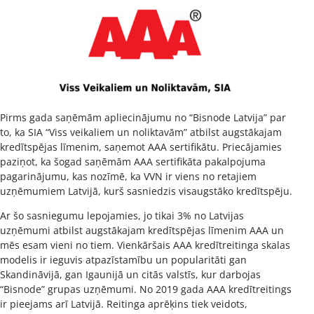
Pirms gada saņēmām apliecinājumu no “Bisnode Latvija” par
to, ka SIA “Viss veikaliem un noliktavām” atbilst augstākajam
kredītspējas līmenim, saņemot AAA sertifikātu. Priecājamies
paziņot, ka šogad saņēmām AAA sertifikāta pakalpojuma
pagarinājumu, kas nozīmē, ka VVN ir viens no retajiem
uzņēmumiem Latvijā, kurš sasniedzis visaugstāko kredītspēju.
Ar šo sasniegumu lepojamies, jo tikai 3% no Latvijas
uzņēmumi atbilst augstākajam kredītspējas līmenim AAA un
mēs esam vieni no tiem. Vienkāršais AAA kredītreitinga skalas
modelis ir ieguvis atpazīstamību un popularitāti gan
Skandināvijā, gan Igaunijā un citās valstīs, kur darbojas
“Bisnode” grupas uzņēmumi. No 2019 gada AAA kredītreitings
ir pieejams arī Latvijā. Reitinga aprēķins tiek veidots,