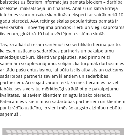
balstoties uz četriem informācijas pamata blokiem – darbība,
izcelsme, maksātspēja un finanses. Analīzi un katra kritēja
ietekmes svaru nosaka skandināvu eksperti ar vairāk nekā 10
gadu pieredzi. AAA reitinga skalas popularitātes pamatā ir
vienkāršība – novērtējuma princips ir ērti un viegli saprotams
ikvienam, gluži kā 10 baļļu vērtējuma sistēma skolās.
Tas, ka atkārtoti esam saņēmuši šo sertifikātu liecina par to,
ka esam uzticams sadarbības partneris un pakalpojumu
sniedzējs uz kuru klienti var paļauties. Kad pirmo reizi
saņēmām šo apliecinājumu, solījām, ka turpmāk darbosimies
ar tādu pašu entuziasmu, lai būtu izcils atbalsts un uzticams
sadarbības partneris saviem klientiem un sadarbības
partneriem. Arī šogad varam teikt, ka mēs tiecamies uz vēl
labāku sevis versiju, mērķtiecīgi strādājot pie pakalpojumu
kvalitātes, lai saviem klientiem sniegtu labāko pieredzi.
Pateicamies visiem mūsu sadarbības partneriem un klientiem
par izrādīto uzticību, jo vieni mēs šo augsto atzinību nebūtu
saņēmuši.