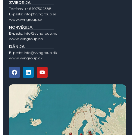
ZVIEDRIJA
Telefons:
+46 107502388
E-pasts:
info@vvngroup.se
www.vvngroup.se
NORVĒĢIJA
E-pasts:
info@vvngroup.no
www.vvngroup.no
DĀNIJA
E-pasts:
info@vvngroup.dk
www.vvngroup.dk