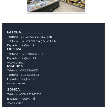
LATVIJA
Telefons:
+371 27727449
(lLV, EN)
Telefons:
+371 20379394
(LV, RU, EN)
E-pasts:
info@vvn.lv
LIETUVA
Telefons:
+370 70066080
E-pasts:
info@vvnlt.lt
www.vvnlt.lt
IGAUNIJA
Telefons:
+372 6346332
Telefons:
+372 6346342
E-pasts:
info@vvn.ee
www.vvn.ee
SOMIJA
Telefons:
+358 753263323
E-pasts:
info@vvn.fi
www.vvn.fi