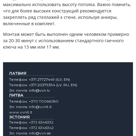
максимально использовать высоту потолка. Важно помнить,
что для более высоких конструкций рекомендуется
закреплять ряд стеллажей к стене, используя анкеры,
включенные в комплект.
Монтаж может быть выполнен одним человеком примерно
за 20-30 минут с использованием стандартного гаечного
ключа на 13 мм или 17 мм.
ЛАТВИЯ
Tелефон:
+371 27727449
(lLV, EN)
Tелефон:
+371 20379394
(LV, RU, EN)
Эл. почта:
info@vvn.lv
ЛИТВА
Tелефон:
+370 70066080
Эл. почта:
info@vvnlt.lt
www.vvnlt.lt
ЭСТОНИЯ
Tелефон:
+372 6346332
Tелефон:
+372 6346342
Эл. почта:
info@vvn.ee