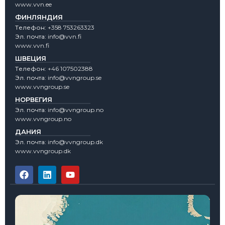
www.vvn.ee
ФИНЛЯНДИЯ
Tелефон:
+358 753263323
Эл. почта:
info@vvn.fi
www.vvn.fi
ШВЕЦИЯ
Tелефон:
+46 107502388
Эл. почта:
info@vvngroup.se
www.vvngroup.se
НОРВЕГИЯ
Эл. почта:
info@vvngroup.no
www.vvngroup.no
ДАНИЯ
Эл. почта:
info@vvngroup.dk
www.vvngroup.dk