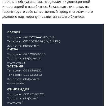
просты в обслуживании, что делает их долгосрочной
инвестицией в ваш бизнес. Заказывая эти полки, вы
гарантируете себе качественный продукт и отличного
делового партнера для развития вашего бизнеса.
ЛАТВИЯ
Tелефон:
+371 27727449
(lLV, EN)
Tелефон:
+371 20379394
(LV, RU, EN)
Эл. почта:
info@vvn.lv
ЛИТВА
Tелефон:
+370 70066080
Эл. почта:
info@vvnlt.lt
www.vvnlt.lt
ЭСТОНИЯ
Tелефон:
+372 6346332
Tелефон:
+372 6346342
Эл. почта:
info@vvn.ee
www.vvn.ee
ФИНЛЯНДИЯ
Tелефон:
+358 753263323
Эл. почта:
info@vvn.fi
www.vvn.fi