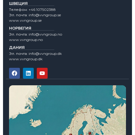
ШВЕЦИЯ
Tелефон:
+46 107502388
Эл. почта:
info@vvngroup.se
www.vvngroup.se
НОРВЕГИЯ
Эл. почта:
info@vvngroup.no
www.vvngroup.no
ДАНИЯ
Эл. почта:
info@vvngroup.dk
www.vvngroup.dk