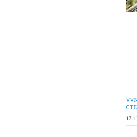
VV
СТ
17.1