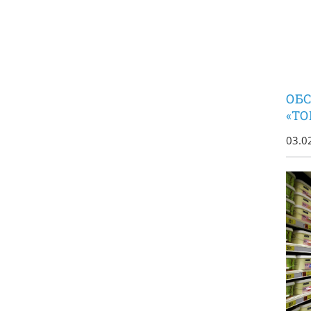
ОБ
«ТО
03.0