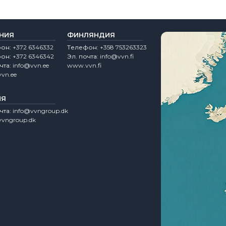
НИЯ
ФИНЛЯНДИЯ
фон:
+372 6346332
Tелефон:
+358 753263323
фон:
+372 6346342
Эл. почта:
info@vvn.fi
чта:
info@vvn.ee
www.vvn.fi
vn.ee
ИЯ
чта:
info@vvngroup.dk
vngroup.dk