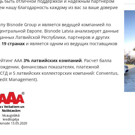
едь быть отличной поддержкой и надежным партнером
м нашу благодарность каждому из вас за ваше доверие
группу Bisnode Group и является ведущей компанией по
ентральной Европе. Bisnode Latvia анализирует данные
данных Латвийской Республики, партнеров и других
в
19 странах
и является одним из ведущих поставщиков
рейтинг AAA
3% латвийских компаний
. Расчет балла
хождении, финансовых показателях, платежной
ГД и 5 латвийских коллекторских компаний: Conventus,
Credit Management).