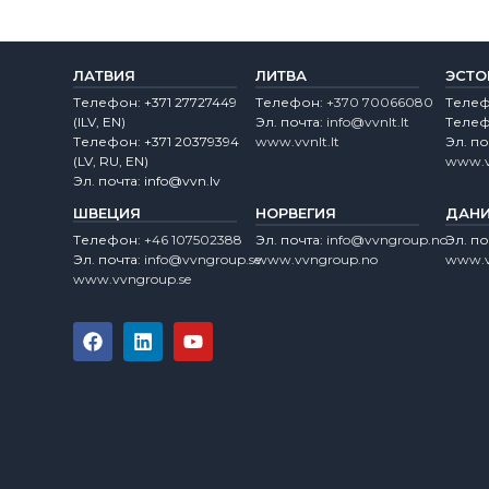
ЛАТВИЯ
ЛИТВА
ЭСТО
Tелефон:
+371 27727449
Tелефон:
+370 70066080
Tеле
(lLV, EN)
Эл. почта:
info@vvnlt.lt
Tеле
Tелефон:
+371 20379394
www.vvnlt.lt
Эл. по
(LV, RU, EN)
www.v
Эл. почта:
info@vvn.lv
ШВЕЦИЯ
НОРВЕГИЯ
ДАН
Tелефон:
+46 107502388
Эл. почта:
info@vvngroup.no
Эл. по
Эл. почта:
info@vvngroup.se
www.vvngroup.no
www.v
www.vvngroup.se