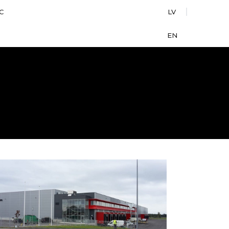
С
LV
EN