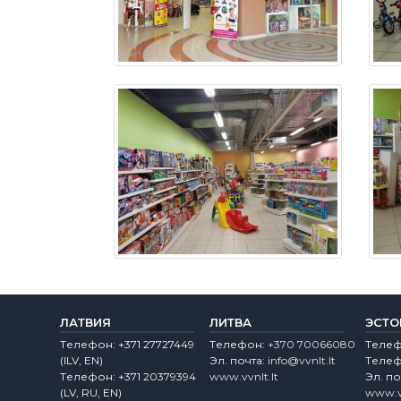
ЛАТВИЯ
ЛИТВА
ЭСТО
Tелефон:
+371 27727449
Tелефон:
+370 70066080
Tеле
(lLV, EN)
Эл. почта:
info@vvnlt.lt
Tеле
Tелефон:
+371 20379394
www.vvnlt.lt
Эл. по
(LV, RU, EN)
www.v