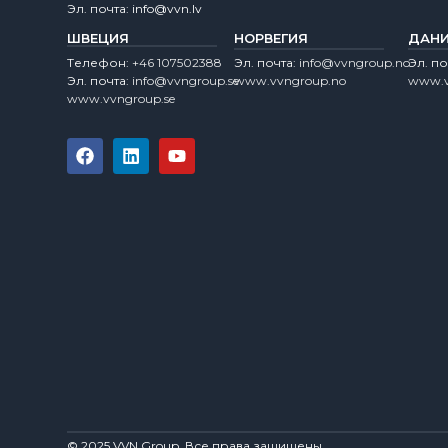
Эл. почта:
info@vvn.lv
ШВЕЦИЯ
НОРВЕГИЯ
ДАН
Tелефон:
+46 107502388
Эл. почта:
info@vvngroup.no
Эл. по
Эл. почта:
info@vvngroup.se
www.vvngroup.no
www.v
www.vvngroup.se
© 2025 VVN Group. Все права защищены.