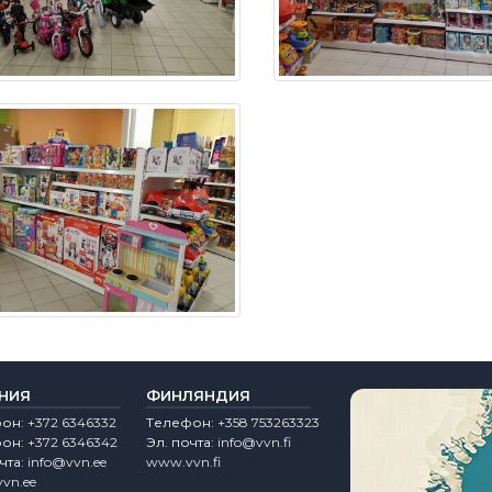
НИЯ
ФИНЛЯНДИЯ
фон:
+372 6346332
Tелефон:
+358 753263323
фон:
+372 6346342
Эл. почта:
info@vvn.fi
чта:
info@vvn.ee
www.vvn.fi
vn.ee