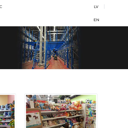
С
LV
EN