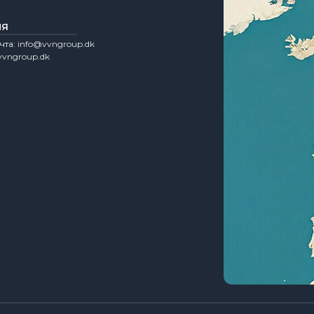
ИЯ
чта:
info@vvngroup.dk
vngroup.dk