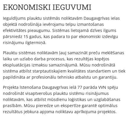
EKONOMISKI IEGUVUMI
Ieguldījums plauktu sistēmās noliktavām Daugavgrīvas ielas
objektā nodrošināja ievērojamu telpu izmantošanas
efektivitātes pieaugumu. Sistēmas lietojamā dzīves ilgums
pārsniedz 15 gadus, kas padara to par ekonomiski izdevīgu
risinājumu ilgtermiņā.
Plauktu sistēmas noliktavām ļauj samazināt preču meklēšanas
laiku un uzlabo darba procesus, kas rezultējas kopējos
ekspluatācijas izmaksu samazinājumā. Mūsu nodrošinātā
sistēma atbilst starptautiskajiem kvalitātes standartiem un tiek
papildināta ar profesionālu tehnisko atbalstu un garantiju.
Projekta īstenošana Daugavgrīvas ielā 77 parāda VVN spēju
nodrošināt visaptverošus plauktu sistēmu risinājumus
noliktavām, kas atbilst mūsdienu loģistikas un uzglabāšanas
prasībām. Mūsu pieredze un ekspertīze garantē optimālus
rezultātus jebkura apjoma noliktavu aprīkojuma projektos.