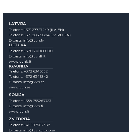
LATVIJA
Telefons:
+371 27727449
(lLV, EN)
Telefons:
+371 20379394
(LV, RU, EN)
E-pasts:
info@vvn.lv
LIETUVA
Telefons:
+370 70066080
E-pasts:
info@vvnlt.lt
www.vvnlt.lt
IGAUNIJA
Telefons:
+372 6346332
Telefons:
+372 6346342
E-pasts:
info@vvn.ee
www.vvn.ee
SOMIJA
Telefons:
+358 753263323
E-pasts:
info@vvn.fi
www.vvn.fi
ZVIEDRIJA
Telefons:
+46 107502388
E-pasts:
info@vvngroup.se