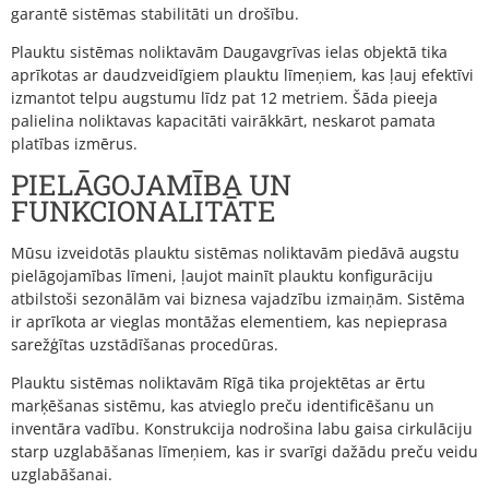
garantē sistēmas stabilitāti un drošību.
Plauktu sistēmas noliktavām Daugavgrīvas ielas objektā tika
aprīkotas ar daudzveidīgiem plauktu līmeņiem, kas ļauj efektīvi
izmantot telpu augstumu līdz pat 12 metriem. Šāda pieeja
palielina noliktavas kapacitāti vairākkārt, neskarot pamata
platības izmērus.
PIELĀGOJAMĪBA UN
FUNKCIONALITĀTE
Mūsu izveidotās plauktu sistēmas noliktavām piedāvā augstu
pielāgojamības līmeni, ļaujot mainīt plauktu konfigurāciju
atbilstoši sezonālām vai biznesa vajadzību izmaiņām. Sistēma
ir aprīkota ar vieglas montāžas elementiem, kas nepieprasa
sarežģītas uzstādīšanas procedūras.
Plauktu sistēmas noliktavām Rīgā tika projektētas ar ērtu
marķēšanas sistēmu, kas atvieglo preču identificēšanu un
inventāra vadību. Konstrukcija nodrošina labu gaisa cirkulāciju
starp uzglabāšanas līmeņiem, kas ir svarīgi dažādu preču veidu
uzglabāšanai.