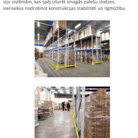
siju sistēmām, kas spēj izturēt smagās palešu slodzes,
vienlaikus nodrošinot konstrukcijas stabilitāti un ilgmūžību.