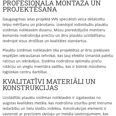
PROFESIONĀLA MONTĀŽA UN
PROJEKTĒŠANA
Daugavgrīvas ielas projektā VVN speciālisti veica detalizētu
telpu mērīšanu un plānošanu, izveidojot individuālu plauktu
sistēmas noliktavām dizainu. Mūsu pieredzējušie montieru
komanda nodrošināja precīzu un ātru plauktu uzstādīšanu,
ievērojot visus drošības un kvalitātes standartus.
Plauktu sistēmas noliktavām tika projektētas ar ērtu piekļuves
iespējām iekraušanas tehnikai, kas ļauj efektīvi izmantot palešu
ratiņus un iekrāvējus. Sistēma nodrošina optimālu preču
rotāciju un vieglu inventāra vadību, kas ir būtiski mūsdienu
loģistikas centru darbībai.
KVALITATĪVI MATERIĀLI UN
KONSTRUKCIJAS
Uzstādītās plauktu sistēmas noliktavām ir izgatavotas no
augstas kvalitātes metāla, kas nodrošina izturību pret mitruma
iedarbību un lielu slodžu indeksu. Konstrukcijas elementi ir
savienoti ar precīziem skrūvju un metāla savienojumiem, kas