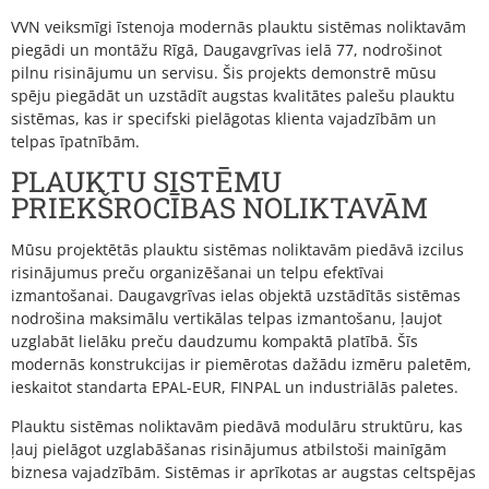
VVN veiksmīgi īstenoja modernās plauktu sistēmas noliktavām
piegādi un montāžu Rīgā, Daugavgrīvas ielā 77, nodrošinot
pilnu risinājumu un servisu. Šis projekts demonstrē mūsu
spēju piegādāt un uzstādīt augstas kvalitātes palešu plauktu
sistēmas, kas ir specifski pielāgotas klienta vajadzībām un
telpas īpatnībām.
PLAUKTU SISTĒMU
PRIEKŠROCĪBAS NOLIKTAVĀM
Mūsu projektētās plauktu sistēmas noliktavām piedāvā izcilus
risinājumus preču organizēšanai un telpu efektīvai
izmantošanai. Daugavgrīvas ielas objektā uzstādītās sistēmas
nodrošina maksimālu vertikālas telpas izmantošanu, ļaujot
uzglabāt lielāku preču daudzumu kompaktā platībā. Šīs
modernās konstrukcijas ir piemērotas dažādu izmēru paletēm,
ieskaitot standarta EPAL-EUR, FINPAL un industriālās paletes.
Plauktu sistēmas noliktavām piedāvā modulāru struktūru, kas
ļauj pielāgot uzglabāšanas risinājumus atbilstoši mainīgām
biznesa vajadzībām. Sistēmas ir aprīkotas ar augstas celtspējas