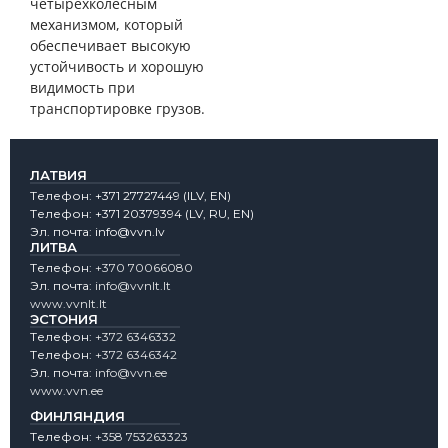
четырехколесным
механизмом, который
обеспечивает высокую
устойчивость и хорошую
видимость при
транспортировке грузов.
ЛАТВИЯ
Tелефон:
+371 27727449
(lLV, EN)
Tелефон:
+371 20379394
(LV, RU, EN)
Эл. почта:
info@vvn.lv
ЛИТВА
Tелефон:
+370 70066080
Эл. почта:
info@vvnlt.lt
www.vvnlt.lt
ЭСТОНИЯ
Tелефон:
+372 6346332
Tелефон:
+372 6346342
Эл. почта:
info@vvn.ee
www.vvn.ee
ФИНЛЯНДИЯ
Tелефон:
+358 753263323