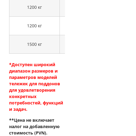
24 В/85, 100
1200 кг
3000 мм
Вс
или 120 Ач
24 В/85, 100
1200 кг
3500 мм
Вс
или 120 Ач
24 В/85, 100
1500 кг
1600 мм
Вс
или 120 Ач
*Доступен широкий
диапазон размеров и
параметров моделей
тележек для поддонов
для удовлетворения
конкретных
потребностей, функций
и задач.
**Цена не включает
налог на добавленную
стоимость (PVN).