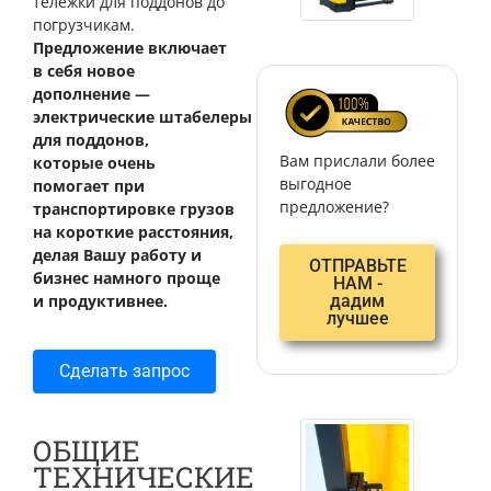
тележки для поддонов до
погрузчикам.
Предложение включает
в себя новое
дополнение —
электрические штабелеры
для поддонов,
Вам прислали более
которые очень
выгодное
помогает при
предложение?
транспортировке грузов
на короткие расстояния,
делая Вашу работу и
ОТПРАВЬТЕ
бизнес намного проще
НАМ -
и продуктивнее.
дадим
лучшее
Сделать запрос
ОБЩИЕ
ТЕХНИЧЕСКИЕ