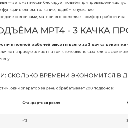
зки
— автоматически блокирует подъём при превышении допуст
 функции в одном: толкание, подъём, опускание.
редние под вилами; материал определяет комфорт работы и защ
ДЪЁМА MPT4 - 3 КАЧКА ПР
стичь полной рабочей высоты всего за 3 качка рукоятки
личие напрямую влияет на три ключевых показателя эффективно
мену.
И: СКОЛЬКО ВРЕМЕНИ ЭКОНОМИТСЯ В Д
тим, один оператор за день обрабатывает 200 поддонов:
Стандартная рохля
~13