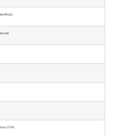
 выбор)
нение
нтии VVN