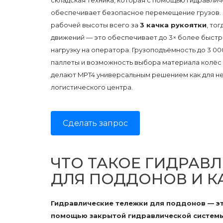
складская техника, которая с помощью гидравли
обеспечивает безопасное перемещение грузов. 
рабочей высоты всего за
3 качка рукоятки
, то
движений — это обеспечивает до 3× более быст
нагрузку на оператора. Грузоподъёмность до 3 0
паллеты и возможность выбора материала колёс 
делают MPT4 универсальным решением как для неб
логистического центра.
Сделать запрос
ЧТО ТАКОЕ ГИДРАВ
ДЛЯ ПОДДОНОВ И К
Гидравлические тележки для поддонов — эт
помощью закрытой гидравлической системы