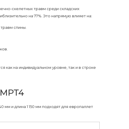
шечно-скелетных травм среди складских
иблизительно на 77%. Это напрямую влияет на:
 травм спины.
ков.
 как на индивидуальном уровне, так и в строке
 MPT4
0 мм и длина 1 150 мм подходят для европаллет