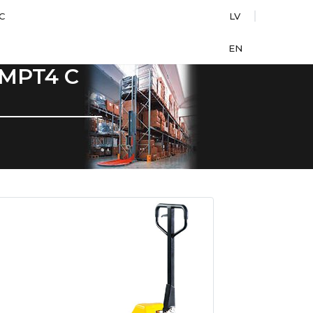
С
LV
EN
MPT4 С