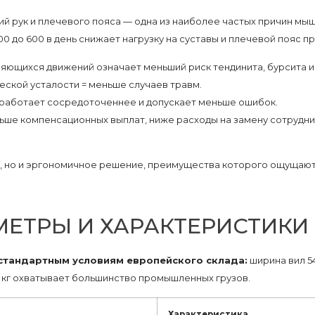
й рук и плечевого пояса — одна из наиболее частых причин мы
0 до 600 в день снижает нагрузку на суставы и плечевой пояс пр
ющихся движений означает меньший риск тендинита, бурсита и
ской усталости = меньше случаев травм.
работает сосредоточеннее и допускает меньше ошибок.
ше компенсационных выплат, ниже расходы на замену сотрудни
 но и эргономичное решение, преимущества которого ощущаются
МЕТРЫ И ХАРАКТЕРИСТИКИ
стандартным условиям европейского склада:
ширина вил 54
000 кг охватывает большинство промышленных грузов.
Характеристика