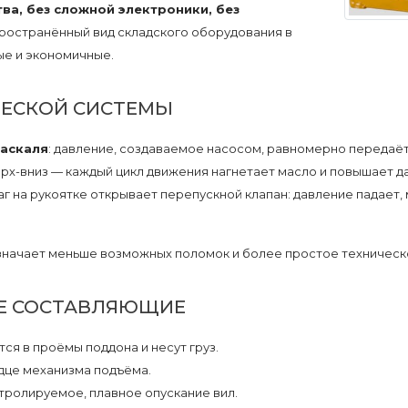
ва, без сложной электроники, без
ространённый вид складского оборудования в
ые и экономичные.
ЧЕСКОЙ СИСТЕМЫ
Паскаля
: давление, создаваемое насосом, равномерно передаёт
ерх-вниз — каждый цикл движения нагнетает масло и повышает д
г на рукоятке открывает перепускной клапан: давление падает,
означает меньше возможных поломок и более простое техническ
Е СОСТАВЛЯЮЩИЕ
ся в проёмы поддона и несут груз.
це механизма подъёма.
ролируемое, плавное опускание вил.