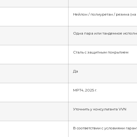
Нейлон / полиуретан / резина (на
Одна пара или тандемное испол
Сталь с защитным покрытием
Да
MPT4, 2025 г.
Уточнить у консультанта VVN
В соответствии с условиями гара