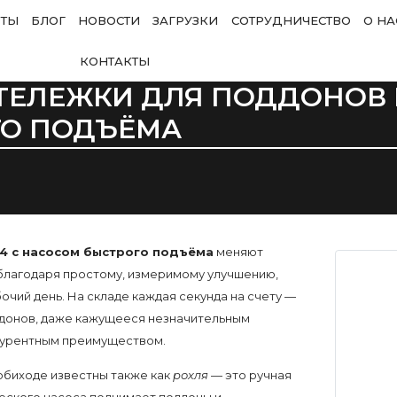
ОТЫ
БЛОГ
НОВОСТИ
ЗАГРУЗКИ
СОТРУДНИЧЕСТВО
О НА
КОНТАКТЫ
ТЕЛЕЖКИ ДЛЯ ПОДДОНОВ 
ГО ПОДЪЁМА
4 с насосом быстрого подъёма
меняют
а благодаря простому, измеримому улучшению,
чий день. На складе каждая секунда на счету —
оддонов, даже кажущееся незначительным
курентным преимуществом.
обиходе известны также как
рохля
— это ручная