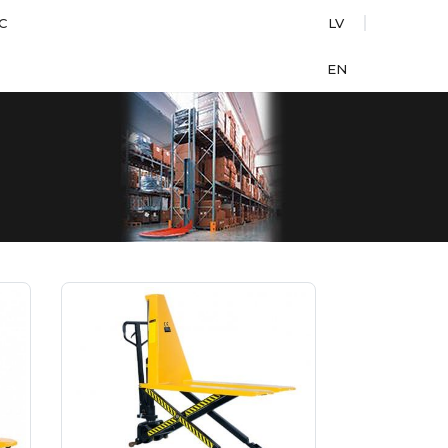
С
LV
EN