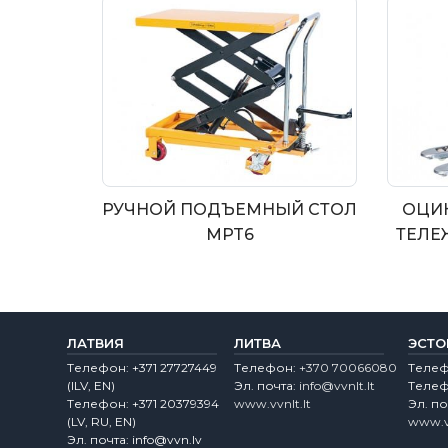
РУЧНОЙ ПОДЪЕМНЫЙ СТОЛ
ОЦИ
MPT6
ТЕЛЕ
ЛАТВИЯ
ЛИТВА
ЭСТО
Tелефон:
+371 27727449
Tелефон:
+370 70066080
Tеле
(lLV, EN)
Эл. почта:
info@vvnlt.lt
Tеле
Tелефон:
+371 20379394
www.vvnlt.lt
Эл. по
(LV, RU, EN)
www.v
Эл. почта:
info@vvn.lv