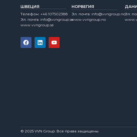
ШВЕЦИЯ
НОРВЕГИЯ
ДАН
Tелефон:
+46 107502388
Эл. почта:
info@vvngroup.no
Эл. по
Эл. почта:
info@vvngroup.se
www.vvngroup.no
www.v
www.vvngroup.se
© 2025 VVN Group. Все права защищены.