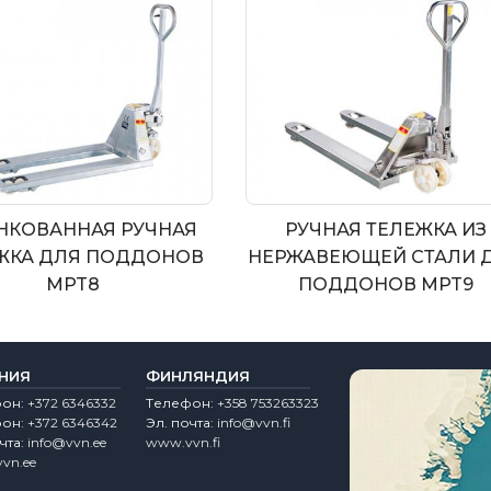
НКОВАННАЯ РУЧНАЯ
РУЧНАЯ ТЕЛЕЖКА ИЗ
ЖКА ДЛЯ ПОДДОНОВ
НЕРЖАВЕЮЩЕЙ СТАЛИ 
MPT8
ПОДДОНОВ MPT9
НИЯ
ФИНЛЯНДИЯ
фон:
+372 6346332
Tелефон:
+358 753263323
фон:
+372 6346342
Эл. почта:
info@vvn.fi
чта:
info@vvn.ee
www.vvn.fi
vn.ee