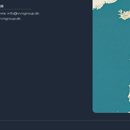
ИЯ
чта:
info@vvngroup.dk
vngroup.dk