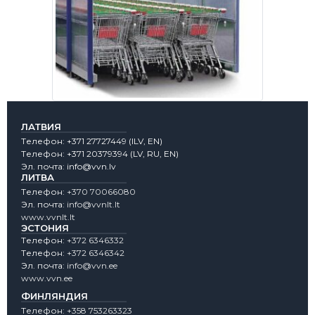
ЛАТВИЯ
Tелефон:
+371 27727449
(lLV, EN)
Tелефон:
+371 20379394
(LV, RU, EN)
Эл. почта:
info@vvn.lv
ЛИТВА
Tелефон:
+370 70066080
Эл. почта:
info@vvnlt.lt
www.vvnlt.lt
ЭСТОНИЯ
Tелефон:
+372 6346332
Tелефон:
+372 6346342
Эл. почта:
info@vvn.ee
www.vvn.ee
ФИНЛЯНДИЯ
Tелефон:
+358 753263323