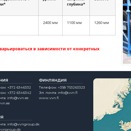
ии*
глубина*
2400 мм
1100 мм
1260 мм
варьироваться в зависимости от конкретных
НИЯ
ФИНЛЯНДИЯ
фон:
+372 6346332
Tелефон:
+358 753263323
фон:
+372 6346342
Эл. почта:
info@vvn.fi
чта:
info@vvn.ee
www.vvn.fi
vn.ee
ИЯ
чта:
info@vvngroup.dk
vngroup.dk