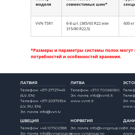
моделя
совместимых шин
*
секц
VVN TSR1
6-8 шт. (385/65 R22 или
600 кг
315/80 R22,5)
*Размеры и параметры системы полок могут 
потребностей и особенностей хранения.
ЛАТВИЯ
ЛИТВА
ЭСТО
Tелефон:
+371 27727449
Tелефон:
+370 70066080
Tеле
(lLV, EN)
Эл. почта:
info@vvnlt.lt
Tеле
Tелефон:
+371 20379394
www.vvnlt.lt
Эл. по
(LV, RU, EN)
www.v
Эл. почта:
info@vvn.lv
ШВЕЦИЯ
НОРВЕГИЯ
ДАН
Tелефон:
+46 107502388
Эл. почта:
info@vvngroup.no
Эл. по
Эл. почта:
info@vvngroup.se
www.vvngroup.no
www.v