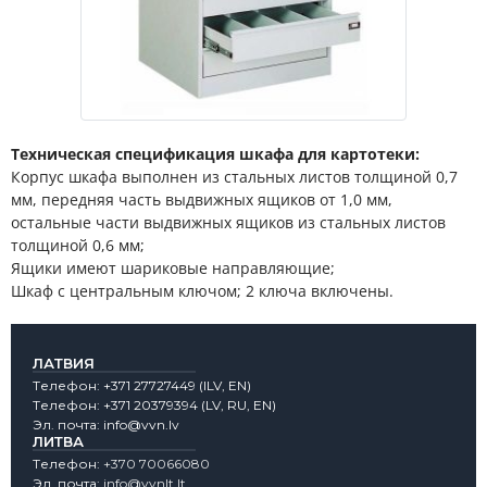
Техническая спецификация шкафа для картотеки:
Корпус шкафа выполнен из стальных листов толщиной 0,7
мм, передняя часть выдвижных ящиков от 1,0 мм,
остальные части выдвижных ящиков из стальных листов
толщиной 0,6 мм;
Ящики имеют шариковые направляющие;
Шкаф с центральным ключом; 2 ключа включены.
ЛАТВИЯ
Tелефон:
+371 27727449
(lLV, EN)
Tелефон:
+371 20379394
(LV, RU, EN)
Эл. почта:
info@vvn.lv
ЛИТВА
Tелефон:
+370 70066080
Эл. почта:
info@vvnlt.lt