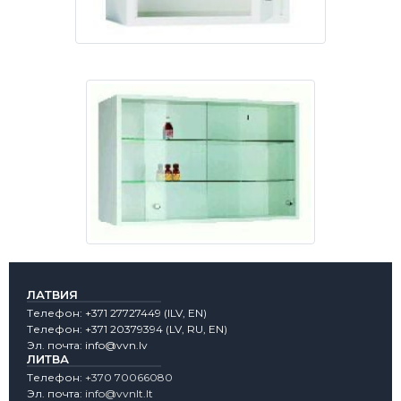
ЛАТВИЯ
Tелефон:
+371 27727449
(lLV, EN)
Tелефон:
+371 20379394
(LV, RU, EN)
Эл. почта:
info@vvn.lv
ЛИТВА
Tелефон:
+370 70066080
Эл. почта:
info@vvnlt.lt