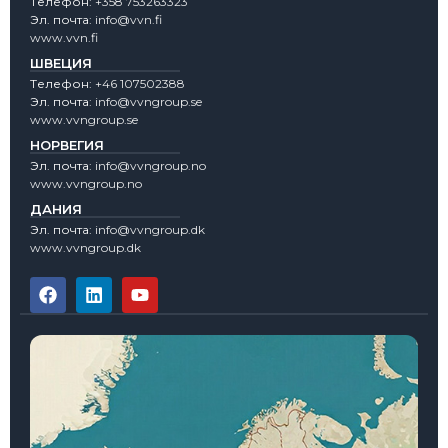
Tелефон:
+358 753263323
Эл. почта:
info@vvn.fi
www.vvn.fi
ШВЕЦИЯ
Tелефон:
+46 107502388
Эл. почта:
info@vvngroup.se
www.vvngroup.se
НОРВЕГИЯ
Эл. почта:
info@vvngroup.no
www.vvngroup.no
ДАНИЯ
Эл. почта:
info@vvngroup.dk
www.vvngroup.dk