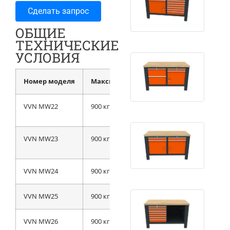
Сделать запрос
ОБЩИЕ
ТЕХНИЧЕСКИЕ
УСЛОВИЯ
Номер моделя
Максим. нагрузка на стол
Вес
VVN MW22
900 кг
75 кг
VVN MW23
900 кг
117 кг
VVN MW24
900 кг
202 кг
VVN MW25
900 кг
205 кг
VVN MW26
900 кг
228 кг