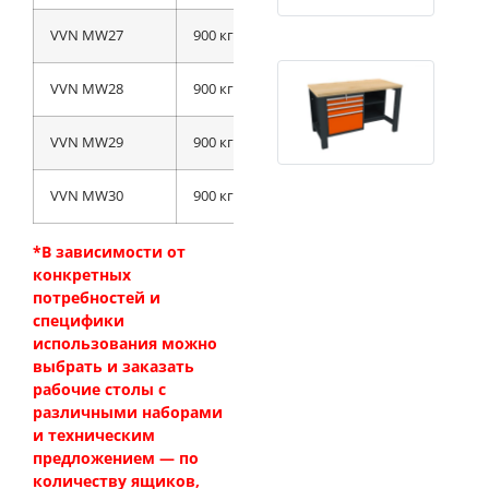
VVN MW27
900 кг
198 кг
VVN MW28
900 кг
195 кг
VVN MW29
900 кг
181 кг
VVN MW30
900 кг
162 кг
*В зависимости от
конкретных
потребностей и
специфики
использования можно
выбрать и заказать
рабочие столы с
различными наборами
и техническим
предложением — по
количеству ящиков,