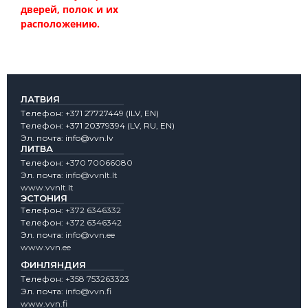
дверей, полок и их
расположению.
ЛАТВИЯ
Tелефон:
+371 27727449
(lLV, EN)
Tелефон:
+371 20379394
(LV, RU, EN)
Эл. почта:
info@vvn.lv
ЛИТВА
Tелефон:
+370 70066080
Эл. почта:
info@vvnlt.lt
www.vvnlt.lt
ЭСТОНИЯ
Tелефон:
+372 6346332
Tелефон:
+372 6346342
Эл. почта:
info@vvn.ee
www.vvn.ee
ФИНЛЯНДИЯ
Tелефон:
+358 753263323
Эл. почта:
info@vvn.fi
www.vvn.fi