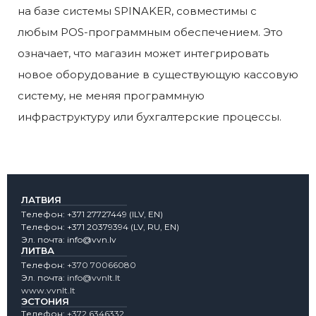
на базе системы SPINAKER, совместимы с
любым POS-программным обеспечением. Это
означает, что магазин может интегрировать
новое оборудование в существующую кассовую
систему, не меняя программную
инфраструктуру или бухгалтерские процессы.
ЛАТВИЯ
Tелефон:
+371 27727449
(lLV, EN)
Tелефон:
+371 20379394
(LV, RU, EN)
Эл. почта:
info@vvn.lv
ЛИТВА
Tелефон:
+370 70066080
Эл. почта:
info@vvnlt.lt
www.vvnlt.lt
ЭСТОНИЯ
Tелефон:
+372 6346332