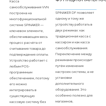
Касса
самообслуживания VVN
SPINAKER DF позволяет
построена на
одному и тому же
многофункциональной
устройству работать в
системе SPINAKER —
двух режимах: как
ключевом элементе,
традиционная касса с
обеспечивающем весь
кассиром и как касса
процесс расчёта от
самообслуживания.
считывания товара до
Переключение между
подтверждения оплаты.
режимами происходит
Устройство работает с
путём изменения
любым POS-
настроек системы, а не
программным
установки
обеспечением, поэтому
дополнительного
его можно
оборудования. Это
интегрировать в
особенно полезно для
существующую
магазинов,
кассовую систему без