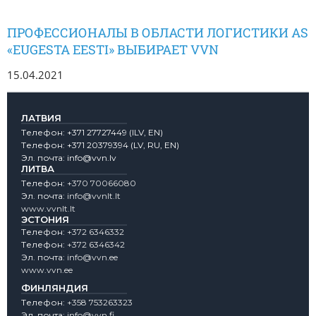
ПРОФЕССИОНАЛЫ В ОБЛАСТИ ЛОГИСТИКИ AS
«EUGESTA EESTI» ВЫБИРАЕТ VVN
15.04.2021
ЛАТВИЯ
Tелефон:
+371 27727449
(lLV, EN)
Tелефон:
+371 20379394
(LV, RU, EN)
Эл. почта:
info@vvn.lv
ЛИТВА
Tелефон:
+370 70066080
Эл. почта:
info@vvnlt.lt
www.vvnlt.lt
ЭСТОНИЯ
Tелефон:
+372 6346332
Tелефон:
+372 6346342
Эл. почта:
info@vvn.ee
www.vvn.ee
ФИНЛЯНДИЯ
Tелефон:
+358 753263323
Эл. почта:
info@vvn.fi