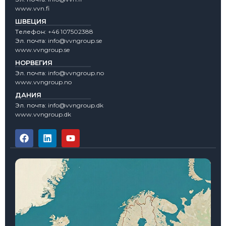
www.vvn.fi
ШВЕЦИЯ
Tелефон:
+46 107502388
Эл. почта:
info@vvngroup.se
www.vvngroup.se
НОРВЕГИЯ
Эл. почта:
info@vvngroup.no
www.vvngroup.no
ДАНИЯ
Эл. почта:
info@vvngroup.dk
www.vvngroup.dk