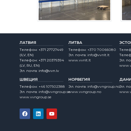
ЛАТВИЯ
ЛИТВА
ЭСТО
Tелефон:
+371 27727449
Tелефон:
+370 70066080
Tеле
(lLV, EN)
Эл. почта:
info@vvnlt.lt
Tеле
Tелефон:
+371 20379394
www.vvnlt.lt
Эл. по
(LV, RU, EN)
www.v
Эл. почта:
info@vvn.lv
ШВЕЦИЯ
НОРВЕГИЯ
ДАН
Tелефон:
+46 107502388
Эл. почта:
info@vvngroup.no
Эл. по
Эл. почта:
info@vvngroup.se
www.vvngroup.no
www.v
www.vvngroup.se