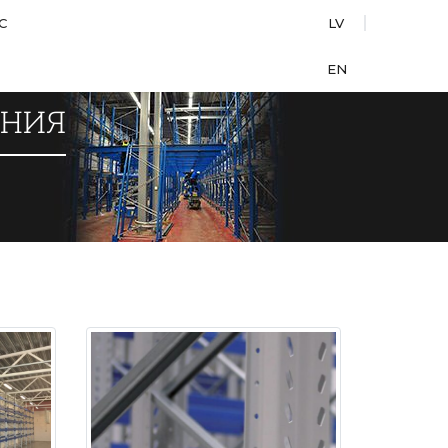
С
LV
EN
ОНИЯ