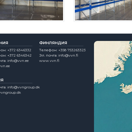
НИЯ
ФИНЛЯНДИЯ
фон:
+372 6346332
Tелефон:
+358 753263323
фон:
+372 6346342
Эл. почта:
info@vvn.fi
чта:
info@vvn.ee
www.vvn.fi
vn.ee
ИЯ
чта:
info@vvngroup.dk
vngroup.dk