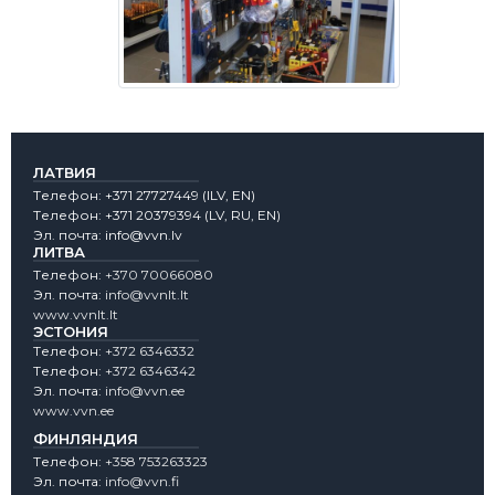
ЛАТВИЯ
Tелефон:
+371 27727449
(lLV, EN)
Tелефон:
+371 20379394
(LV, RU, EN)
Эл. почта:
info@vvn.lv
ЛИТВА
Tелефон:
+370 70066080
Эл. почта:
info@vvnlt.lt
www.vvnlt.lt
ЭСТОНИЯ
Tелефон:
+372 6346332
Tелефон:
+372 6346342
Эл. почта:
info@vvn.ee
www.vvn.ee
ФИНЛЯНДИЯ
Tелефон:
+358 753263323
Эл. почта:
info@vvn.fi