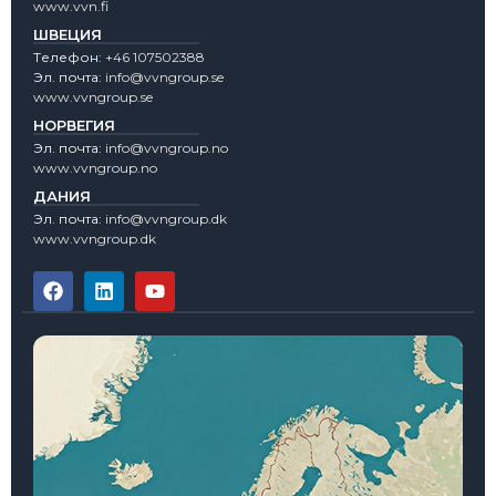
www.vvn.fi
ШВЕЦИЯ
Tелефон:
+46 107502388
Эл. почта:
info@vvngroup.se
www.vvngroup.se
НОРВЕГИЯ
Эл. почта:
info@vvngroup.no
www.vvngroup.no
ДАНИЯ
Эл. почта:
info@vvngroup.dk
www.vvngroup.dk