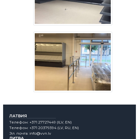
ЛАТВИЯ
Tелефон:
+371 27727449
(lLV, EN)
Tелефон:
+371 20379394
(LV, RU, EN)
Эл. почта:
info@vvn.lv
ЛИТВА