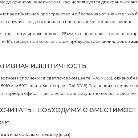
бъём документов невелик или шкаф используется для хранения ак
уют вертикальное пространство и обеспечивают значительно б
 в случаях, когда ограничена площадь помещения по ширине.
г
, а шаг регулировки полок — 25 мм, что позволяет точно адапти
оты. В стандартной комплектации предусмотрен цилиндровый
за
АТИВНАЯ ИДЕНТИЧНОСТЬ
ртном исполнении в светло-сером цвете (RAL 7035), однако бе
 5010 или 5012) или тёмно-серые (RAL 7016). Эта опция позволяе
интерьера офиса — деталь, которая визуально делает офисное
РАССЧИТАТЬ НЕОБХОДИМУЮ ВМЕСТИМОСТ
счёт:
апок
и их среднюю толщину (в см)