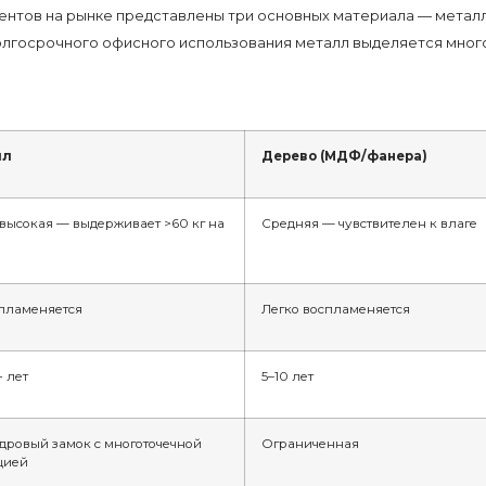
нтов на рынке представлены три основных материала — металл, 
долгосрочного офисного использования металл выделяется мно
лл
Дерево (МДФ/фанера)
высокая — выдерживает >60 кг на
Средняя — чувствителен к влаге
пламеняется
Легко воспламеняется
 лет
5–10 лет
ровый замок с многоточечной
Ограниченная
цией