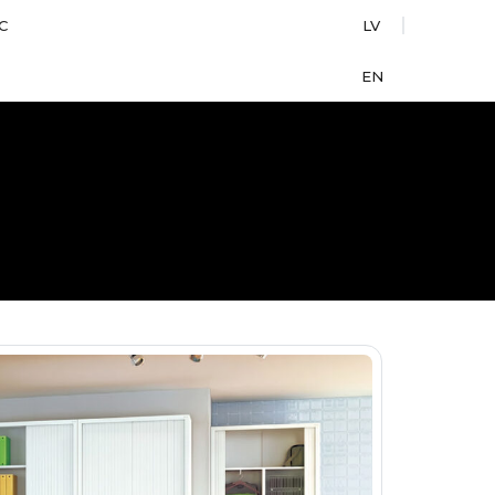
С
LV
EN