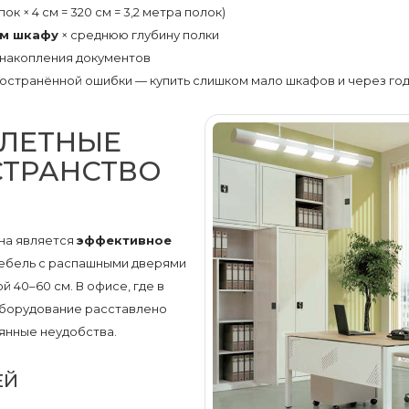
ок × 4 см = 320 см = 3,2 метра полок)
ом шкафу
× среднюю глубину полки
 накопления документов
остранённой ошибки — купить слишком мало шкафов и через год 
ЛЛЕТНЫЕ
СТРАНСТВО
на является
эффективное
мебель с распашными дверями
 40–60 см. В офисе, где в
оборудование расставлено
янные неудобства.
ЕЙ