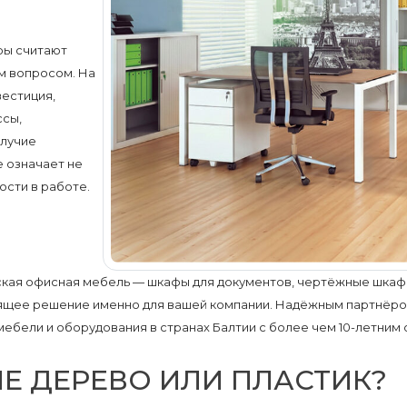
ры считают
м вопросом. На
естиция,
ссы,
олучие
 означает не
ости в работе.
еская офисная мебель — шкафы для документов, чертёжные шка
дящее решение именно для вашей компании. Надёжным партнёро
ебели и оборудования в странах Балтии с более чем 10-летним 
НЕ ДЕРЕВО ИЛИ ПЛАСТИК?