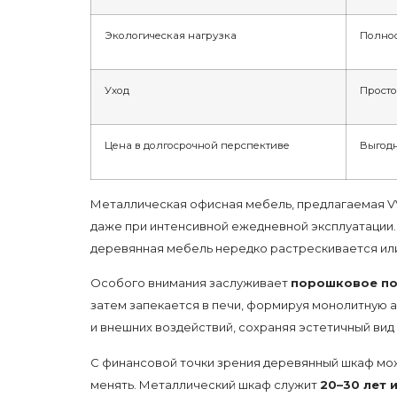
Экологическая нагрузка
Полно
Уход
Прост
Цена в долгосрочной перспективе
Выгод
Металлическая офисная мебель, предлагаемая V
даже при интенсивной ежедневной эксплуатации.
деревянная мебель нередко растрескивается или
Особого внимания заслуживает
порошковое п
затем запекается в печи, формируя монолитную 
и внешних воздействий, сохраняя эстетичный ви
С финансовой точки зрения деревянный шкаф мож
менять. Металлический шкаф служит
20–30 лет 