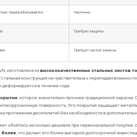
стью перерабатывается
Частично
ой
Требует защиты
нее
Требует частой замены
VN, изготовлена из
высококачественных стальных листов то
 Стальная конструкция не чувствительна к перепадам влажности
 деформируется в течение года.
окрытие
, которое значительно прочнее традиционной окраски.
антикоррозионную поверхность. Это покрытие защищает металл
д на протяжении десятилетий без необходимости в дополнительн
ет обойтись несколько дешевле при первоначальной покупке, од
и более
, что делает его более выгодной долгосрочной инвестиц